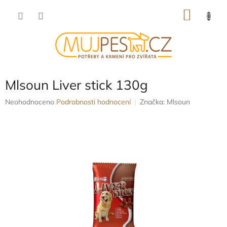
Přejít
NÁKU
na
obsah
KOŠÍK
Mlsoun Liver stick 130g
Průměrné
Neohodnoceno
Podrobnosti hodnocení
Značka:
Mlsoun
hodnocení
produktu
je
0,0
z
5
hvězdiček.