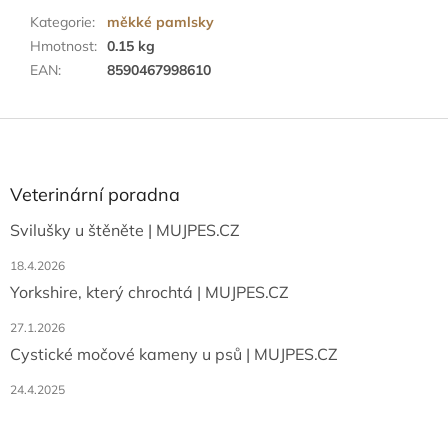
Kategorie
:
měkké pamlsky
Hmotnost
:
0.15 kg
EAN
:
8590467998610
Z
á
p
a
Veterinární poradna
t
Svilušky u štěněte | MUJPES.CZ
í
18.4.2026
Yorkshire, který chrochtá | MUJPES.CZ
27.1.2026
Cystické močové kameny u psů | MUJPES.CZ
24.4.2025