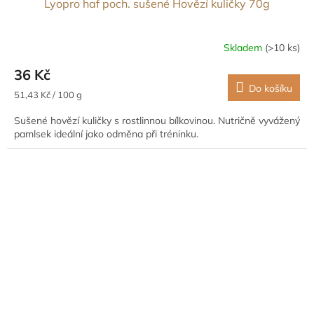
Lyopro haf poch. sušené Hovězí kuličky 70g
Skladem
(>10 ks)
36 Kč
Do košíku
Měrná
51,43 Kč / 100 g
cena:
Sušené hovězí kuličky s rostlinnou bílkovinou. Nutričně vyvážený
pamlsek ideální jako odměna při tréninku.