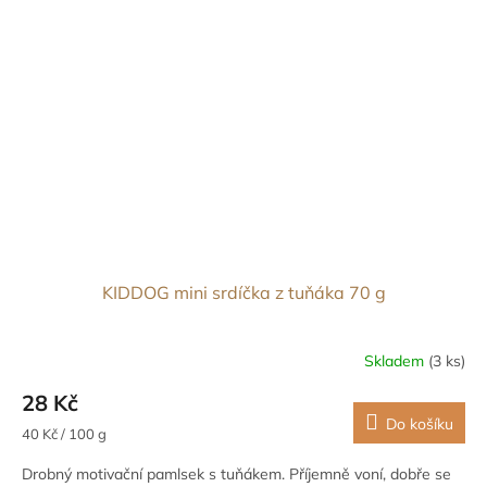
KIDDOG mini srdíčka z tuňáka 70 g
Skladem
(3 ks)
28 Kč
Do košíku
Měrná
40 Kč / 100 g
cena:
Drobný motivační pamlsek s tuňákem. Příjemně voní, dobře se