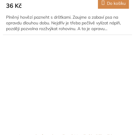
Do košíku
36 Kč
Plněný hovězí pazneht s dršťkami. Zaujme a zabaví psa na
opravdu dlouhou dobu. Nejdřív je třeba pečlivě vylízat náplň,
později pozvolna rozžvýkat rohovinu. A ta je opravu...