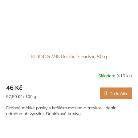
KIDDOG MINI králicí sendvic 80 g
Skladem
(>10 ks)
46 Kč
Do košíku
Měrná
57,50 Kč / 100 g
cena:
Drobné měkké pásky s králičím masem a treskou. Ideální
odměna při výcviku. Doplňkové krmivo.