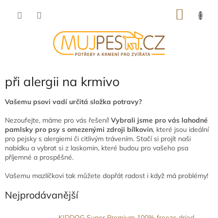
Přejít
NÁKU
na
obsah
KOŠÍK
při alergii na krmivo
Vašemu psovi vadí určitá složka potravy?
Nezoufejte, máme pro vás řešení!
Vybrali jsme pro vás lahodné
pamlsky pro psy s omezenými zdroji bílkovin
, které jsou ideální
pro pejsky s alergiemi či citlivým trávením. Stačí si projít naši
nabídku a vybrat si z laskomin, které budou pro vašeho psa
příjemné a prospěšné.
Vašemu mazlíčkovi tak můžete dopřát radost i když má problémy!
Nejprodávanější
KIDDOG Super Premium 100% freeze dried