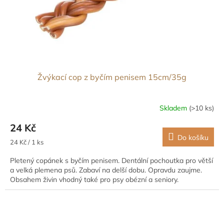
Žvýkací cop z byčím penisem 15cm/35g
Skladem
(>10 ks)
24 Kč
Do košíku
Měrná
24 Kč / 1 ks
cena:
Pletený copánek s byčím penisem. Dentální pochoutka pro větší
a velká plemena psů. Zabaví na delší dobu. Opravdu zaujme.
Obsahem živin vhodný také pro psy obézní a seniory.