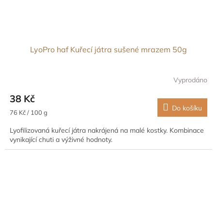
LyoPro haf Kuřecí játra sušené mrazem 50g
Vyprodáno
38 Kč
Do košíku
Měrná
76 Kč / 100 g
cena:
Lyofilizovaná kuřecí játra nakrájená na malé kostky. Kombinace
vynikající chuti a výživné hodnoty.