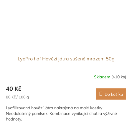
LyoPro haf Hovězí játra sušené mrazem 50g
Skladem
(>10 ks)
40 Kč
Do košíku
Měrná
80 Kč / 100 g
cena:
Lyofilizovaná hovězí játra nakrájená na malé kostky.
Neodolatelný pamlsek. Kombinace vynikající chuti a výživné
hodnoty.