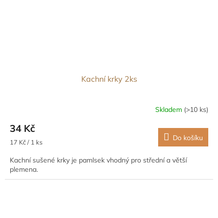
Kachní krky 2ks
Skladem
(>10 ks)
34 Kč
Do košíku
Měrná
17 Kč / 1 ks
cena:
Kachní sušené krky je pamlsek vhodný pro střední a větší
plemena.