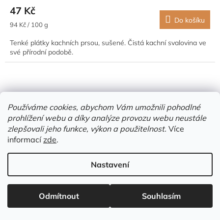
47 Kč
Do košíku
Měrná
94 Kč / 100 g
cena:
Tenké plátky kachních prsou, sušené. Čistá kachní svalovina ve
své přírodní podobě.
Používáme cookies, abychom Vám umožnili pohodlné
prohlížení webu a díky analýze provozu webu neustále
zlepšovali jeho funkce, výkon a použitelnost.
Více
informací
zde
.
Nastavení
Odmítnout
Souhlasím