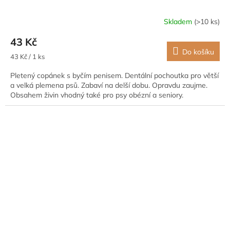
Skladem
(>10 ks)
43 Kč
Do košíku
Měrná
43 Kč / 1 ks
cena:
Pletený copánek s byčím penisem. Dentální pochoutka pro větší
a velká plemena psů. Zabaví na delší dobu. Opravdu zaujme.
Obsahem živin vhodný také pro psy obézní a seniory.