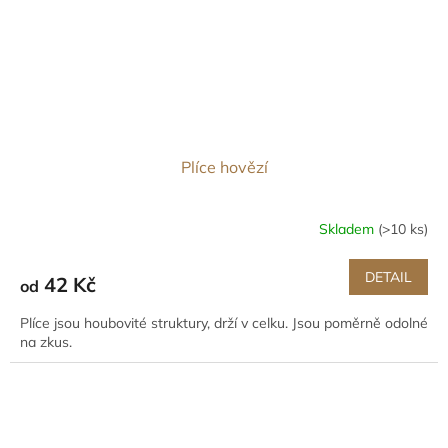
Plíce hovězí
Skladem
(>10 ks)
DETAIL
42 Kč
od
Plíce jsou houbovité struktury, drží v celku. Jsou poměrně odolné
na zkus.