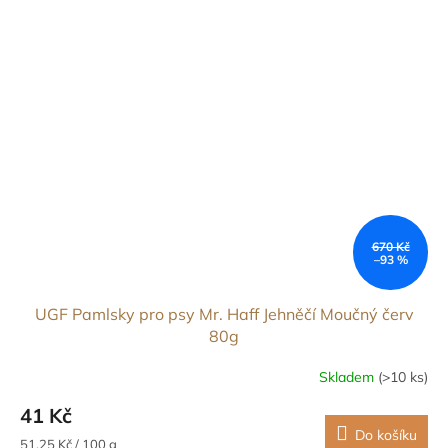
670 Kč
–93 %
UGF Pamlsky pro psy Mr. Haff Jehněčí Moučný červ
80g
Skladem
(>10 ks)
41 Kč
Do košíku
Měrná
51,25 Kč / 100 g