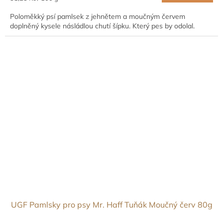
cena:
Poloměkký psí pamlsek z jehnětem a moučným červem
doplněný kysele násládlou chutí šípku. Který pes by odolal.
UGF Pamlsky pro psy Mr. Haff Tuňák Moučný červ 80g