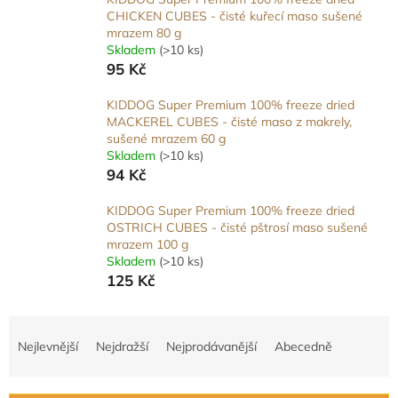
CHICKEN CUBES - čisté kuřecí maso sušené
mrazem 80 g
Skladem
(>10 ks)
95 Kč
KIDDOG Super Premium 100% freeze dried
MACKEREL CUBES - čisté maso z makrely,
sušené mrazem 60 g
Skladem
(>10 ks)
94 Kč
KIDDOG Super Premium 100% freeze dried
OSTRICH CUBES - čisté pštrosí maso sušené
mrazem 100 g
Skladem
(>10 ks)
125 Kč
Ř
a
Nejlevnější
Nejdražší
Nejprodávanější
Abecedně
z
e