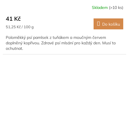
Skladem
(>10 ks)
41 Kč
Do košíku
Měrná
51,25 Kč / 100 g
cena:
Poloměkký psí pamlsek z tuňákem a moučným červem
doplněný kopřivou. Zdravé psí mlsání pro každý den. Musí to
ochutnat.