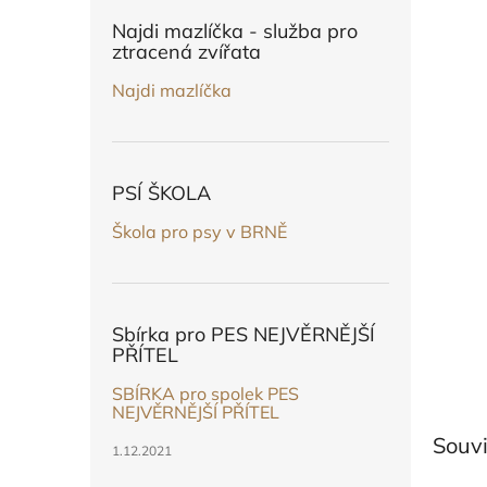
n
e
Najdi mazlíčka - služba pro
l
ztracená zvířata
Najdi mazlíčka
PSÍ ŠKOLA
Škola pro psy v BRNĚ
Sbírka pro PES NEJVĚRNĚJŠÍ
PŘÍTEL
SBÍRKA pro spolek PES
NEJVĚRNĚJŠÍ PŘÍTEL
Souvi
1.12.2021