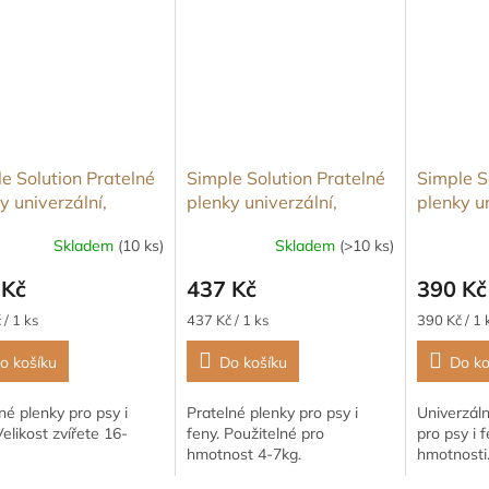
e Solution Pratelné
Simple Solution Pratelné
Simple S
y univerzální,
plenky univerzální,
plenky un
ost L
velikost S
velikost 
Skladem
(10 ks)
Skladem
(>10 ks)
 Kč
437 Kč
390 Kč
Měrná
Měrná
 / 1 ks
437 Kč / 1 ks
390 Kč / 1 
cena:
cena:
o košíku
Do košíku
Do ko
né plenky pro psy i
Pratelné plenky pro psy i
Univerzáln
Velikost zvířete 16-
feny. Použitelné pro
pro psy i 
hmotnost 4-7kg.
hmotnosti