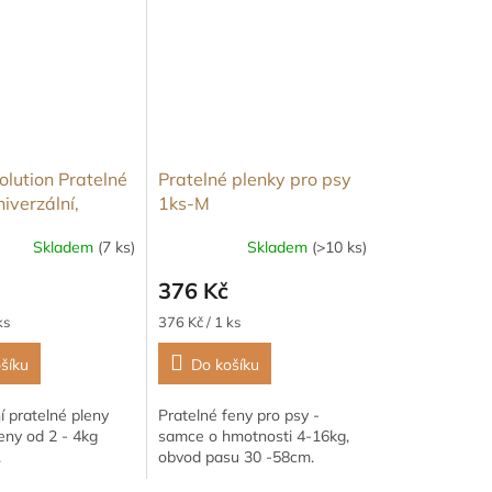
olution Pratelné
Pratelné plenky pro psy
iverzální,
1ks-M
XS
Skladem
(7 ks)
Skladem
(>10 ks)
376 Kč
Měrná
ks
376 Kč / 1 ks
cena:
šíku
Do košíku
í pratelné pleny
Pratelné feny pro psy -
feny od 2 - 4kg
samce o hmotnosti 4-16kg,
.
obvod pasu 30 -58cm.