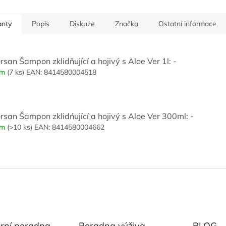
anty
Popis
Diskuze
Značka
Ostatní informace
san Šampon zklidňující a hojivý s Aloe Ver 1l: -
em
(7 ks)
EAN:
8414580004518
rsan Šampon zklidńující a hojivý s Aloe Ver 300ml: -
em
(>10 ks)
EAN:
8414580004662
ární poradna
Poradna výživa
BLOG