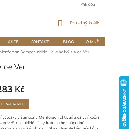
KAMENNÝ OBCHOD
OBCHODNÍ A REKLAMAČNÍ PODMÍNKY MUJ
Přihlášení
NÁKUPNÍ
Prázdný košík
KOŠÍK
AKCE
KONTAKTY
BLOG
O MNĚ
Menforsan Šampon zklidnující a hojivý s Aloe Ver
Aloe Ver
283 Kč
TE VARIANTU
ní výtažky v šamponu Menforsan aktivují a oživují kožní
ároveň kůži uklidňují, hydratují a hojí případné
 či mikroskopické trhlinky. Díky antiseptickým účinkům