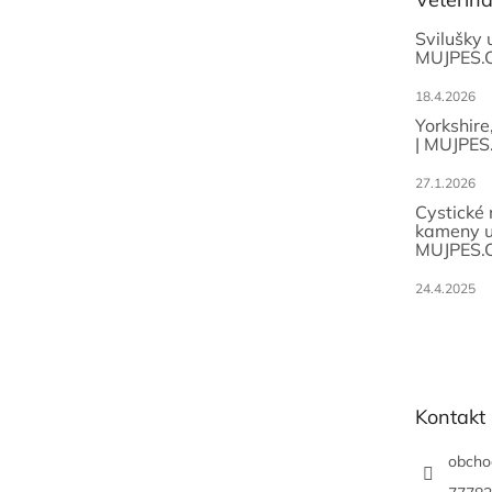
í
Svilušky 
MUJPES.
18.4.2026
Yorkshire
| MUJPES
27.1.2026
Cystické
kameny u
MUJPES.
24.4.2025
Kontakt
obcho