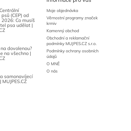
Centrální
Moje objednávka
 psů (CEP) od
Věrnostní programy značek
 2026: Co musíš
krmiv
tel psa udělat |
CZ
Kamenný obchod
Obchodní a reklamační
podmínky MUJPES.CZ s.r.o.
 na dovolenou?
Podmínky ochrany osobních
se na všechno |
údajů
CZ
O MNĚ
O nás
sa samonavíjecí
 | MUJPES.CZ