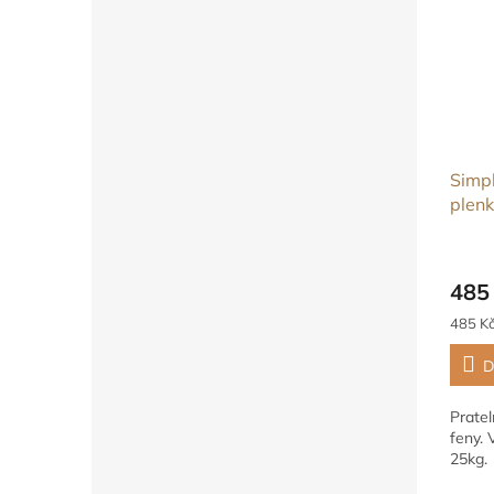
Simpl
plenk
velik
485
Měrná
485 Kč
cena:
D
Pratel
feny. 
25kg.