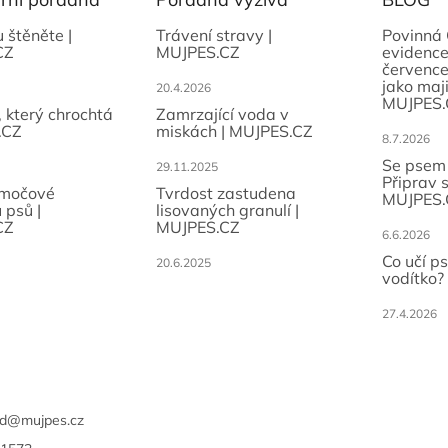
u štěněte |
Trávení stravy |
Povinná 
CZ
MUJPES.CZ
evidence
července
jako maji
20.4.2026
MUJPES.
, který chrochtá
Zamrzající voda v
.CZ
miskách | MUJPES.CZ
8.7.2026
Se psem
29.11.2025
Připrav 
 močové
Tvrdost zastudena
MUJPES.
 psů |
lisovaných granulí |
CZ
MUJPES.CZ
6.6.2026
Co učí p
20.6.2025
vodítko?
27.4.2026
d
@
mujpes.cz