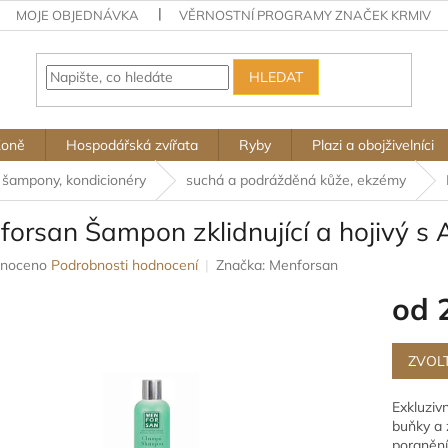
MOJE OBJEDNÁVKA
VĚRNOSTNÍ PROGRAMY ZNAČEK KRMIV
HLEDAT
Koně
Hospodářská zvířata
Ryby
Plazi a obojživelníci
šampony, kondicionéry
suchá a podrážděná kůže, ekzémy
orsan Šampon zklidnující a hojivý s 
né
noceno
Podrobnosti hodnocení
Značka:
Menforsan
ení
od
u
Měrná
cena:
ZVOL
ek.
Exkluziv
buňky a z
poranění