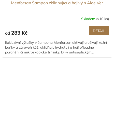
Menforsan Šampon zklidnující a hojivý s Aloe Ver
Skladem
(>10 ks)
DETAIL
283 Kč
od
Exkluzivní výtažky v šamponu Menforsan aktivují a oživují kožní
buňky a zároveň kůži uklidňují, hydratují a hojí případné
poranění či mikroskopické trhlinky. Díky antiseptickým...