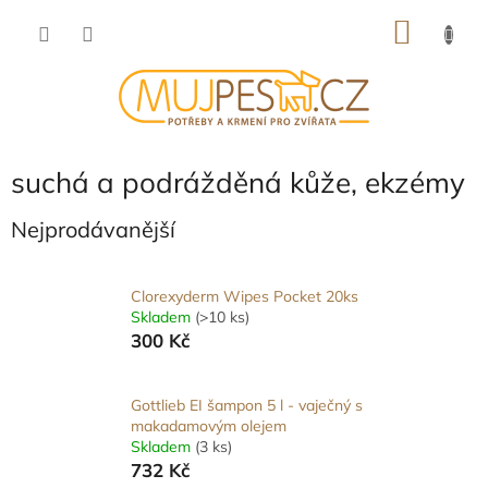
Přejít
NÁKU
na
obsah
KOŠÍK
suchá a podrážděná kůže, ekzémy
Nejprodávanější
Clorexyderm Wipes Pocket 20ks
Skladem
(>10 ks)
300 Kč
Gottlieb EI šampon 5 l - vaječný s
makadamovým olejem
Skladem
(3 ks)
732 Kč