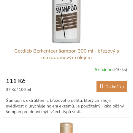
d
u
k
t
ů
Gottlieb Berkenteer šampon 300 ml - březový s
makadamovým olejem
Skladem
(>10 ks)
111 Kč
Do košíku
Měrná
37 Kč / 100 ml
cena:
Šampon s extraktem z březového dehtu, který zmírňuje
svědivost a urychluje hojení ekzémů. Je použitelný i jako běžný
šampon pro denní mytí všech typů srsti.