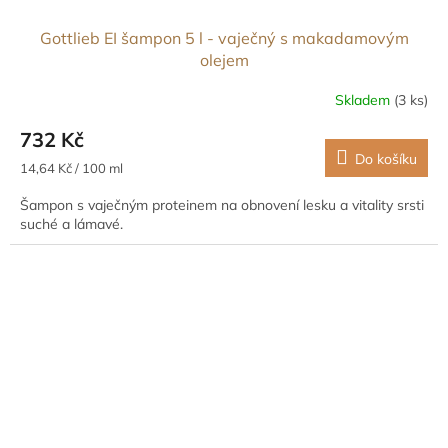
Gottlieb EI šampon 5 l - vaječný s makadamovým
olejem
Skladem
(3 ks)
732 Kč
Do košíku
Měrná
14,64 Kč / 100 ml
cena:
Šampon s vaječným proteinem na obnovení lesku a vitality srsti
suché a lámavé.