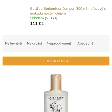
Gottlieb Berkenteer šampon 300 ml - březový s
makadamovým olejem
Skladem
(>10 ks)
111 Kč
Ř
a
Nejlevnější
Nejdražší
Nejprodávanější
Abecedně
z
e
n
OTEVŘÍT FILTR
í
p
V
r
ý
o
p
d
i
u
s
k
p
t
r
ů
o