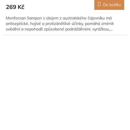
Do košíku
269 Kč
Menforsan šampon s olejem z australského čajovníku má
antiseptické, hojivé a protizánětlivé účinky, pomáhá zmírnit
svědění a nepohodlí způsobené podrážděními, vyrážkou,...