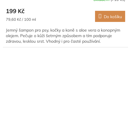
199 Kč
Do košíku
Měrná
79,60 Kč / 100 ml
cena:
Jemný šampon pro psy, kočky a koně s aloe vera a konopným
olejem. Pečuje o kůži šetrným způsobem a tím podporuje
zdravou, lesklou srst. Vhodný i pro časté používání.