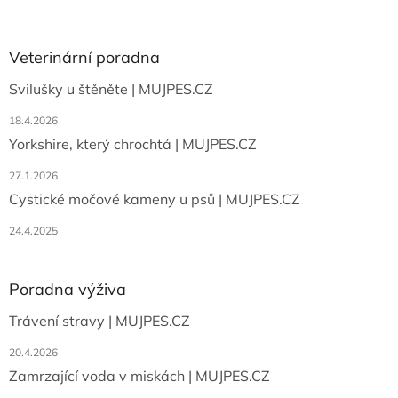
á
á
d
p
a
a
Veterinární poradna
c
t
í
Svilušky u štěněte | MUJPES.CZ
í
p
r
18.4.2026
v
Yorkshire, který chrochtá | MUJPES.CZ
k
y
27.1.2026
v
ý
Cystické močové kameny u psů | MUJPES.CZ
p
i
24.4.2025
s
u
Poradna výživa
Trávení stravy | MUJPES.CZ
20.4.2026
Zamrzající voda v miskách | MUJPES.CZ