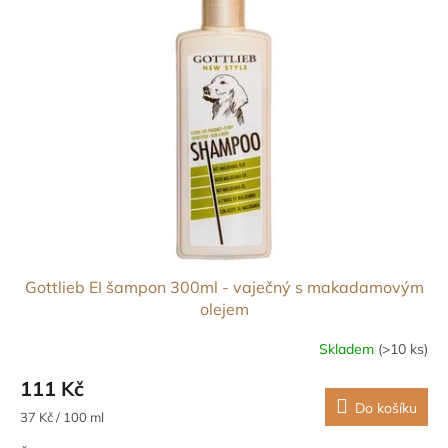
Gottlieb EI šampon 300ml - vaječný s makadamovým
olejem
Skladem
(>10 ks)
111 Kč
Do košíku
Měrná
37 Kč / 100 ml
cena: