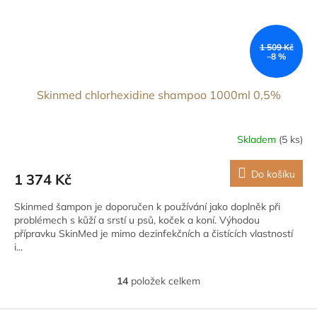
1 509 Kč
–8 %
Skinmed chlorhexidine shampoo 1000ml 0,5%
Skladem
(5 ks)
Do košíku
1 374 Kč
Skinmed šampon je doporučen k používání jako doplněk při
problémech s kůží a srstí u psů, koček a koní. Výhodou
přípravku SkinMed je mimo dezinfekčních a čistících vlastností
i...
14
položek celkem
O
v
l
Z