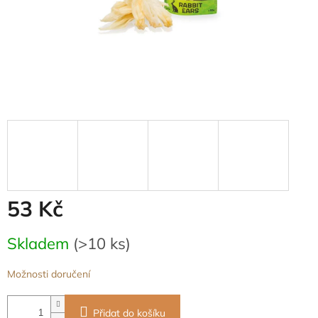
53 Kč
Měrná
Skladem
(>10 ks)
cena:
Možnosti doručení
Přidat do košíku