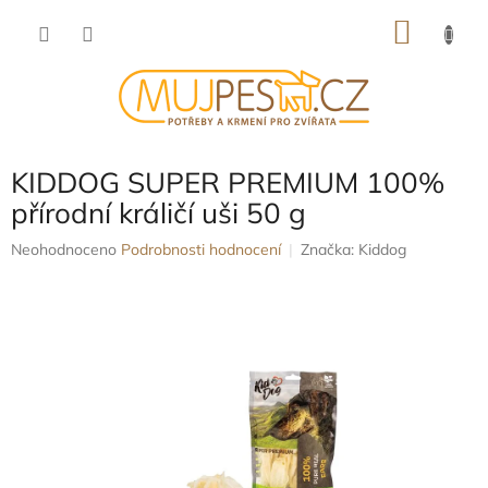
Přejít
NÁKU
na
obsah
KOŠÍK
KIDDOG SUPER PREMIUM 100%
přírodní králičí uši 50 g
Průměrné
Neohodnoceno
Podrobnosti hodnocení
Značka:
Kiddog
hodnocení
produktu
je
0,0
z
5
hvězdiček.