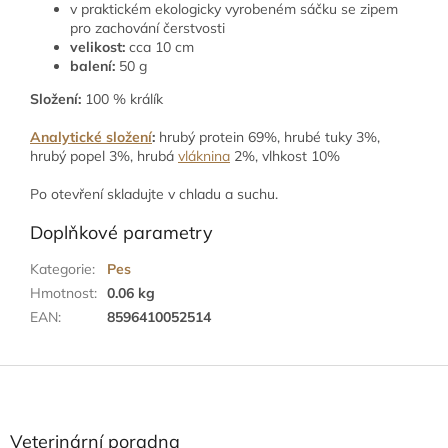
v praktickém ekologicky vyrobeném sáčku se zipem
pro zachování čerstvosti
velikost:
cca 10 cm
balení:
50 g
Složení:
100 % králík
Analytické složení
:
hrubý protein 69%, hrubé tuky 3%,
hrubý popel 3%, hrubá
vláknina
2%, vlhkost 10%
Po otevření skladujte v chladu a suchu.
Doplňkové parametry
Kategorie
:
Pes
Hmotnost
:
0.06 kg
EAN
:
8596410052514
Z
á
p
a
Veterinární poradna