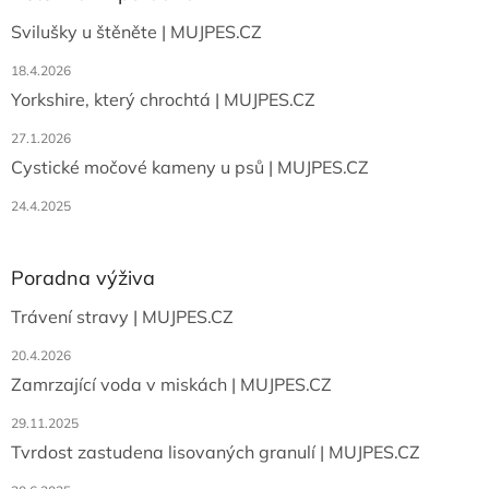
t
Svilušky u štěněte | MUJPES.CZ
í
18.4.2026
Yorkshire, který chrochtá | MUJPES.CZ
27.1.2026
Cystické močové kameny u psů | MUJPES.CZ
24.4.2025
Poradna výživa
Trávení stravy | MUJPES.CZ
20.4.2026
Zamrzající voda v miskách | MUJPES.CZ
29.11.2025
Tvrdost zastudena lisovaných granulí | MUJPES.CZ