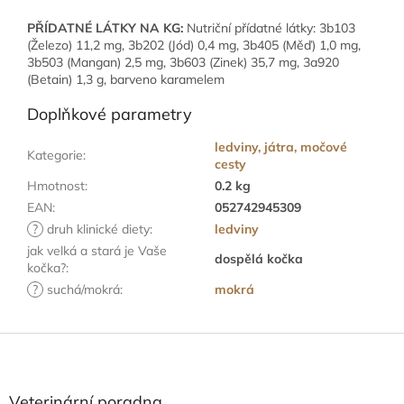
PŘÍDATNÉ LÁTKY NA KG:
Nutriční přídatné látky: 3b103
(Železo) 11,2 mg, 3b202 (Jód) 0,4 mg, 3b405 (Měď) 1,0 mg,
3b503 (Mangan) 2,5 mg, 3b603 (Zinek) 35,7 mg, 3a920
(Betain) 1,3 g, barveno karamelem
Doplňkové parametry
ledviny, játra, močové
Kategorie
:
cesty
Hmotnost
:
0.2 kg
EAN
:
052742945309
?
druh klinické diety
:
ledviny
jak velká a stará je Vaše
dospělá kočka
kočka?
:
?
suchá/mokrá
:
mokrá
Z
á
p
a
Veterinární poradna