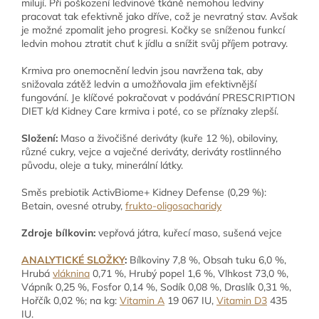
milují. Při poškození ledvinové tkáně nemohou ledviny
pracovat tak efektivně jako dříve, což je nevratný stav. Avšak
je možné zpomalit jeho progresi. Kočky se sníženou funkcí
ledvin mohou ztratit chuť k jídlu a snížit svůj příjem potravy.
Krmiva pro onemocnění ledvin jsou navržena tak, aby
snižovala zátěž ledvin a umožňovala jim efektivnější
fungování. Je klíčové pokračovat v podávání PRESCRIPTION
DIET k/d Kidney Care krmiva i poté, co se příznaky zlepší.
Složení:
Maso a živočišné deriváty (kuře 12 %), obiloviny,
různé cukry, vejce a vaječné deriváty, deriváty rostlinného
původu, oleje a tuky, minerální látky.
Směs prebiotik ActivBiome+ Kidney Defense (0,29 %):
Betain, ovesné otruby,
frukto-oligosacharidy
Zdroje bílkovin:
vepřová játra, kuřecí maso, sušená vejce
ANALYTICKÉ SLOŽKY
:
Bílkoviny 7,8 %, Obsah tuku 6,0 %,
Hrubá
vláknina
0,71 %, Hrubý popel 1,6 %, Vlhkost 73,0 %,
Vápník 0,25 %, Fosfor 0,14 %, Sodík 0,08 %, Draslík 0,31 %,
Hořčík 0,02 %; na kg:
Vitamin A
19 067 IU,
Vitamin D3
435
IU.