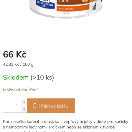
66 Kč
Měrná
42,31 Kč / 100 g
cena:
Skladem
(>10 ks)
Možnosti doručení
Přidat do košíku
Konzervička kuřecího masíčka s vepřovými játry v dietě pro kočičky
s nemocnými ledvinami, srdíčkem nebo se sklonem k tvorbě