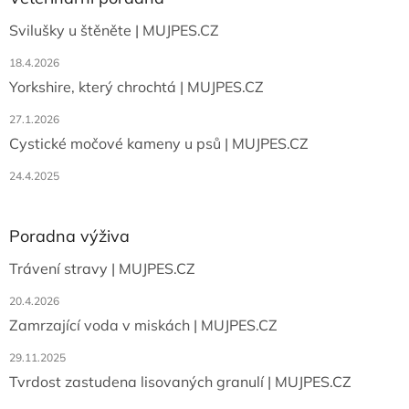
t
Svilušky u štěněte | MUJPES.CZ
í
18.4.2026
Yorkshire, který chrochtá | MUJPES.CZ
27.1.2026
Cystické močové kameny u psů | MUJPES.CZ
24.4.2025
Poradna výživa
Trávení stravy | MUJPES.CZ
20.4.2026
Zamrzající voda v miskách | MUJPES.CZ
29.11.2025
Tvrdost zastudena lisovaných granulí | MUJPES.CZ