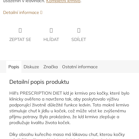
usazenin v ledvinách.
Kompletní krmivo
.
Detailní informace
ZEPTAT SE
HLÍDAT
SDÍLET
Popis
Diskuze
Značka
Ostatní informace
Detailní popis produktu
Hill's PRESCRIPTION DIET k/d je krmivo pro kočky, které bylo
klinicky ověřeno a navrženo tak, aby poskytovalo výživu
podporující životně důležité funkce ledvin. Toto mokré krmivo
stimuluje chuť k jídlu u koček, což může vést ke zvýšenému
příjmu potravy. Bylo prokázáno, že k/d krmivo zlepšuje a
prodlužuje kvalitu života koček.
Díky obsahu kuřecího masa má lákavou chuť, kterou kočky