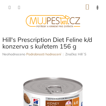
Přejít
NÁKU
na
obsah
KOŠÍK
Hill's Prescription Diet Feline k/d
konzerva s kuřetem 156 g
Průměrné
Neohodnoceno
Podrobnosti hodnocení
Značka:
Hill´S
hodnocení
produktu
je
0,0
z
5
hvězdiček.