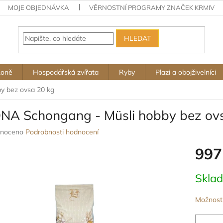
MOJE OBJEDNÁVKA
VĚRNOSTNÍ PROGRAMY ZNAČEK KRMIV
HLEDAT
Koně
Hospodářská zvířata
Ryby
Plazi a obojživelníci
y bez ovsa 20 kg
NA Schongang - Müsli hobby bez ov
né
noceno
Podrobnosti hodnocení
ení
997
u
Měrná
Skla
cena:
ek.
Možnosti