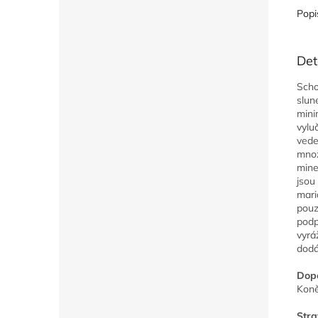
Popi
Det
Scho
slun
mini
vylu
vede
množ
mine
jsou
mari
pouz
podp
vyrá
dodá
Dop
Koně
Stra