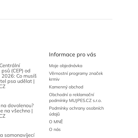
Informace pro vás
Centrální
Moje objednávka
 psů (CEP) od
Věrnostní programy značek
 2026: Co musíš
krmiv
tel psa udělat |
CZ
Kamenný obchod
Obchodní a reklamační
podmínky MUJPES.CZ s.r.o.
 na dovolenou?
Podmínky ochrany osobních
se na všechno |
údajů
CZ
O MNĚ
O nás
sa samonavíjecí