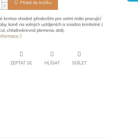
Přidat do košíku
 krmivo vhodné především pro velmi málo pracující
bby, koně na volných ustájeních a snadno krmitelné (
cul, chladnokrevná plemena, atd).
 informace
ZEPTAT SE
HLÍDAT
SDÍLET