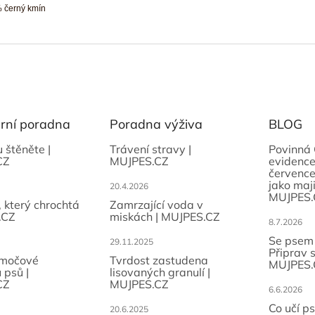
 černý kmín
ární poradna
Poradna výživa
BLOG
u štěněte |
Trávení stravy |
Povinná 
CZ
MUJPES.CZ
evidence
července
jako maji
20.4.2026
MUJPES.
, který chrochtá
Zamrzající voda v
.CZ
miskách | MUJPES.CZ
8.7.2026
Se psem
29.11.2025
Připrav 
 močové
Tvrdost zastudena
MUJPES.
 psů |
lisovaných granulí |
CZ
MUJPES.CZ
6.6.2026
Co učí p
20.6.2025