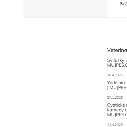
0,7%
Z
á
p
a
t
Veterin
í
Svilušky 
MUJPES.
18.4.2026
Yorkshire
| MUJPES
27.1.2026
Cystické
kameny u
MUJPES.
24.4.2025