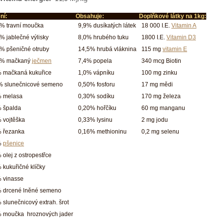
ní:
Obsahuje:
Doplňkové látky na 1kg:
% travní moučka
9,9% dusíkatých látek
18 000 I.E.
Vitamin A
% jablečné výlisky
8,0% hrubého tuku
1800 I.E.
Vitamin D3
% pšeničné otruby
14,5% hrubá vláknina
115 mg
vitamin E
0% mačkaný
ječmen
7,4% popela
340 mcg Biotin
 mačkaná kukuřice
1,0% vápníku
100 mg zinku
% slunečnicové semeno
0,50% fosforu
17 mg mědi
% melasa
0,30% sodíku
170 mg železa
 špalda
0,20% hořčíku
60 mg manganu
 vojtěška
0,33% lysinu
2 mg jodu
 řezanka
0,16% methioninu
0,2 mg selenu
%
pšenice
 olej z ostropestřce
 kukuřičné klíčky
 vinasse
 drcené lněné semeno
 slunečnicový extrah. šrot
 moučka hroznových jader