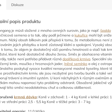
s
Diskuze
ailní popis produktu
ngang je müsli složené z mnoha cenných surovin, jako je např.
špalda
ečnicová semena a to tak, aby podíl ječmene a
kukuřice
mohl být sníže
mum. Nízký obsah bílkovin pak přispívá k tomu, že metabolismus není 
čováním jejich přebytku a koně zůstavají klidní a spokojení. Vysoký ob
 k tomu, že objem je dostatečný vůči poměru hmotnosti a stačí tak kr
ství, které koně dostatečně dlouho žerou. Směs je obohacena vitamín
rály, takže není potřeba přidávat různá
doplňková krmiva
. Speciální slo
 černý kmín, moučka z hroznových jader,
lněné semínko
a olej z ostrop
ánského poskytují vysoce kvalitní nenasycené mastné kyseliny, které tě
e prostřednictvím krmiv, ale jsou nezbytné pro tvorbu buněk a také ve
orují trávení a imunitní systém. U koní náchylných k různým exémům a
žkám mohou napomoci tyto problémy odstranit. Obsažené jablečné výl
vají této směsi neodolatelnou chuť a celkovou oblíbenost.
oručená
krmná dávka
:
Koně v záchově: 1 - 4 kg Koně v lehké práci: 1,
 ve střední práci: 2,5 - 5,5 kg Koně v těžké práci: 3 - 7 kg
vitelná energie:
11,0 MJ/kg