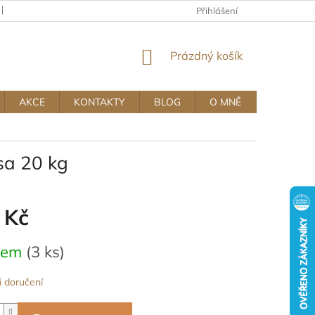
KAMENNÝ OBCHOD
OBCHODNÍ A REKLAMAČNÍ PODMÍNKY MUJ
Přihlášení
NÁKUPNÍ
Prázdný košík
KOŠÍK
AKCE
KONTAKTY
BLOG
O MNĚ
sa 20 kg
 Kč
dem
(3 ks)
 doručení