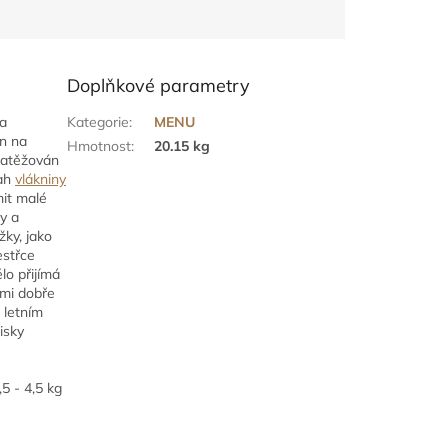
Doplňkové parametry
a
Kategorie
:
MENU
n na
Hmotnost
:
20.15 kg
zatěžován
sah
vlákniny
mit malé
y a
žky, jako
estřce
lo přijímá
lmi dobře
 letním
isky
5 - 4,5 kg