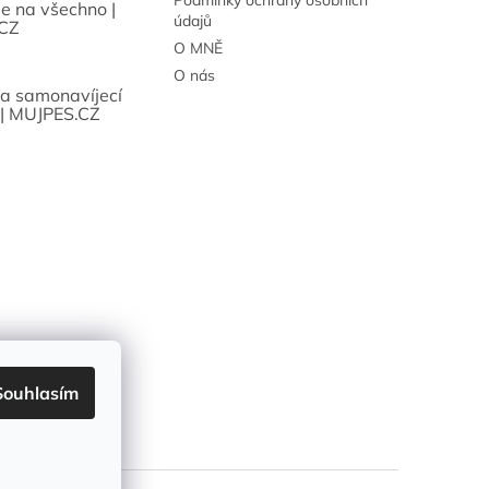
Podmínky ochrany osobních
se na všechno |
údajů
CZ
O MNĚ
O nás
sa samonavíjecí
 | MUJPES.CZ
Souhlasím