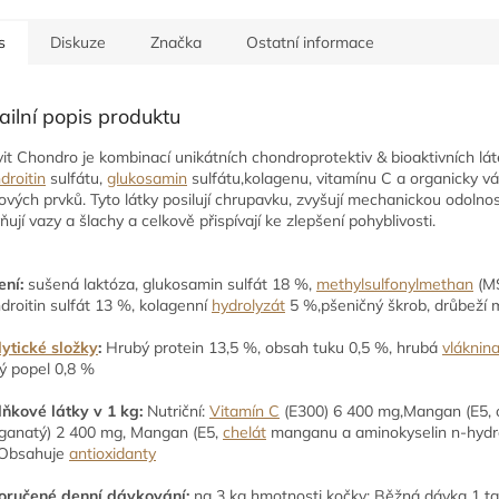
s
Diskuze
Značka
Ostatní informace
ailní popis produktu
it Chondro je kombinací unikátních chondroprotektiv & bioaktivních lát
droitin
sulfátu,
glukosamin
sulfátu,kolagenu, vitamínu C a organicky v
ových prvků. Tyto látky posilují chrupavku, zvyšují mechanickou odolnos
ňují vazy a šlachy a celkově přispívají ke zlepšení pohyblivosti.
ení:
sušená laktóza, glukosamin sulfát 18 %,
methylsulfonylmethan
(M
droitin sulfát 13 %, kolagenní
hydrolyzát
5 %,pšeničný škrob, drůbeží
ytické složky
:
Hrubý protein 13,5 %, obsah tuku 0,5 %, hrubá
vláknin
ý popel 0,8 %
ňkové látky v 1 kg:
Nutriční:
Vitamín C
(E300) 6 400 mg,Mangan (E5, 
anatý) 2 400 mg, Mangan (E5,
chelát
manganu a aminokyselin n-hydr
 Obsahuje
antioxidanty
ručené denní dávkování:
na 3 kg hmotnosti kočky: Běžná dávka 1 ta