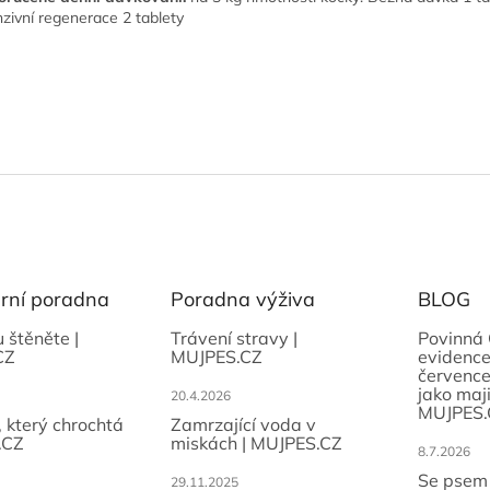
nzivní regenerace 2 tablety
ární poradna
Poradna výživa
BLOG
u štěněte |
Trávení stravy |
Povinná 
CZ
MUJPES.CZ
evidence
července
jako maji
20.4.2026
MUJPES.
, který chrochtá
Zamrzající voda v
.CZ
miskách | MUJPES.CZ
8.7.2026
Se psem
29.11.2025