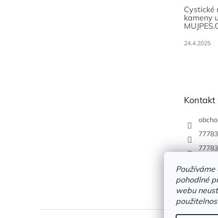
Cystické
kameny u
MUJPES.
24.4.2025
Kontakt
obcho
77783
77783
Používáme 
pohodlné pr
webu neustá
použitelnos