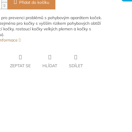
Přidat do košíku
 pro prevenci problémů s pohybovým aparátem koček.
ejména pro kočky s vyšším rizikem pohybových obtíží
cí kočky, rostoucí kočky velkých plemen a kočky s
).
 informace
ZEPTAT SE
HLÍDAT
SDÍLET