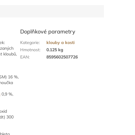
Doplňkové parametry
ek:
Kategorie
:
klouby a kosti
ázaných
Hmotnost
:
0.125 kg
t kloubů,
EAN
:
8595602507726
SM) 16 %,
 moučka
a
0,9 %,
oxid
át) 300
bleta