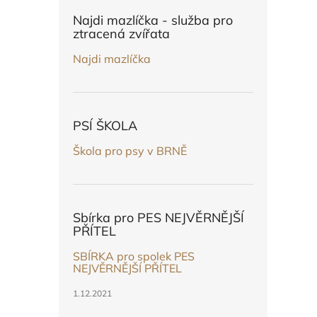
n
e
Najdi mazlíčka - služba pro
l
ztracená zvířata
Najdi mazlíčka
PSÍ ŠKOLA
Škola pro psy v BRNĚ
Sbírka pro PES NEJVĚRNĚJŠÍ
PŘÍTEL
SBÍRKA pro spolek PES
NEJVĚRNĚJŠÍ PŘÍTEL
1.12.2021