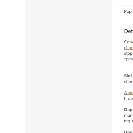
Popi
Det
Canv
chon
stop
zpev
Slož
chon
Anal
hrub
Dopl
mang
mg.
Dopo