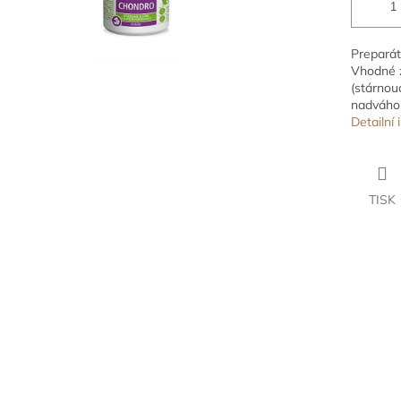
Preparát
Vhodné z
(stárnou
nadváhou
Detailní
TISK