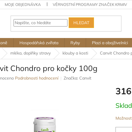
MOJE OBJEDNÁVKA
VĚRNOSTNÍ PROGRAMY ZNAČEK KRMIV
HLEDAT
Koně
Hospodářská zvířata
Ryby
Plazi a obojživelníci
mléka, doplňky stravy
klouby a kosti
Canvit Chondro 
vit Chondro pro kočky 100g
né
noceno
Podrobnosti hodnocení
Značka:
Canvit
ení
316
u
Měrná
Skla
cena:
ek.
Možnosti