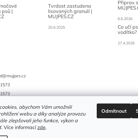
Připrav 
 močové
Tvrdost zastudena
MUJPES.
 psů |
lisovaných granulí |
CZ
MUJPES.CZ
6.6.2026
Co učí p
20.6.2025
vodítko?
27.4.2026
d
@
mujpes.cz
1573
1573
cookies, abychom Vám umožnili
Odmítnout
ohlížení webu a díky analýze provozu
le zlepšovali jeho funkce, výkon a
t.
Více informací
zde
.