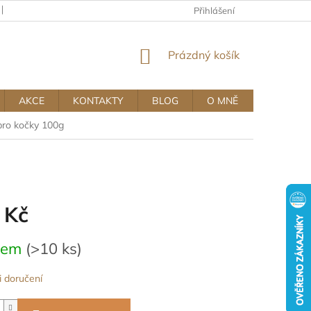
KAMENNÝ OBCHOD
OBCHODNÍ A REKLAMAČNÍ PODMÍNKY MUJ
Přihlášení
NÁKUPNÍ
Prázdný košík
KOŠÍK
AKCE
KONTAKTY
BLOG
O MNĚ
pro kočky 100g
 Kč
dem
(>10 ks)
 doručení