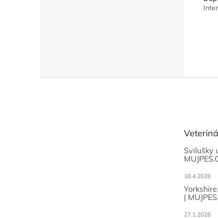
Inte
Z
á
p
a
t
Veterin
í
Svilušky 
MUJPES.
18.4.2026
Yorkshire
| MUJPES
27.1.2026