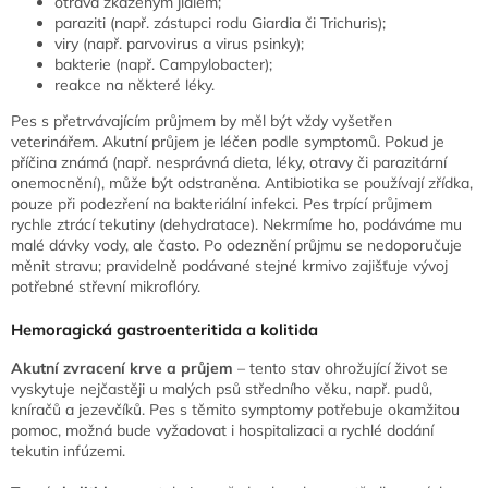
otrava zkaženým jídlem;
paraziti (např. zástupci rodu Giardia či Trichuris);
viry (např. parvovirus a virus psinky);
bakterie (např. Campylobacter);
reakce na některé léky.
Pes s přetrvávajícím průjmem by měl být vždy vyšetřen
veterinářem. Akutní průjem je léčen podle symptomů. Pokud je
příčina známá (např. nesprávná dieta, léky, otravy či parazitární
onemocnění), může být odstraněna. Antibiotika se používají zřídka,
pouze při podezření na bakteriální infekci. Pes trpící průjmem
rychle ztrácí tekutiny (dehydratace). Nekrmíme ho, podáváme mu
malé dávky vody, ale často. Po odeznění průjmu se nedoporučuje
měnit stravu; pravidelně podávané stejné krmivo zajišťuje vývoj
potřebné střevní mikroflóry.
Hemoragická gastroenteritida a kolitida
Akutní zvracení krve a průjem
– tento stav ohrožující život se
vyskytuje nejčastěji u malých psů středního věku, např. pudů,
kníračů a jezevčíků. Pes s těmito symptomy potřebuje okamžitou
pomoc, možná bude vyžadovat i hospitalizaci a rychlé dodání
tekutin infúzemi.