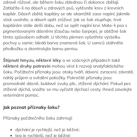
zdravě růžové, ale během šoku zblednou či dokonce zbělají.
Zatlačíte-li na dáseň u zdravých psů, vytěsníte krev z krevních
kapilár. Dáseň zbělá; kapiláry se ale okamžitě zase naplní, jakmile
stisk uvolníte, a dáseň opět zrůžoví. Jak se šok stupňuje, trvá
kapilárám stále delší dobu, než se opět naplní krví. Mate-li psa s
pigmentovanými dásněmi (čaučau nebo šarpeje), je obtížné šok
tímto způsobem odhalit. U těchto plemen vyšetřete výstelku
pochvy u samic: bledá barva znamená šok. U samců stáhněte
předkožku a zkontrolujte barvu penisu.
Štípnutí hmyzu, některé léky
a ve vzácných případech také
některé druhy potravin
mohou vést k rozvoji analyfaktického
šoku. Počáteční příznaky jsou: otoky tváří, dávení, zvracení, závratě,
náhlý průjem a svědění pokožky. Pokročilé příznaky jsou:
promodralé dásně, bublavé zvuky plic, ztížené dýchání. Pokud pes
ztíženě dýchá, snažte se mu vyčistit dýchací cesty. Ihned zavolejte
veterinární pomoc.
Jak poznat příznaky šoku?
Příznaky počátečního šoku zahrnují:
dýchání je rychlejší, než je běžné;
tep je rychlejší, než je běžné;