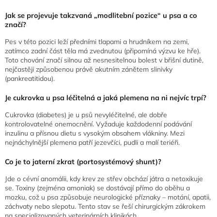
Jak se projevuje takzvaná „modlitební pozice“ u psa a co
značí?
Pes v této pozici leží předními tlapami a hrudníkem na zemi,
zatímco zadní část těla má zvednutou (připomíná výzvu ke hře).
Toto chování značí silnou až nesnesitelnou bolest v břišní dutině,
nejčastěji způsobenou právě akutním zánětem slinivky
(pankreatitidou).
Je cukrovka u psa léčitelná a jaká plemena na ni nejvíc trpí?
Cukrovka (diabetes) je u psů nevyléčitelné, ale dobře
kontrolovatelné onemocnění. Vyžaduje každodenní podávání
inzulinu a přísnou dietu s vysokým obsahem vlákniny. Mezi
nejnáchylnější plemena patří jezevčíci, pudli a malí teriéři.
Co je to jaterní zkrat (portosystémový shunt)?
Jde o cévní anomálii, kdy krev ze střev obchází játra a netoxikuje
se. Toxiny (zejména amoniak) se dostávají přímo do oběhu a
mozku, což u psa způsobuje neurologické příznaky – motání, apatii,
záchvaty nebo slepotu. Tento stav se řeší chirurgickým zákrokem
na specializovaných veterinárních klinikách.