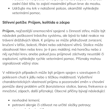
zadní část těla, to zajistí maximální přísun krve do mozku.
Udržujte mu krk v natažené poloze, okamžitě vyhledejte
veterinární pomoc.
Střevní potíže: Průjem, kolitida a zácpa
Průjem,
nejčastější onemocnění spojené s činností střev, může být
následek poškození trávicího systému, ale bývá to také reakce na
trávení dráždivých látek. K průjmu se může přidružovat zvracení,
kručení v břiše, bolesti, říhání nebo odcházení větrů. Stolice může
obsahovat hlen nebo krev. Je-li pes malátný, má horečku nebo z
něj vychází krev, anebo pokud jsou průjmové záchvaty neustálé či
explozivní, vyhledejte rychle veterinární pomoc. Příznaky mohou
signalizovat vážný stav.
V některých případech může být průjem spojen s vzestupem či
poklesem chuti k jídlu nebo s těžkou malátností. Vyšetření
charakteristických vlastností průjmu a pozorování změn v chování
pomůže daný problém určit (konzistence stolice, barva, frekvence a
množství, zápach, další příznaky). Obecné příčiny bývají následující:
nevhodné krmení;
potravní alergie či citlivost na určité složky potravy;