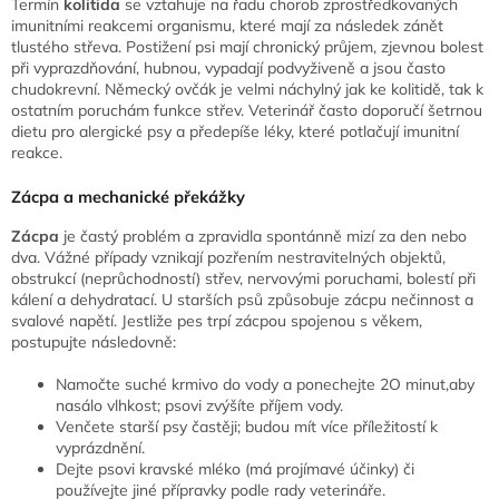
Termín
kolitida
se vztahuje na řadu chorob zprostředkovaných
imunitními reakcemi organismu, které mají za následek zánět
tlustého střeva. Postižení psi mají chronický průjem, zjevnou bolest
při vyprazdňování, hubnou, vypadají podvyživeně a jsou často
chudokrevní. Německý ovčák je velmi náchylný jak ke kolitidě, tak k
ostatním poruchám funkce střev. Veterinář často doporučí šetrnou
dietu pro alergické psy a předepíše léky, které potlačují imunitní
reakce.
Zácpa a mechanické překážky
Zácpa
je častý problém a zpravidla spontánně mizí za den nebo
dva. Vážné případy vznikají pozřením nestravitelných objektů,
obstrukcí (neprůchodností) střev, nervovými poruchami, bolestí při
kálení a dehydratací. U starších psů způsobuje zácpu nečinnost a
svalové napětí. Jestliže pes trpí zácpou spojenou s věkem,
postupujte následovně:
Namočte suché krmivo do vody a ponechejte 2O minut,aby
nasálo vlhkost; psovi zvýšíte příjem vody.
Venčete starší psy častěji; budou mít více příležitostí k
vyprázdnění.
Dejte psovi kravské mléko (má projímavé účinky) či
používejte jiné přípravky podle rady veterináře.