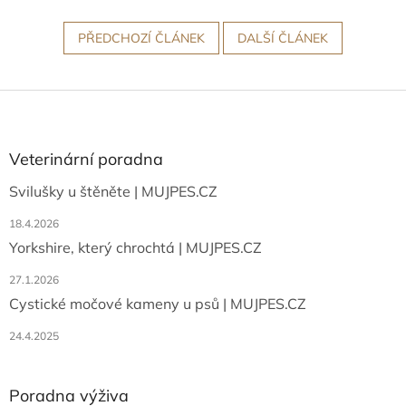
PŘEDCHOZÍ ČLÁNEK
DALŠÍ ČLÁNEK
Z
á
p
a
Veterinární poradna
t
Svilušky u štěněte | MUJPES.CZ
í
18.4.2026
Yorkshire, který chrochtá | MUJPES.CZ
27.1.2026
Cystické močové kameny u psů | MUJPES.CZ
24.4.2025
Poradna výživa