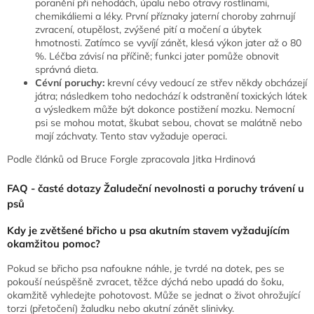
poranění při nehodách, úpalu nebo otravy rostlinami,
chemikáliemi a léky. První příznaky jaterní choroby zahrnují
zvracení, otupělost, zvýšené pití a močení a úbytek
hmotnosti. Zatímco se vyvíjí zánět, klesá výkon jater až o 80
%. Léčba závisí na příčině; funkci jater pomůže obnovit
správná dieta.
Cévní poruchy:
krevní cévy vedoucí ze střev někdy obcházejí
játra; následkem toho nedochází k odstranění toxických látek
a výsledkem může být dokonce postižení mozku. Nemocní
psi se mohou motat, škubat sebou, chovat se malátně nebo
mají záchvaty. Tento stav vyžaduje operaci.
Podle článků od Bruce Forgle zpracovala Jitka Hrdinová
FAQ - časté dotazy Žaludeční nevolnosti a poruchy trávení u
psů
Kdy je zvětšené břicho u psa akutním stavem vyžadujícím
okamžitou pomoc?
Pokud se břicho psa nafoukne náhle, je tvrdé na dotek, pes se
pokouší neúspěšně zvracet, těžce dýchá nebo upadá do šoku,
okamžitě vyhledejte pohotovost. Může se jednat o život ohrožující
torzi (přetočení) žaludku nebo akutní zánět slinivky.