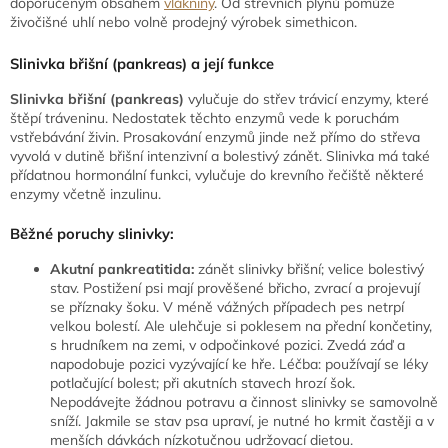
doporučeným obsahem
vlákniny
. Od střevních plynů pomůže
živočišné uhlí nebo volně prodejný výrobek simethicon.
Slinivka břišní (pankreas) a její funkce
Slinivka břišní (pankreas)
vylučuje do střev trávicí enzymy, které
štěpí tráveninu. Nedostatek těchto enzymů vede k poruchám
vstřebávání živin. Prosakování enzymů jinde než přímo do střeva
vyvolá v dutině břišní intenzivní a bolestivý zánět. Slinivka má také
přídatnou hormonální funkci, vylučuje do krevního řečiště některé
enzymy včetně inzulinu.
Běžné poruchy slinivky:
Akutní pankreatitida:
zánět slinivky břišní; velice bolestivý
stav. Postižení psi mají prověšené břicho, zvrací a projevují
se příznaky šoku. V méně vážných případech pes netrpí
velkou bolestí. Ale ulehčuje si poklesem na přední končetiny,
s hrudníkem na zemi, v odpočinkové pozici. Zvedá záď a
napodobuje pozici vyzývající ke hře. Léčba: používají se léky
potlačující bolest; při akutních stavech hrozí šok.
Nepodávejte žádnou potravu a činnost slinivky se samovolně
sníží. Jakmile se stav psa upraví, je nutné ho krmit častěji a v
menších dávkách nízkotučnou udržovací dietou.