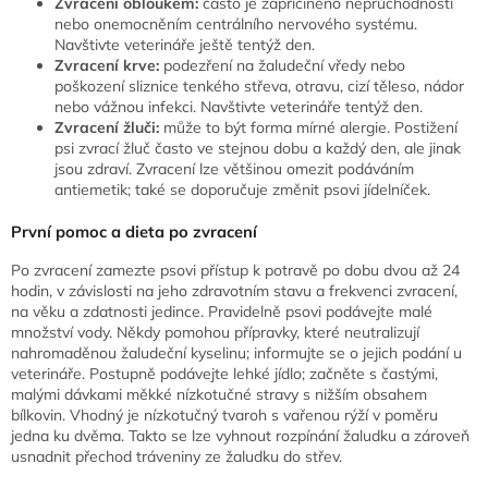
Zvracení obloukem:
často je zapříčiněno neprůchodností
nebo onemocněním centrálního nervového systému.
Navštivte veterináře ještě tentýž den.
Zvracení krve:
podezření na žaludeční vředy nebo
poškození sliznice tenkého střeva, otravu, cizí těleso, nádor
nebo vážnou infekci. Navštivte veterináře tentýž den.
Zvracení žluči:
může to být forma mírné alergie. Postižení
psi zvrací žluč často ve stejnou dobu a každý den, ale jinak
jsou zdraví. Zvracení lze většinou omezit podáváním
antiemetik; také se doporučuje změnit psovi jídelníček.
První pomoc a dieta po zvracení
Po zvracení zamezte psovi přístup k potravě po dobu dvou až 24
hodin, v závislosti na jeho zdravotním stavu a frekvenci zvracení,
na věku a zdatnosti jedince. Pravidelně psovi podávejte malé
množství vody. Někdy pomohou přípravky, které neutralizují
nahromaděnou žaludeční kyselinu; informujte se o jejich podání u
veterináře. Postupně podávejte lehké jídlo; začněte s častými,
malými dávkami měkké nízkotučné stravy s nižším obsahem
bílkovin. Vhodný je nízkotučný tvaroh s vařenou rýží v poměru
jedna ku dvěma. Takto se lze vyhnout rozpínání žaludku a zároveň
usnadnit přechod tráveniny ze žaludku do střev.