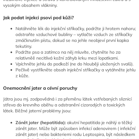
vysokým obsahem vlákniny.
Jak podat injekci psovi pod kůži?
Natáhněte lék do injekční stříkačky, podržte ji hrotem nahoru;
odstraňte vzduchové bubliny – vytlačte vzduch ze stříkačky
zmáčknutím pístu, dokud se na jehle neobjeví první kapka
tekutiny.
Podržte psa a zatímco na něj mluvíte, chytněte ho za
relativněě necitlivá kožní záhyb krku mezi lopatkami.
Vpíchněte jehlu do podkoží (ne do hlouběji uložených svalů).
Pečlivě vystříkněte obsah injekční stříkačky a vytáhněte jehlu
z kůže.
Onemocnění jater a cévní poruchy
Játra jsou mj. zodpovědná i za přeměnu látek vstřebaných sliznicí
střeva do krevního oběhu a odstranění cizorodých a toxických
látek. Běžné jaterní problémy jsou:
Zánět jater (hepatitida):
akutní hepatitida je náhlý a těžký
zánět jater. Může být způsoben infekcí adenovirem ( infekční
zánět jater) nebo bakteriemi rodu Leptospira, být následkem