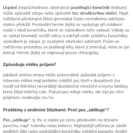
Ucpání
(neprůchodnost, obstrukce)
postihující konečník
(rektum)
může způsobit zácpu nebo způsobit
tzv. stružkovitou stolici
. Např.
zvětšená předstojná žláza (prostata) často normálnímu odchodu
stolice překáží. Perianální hernie (kýla) se vyskytuje při oslabení
svalů v okolí konečníku, které se následkem toho vyboulí. Výkaly se
ve výduti hromadí, rozšíří stěny a odchýlí směr průběhu konečníku;
výsledkem je zácpa. Je nezbytné obstrukci odstranit. Psům se
zvětšenou prostatou se podávají léky, které ji zmenšují, nebo se psi
katrují. Hernie (kýly) se napravují pouze chirurgicky.
Způsobuje mléko průjem?
Jakákoli změna stravy může potenciálně způsobit průjem; s
trávením mléka mají problém zvláště psi, kteří v dospělosti (na
rozdíl od štěněte) nevyrábějí dostatečné množství enzymu laktázy,
který štěpí mléčný cukr. Pokud pes miluje mléko, ale trpí po něm
průjmem, nedávejte mu ho.
Problémy s análními žlázkami: Proč pes „sáňkuje“?
Pes „sáňkuje“
, tj. tře si zadek po zemi, především na drsném
povrchu, např. trávníku nebo koberci. Nejčastější příčinou je zánět
análních žláz nebo podráždění konečníku vnějšími parazity. Anální