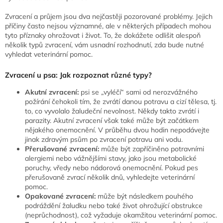
Zvracení a průjem jsou dva nejčastěji pozorované problémy. Jejich
příčiny často nejsou významné, ale v některých případech mohou
tyto příznaky ohrožovat i život. To, že dokážete odlišit alespoň
několik typů zvracení, vám usnadní rozhodnutí, zda bude nutné
vyhledat veterinární pomoc.
Zvracení u psa: Jak rozpoznat různé typy?
Akutní zvracení:
psi se „vyléčí“ sami od nerozvážného
požírání čehokoli tím, že zvrátí danou potravu a cizí tělesa, tj.
to, co vyvolalo žaludeční nevolnost. Někdy takto zvrátí i
parazity. Akutní zvracení však také může být začátkem
nějakého onemocnění. V průběhu dvou hodin nepodávejte
jinak zdravým psům po zvracení potravu ani vodu.
Přerušované zvracení:
může být zapříčiněno potravními
alergiemi nebo vážnějšími stavy, jako jsou metabolické
poruchy, vředy nebo nádorová onemocnění. Pokud pes
přerušovaně zvrací několik dnů, vyhledejte veterinární
pomoc.
Opakované zvracení:
může být následkem pouhého
podráždění žaludku nebo také život ohrožující obstrukce
(neprůchodnost), což vyžaduje okamžitou veterinární pomoc.