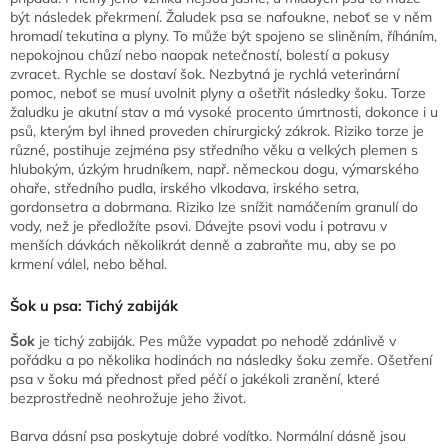
být následek překrmení. Žaludek psa se nafoukne, neboť se v něm
hromadí tekutina a plyny. To může být spojeno se sliněním, říháním,
nepokojnou chůzí nebo naopak netečností, bolestí a pokusy
zvracet. Rychle se dostaví šok. Nezbytná je rychlá veterinární
pomoc, neboť se musí uvolnit plyny a ošetřit následky šoku. Torze
žaludku je akutní stav a má vysoké procento úmrtnosti, dokonce i u
psů, kterým byl ihned proveden chirurgický zákrok. Riziko torze je
různé, postihuje zejména psy středního věku a velkých plemen s
hlubokým, úzkým hrudníkem, např. německou dogu, výmarského
ohaře, středního pudla, irského vlkodava, irského setra,
gordonsetra a dobrmana. Riziko lze snížit namáčením granulí do
vody, než je předložíte psovi. Dávejte psovi vodu i potravu v
menších dávkách několikrát denně a zabraňte mu, aby se po
krmení válel, nebo běhal.
Šok u psa: Tichý zabiják
Šok
je tichý zabiják. Pes může vypadat po nehodě zdánlivě v
pořádku a po několika hodinách na následky šoku zemře. Ošetření
psa v šoku má přednost před péčí o jakékoli zranění, které
bezprostředně neohrožuje jeho život.
Barva dásní psa poskytuje dobré vodítko. Normální dásně jsou