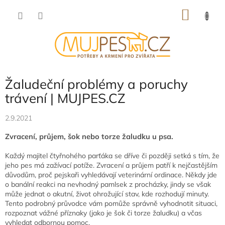
Přejít
NÁKU
na
obsah
KOŠÍK
Žaludeční problémy a poruchy
trávení | MUJPES.CZ
2.9.2021
Zvracení, průjem, šok nebo torze žaludku u psa.
Každý majitel čtyřnohého parťáka
se dříve či později setká s tím,
že
jeho pes má zažívací potíže.
Zvracení a průjem patří k nejčastějším
důvodům,
proč pejskaři vyhledávají veterinární ordinace.
Někdy jde
o banální reakci na nevhodný pamlsek z procházky,
jindy se však
může jednat o akutní,
život ohrožující stav,
kde rozhodují minuty.
Tento podrobný průvodce vám pomůže správně vyhodnotit situaci,
rozpoznat vážné příznaky (jako je šok či torze žaludku) a včas
vyhledat odbornou pomoc.