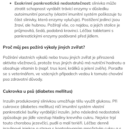
Exokrinní pankreatická nedostatečnost:
slinivka může
ztratit schopnost vyrábět trávicí enzymy v důsledku
autoimunitní poruchy (vlastní imunitní systém poškozuje tu
část slinivky, která enzymy vylučuje). Postižení jedinci jsou
žraví, ale hubnou. Požírají vše, co najdou, a jejich stolice je
průjmovitá, šedá, podobná kravinci. Léčba: tabletami s
pankreatickými enzymy podávané před jídlem.
Proč můj pes požírá výkaly jiných zvířat?
Požírání vlastních výkalů nebo trusu jiných zvířat je přirozená
aktivita všežravců, protože trus jiných druhů má nutriční hodnotu a
obsahuje vitamin b (např. trus koní, králíků a jelení zvěře). Poraďte
se s veterinářem, ve vzácných případech vedou k tomuto chování
psa zdravotní důvody.
Cukrovka u psů (diabetes mellitus)
Inzulín produkovaný slinivkou umožňuje tělu využít glukosu. Při
cukrovce (diabetes mellitus) ničí imunitní systém vlastní
pankreatické buňky vyrábějící inzulin. Jeho následná nedostatek
způsobuje po jídle vzestup hladiny krevního cukru. Nejvíce trpí
touto chorobou jezevčíci, pudli a malí teriéři. Léčba: denně
inzulinové injekce a strava s kontrolovaným množstvím cukru a s