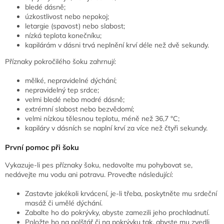
bledé dásně;
úzkostlivost nebo nepokoj;
letargie (spavost) nebo slabost;
nízká teplota konečníku;
kapilárám v dásni trvá neplnění krví déle než dvě sekundy.
Příznaky pokročilého šoku zahrnují:
mělké, nepravidelné dýchání;
nepravidelný tep srdce;
velmi bledé nebo modré dásně;
extrémní slabost nebo bezvědomí;
velmi nízkou tělesnou teplotu, méně než 36,7 °C;
kapiláry v dásních se naplní krví za více než čtyři sekundy.
První pomoc při šoku
Vykazuje-li pes příznaky šoku, nedovolte mu pohybovat se,
nedávejte mu vodu ani potravu. Proveďte následující:
Zastavte jakékoli krvácení, je-li třeba, poskytněte mu srdeční
masáž či umělé dýchání.
Zabalte ho do pokrývky, abyste zamezili jeho prochladnutí.
Položte ho na polštář či na pokrývku tak, abyste mu zvedli