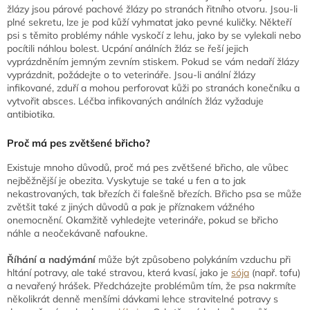
žlázy jsou párové pachové žlázy po stranách řitního otvoru. Jsou-li
plné sekretu, lze je pod kůží vyhmatat jako pevné kuličky. Někteří
psi s těmito problémy náhle vyskočí z lehu, jako by se vylekali nebo
pocítili náhlou bolest. Ucpání análních žláz se řeší jejich
vyprázdněním jemným zevním stiskem. Pokud se vám nedaří žlázy
vyprázdnit, požádejte o to veterináře. Jsou-li anální žlázy
infikované, zduří a mohou perforovat kůži po stranách konečníku a
vytvořit absces. Léčba infikovaných análních žláz vyžaduje
antibiotika.
Proč má pes zvětšené břicho?
Existuje mnoho důvodů, proč má pes zvětšené břicho, ale vůbec
nejběžnější je obezita. Vyskytuje se také u fen a to jak
nekastrovaných, tak březích či falešně březích. Břicho psa se může
zvětšit také z jiných důvodů a pak je příznakem vážného
onemocnění. Okamžitě vyhledejte veterináře, pokud se břicho
náhle a neočekávaně nafoukne.
Říhání a nadýmání
může být způsobeno polykáním vzduchu při
hltání potravy, ale také stravou, která kvasí, jako je
sója
(např. tofu)
a nevařený hrášek. Předcházejte problémům tím, že psa nakrmíte
několikrát denně menšími dávkami lehce stravitelné potravy s