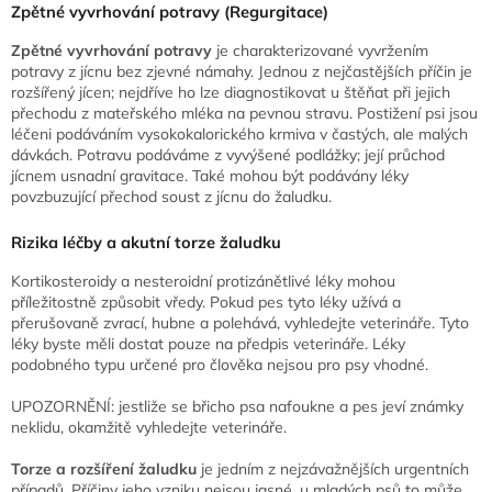
Zpětné vyvrhování potravy (Regurgitace)
Zpětné vyvrhování potravy
je charakterizované vyvržením
potravy z jícnu bez zjevné námahy. Jednou z nejčastějších příčin je
rozšířený jícen; nejdříve ho lze diagnostikovat u štěňat při jejich
přechodu z mateřského mléka na pevnou stravu. Postižení psi jsou
léčeni podáváním vysokokalorického krmiva v častých, ale malých
dávkách. Potravu podáváme z vyvýšené podlážky; její průchod
jícnem usnadní gravitace. Také mohou být podávány léky
povzbuzující přechod soust z jícnu do žaludku.
Rizika léčby a akutní torze
žaludku
Kortikosteroidy a nesteroidní protizánětlivé léky mohou
příležitostně způsobit vředy. Pokud pes tyto léky užívá a
přerušovaně zvrací, hubne a polehává, vyhledejte veterináře. Tyto
léky byste měli dostat pouze na předpis veterináře. Léky
podobného typu určené pro člověka nejsou pro psy vhodné.
UPOZORNĚNÍ: jestliže se břicho psa nafoukne a pes jeví známky
neklidu, okamžitě vyhledejte veterináře.
Torze a rozšíření žaludku
je jedním z nejzávažnějších urgentních
případů. Příčiny jeho vzniku nejsou jasné, u mladých psů to může