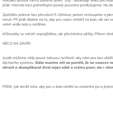
několika desítek metrů dáváme povel "stůj". Následuje velká pochvala
jízdě. Interval mezi jednotlivými povely pozvolna prodlužujeme. Na de
Zpočátku jedeme bez přerušení 5-10minut, potom sestoupíme a jdem
minut. Při jízdě dbáme na to, aby pes nejen netlačil na kolo, ale ani
volně vedle kola a netáhne.
Křižovatky ve městě neprojíždíme, ale přecházíme pěšky. Přitom zkrát
NĚCO NA ZÁVĚR
Jezdit můžeme vždy pouze takovou rychlostí, aby nám pes bez obtíží 
dýchacího systému.
Stále musíme mít na paměti, že na vozovce 
ohrozit a zkomplikovat život nejen sobě a svému psovi, ale i vše
Příště: Jak docílit toho, aby pes u kola netáhl za ostatními psi a jiný