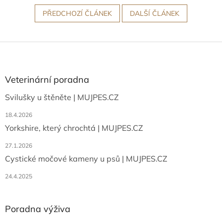
PŘEDCHOZÍ ČLÁNEK
DALŠÍ ČLÁNEK
Z
á
p
a
Veterinární poradna
t
Svilušky u štěněte | MUJPES.CZ
í
18.4.2026
Yorkshire, který chrochtá | MUJPES.CZ
27.1.2026
Cystické močové kameny u psů | MUJPES.CZ
24.4.2025
Poradna výživa