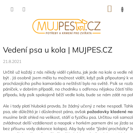
Přejít
NÁKU
na
obsah
KOŠÍK
Vedení psa u kola | MUJPES.CZ
21.8.2021
Určitě už každý z nás někdy viděl cyklistu, jak jede na kole a vedle 
být . Já osobně jsem měla tu možnost vidět, když psík připoutaný k vod
procházejícího psího kamaráda a neštěstí bylo na světě. Psík se roz
páníček, v dobrém případě, na chodníku s odřenou nějakou částí těla
případu, kdy psík spokojeně běží vedle kola, bude se nám zdát na poh
Ale i tady platí hluboká pravda, že žádný učený z nebe nespadl. Tah
psa, ale důležitá je i důslednost pána, avšak
požadavky kladené na 
musíme brát ohled na velikost, stáří a fyzičku psa. Určitou roli samo
zvládnout delší vzdálenost a naopak v horkém parnem dni se jízda s
bez přísunu vody dokonce kolaps). Aby byly vaše "jízdní procházky