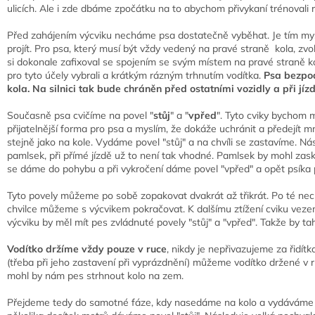
ulicích. Ale i zde dbáme zpočátku na to abychom přivykaní trénovali
Před zahájením výcviku necháme psa dostatečně vyběhat. Je tím my
projít. Pro psa, který musí být vždy vedený na pravé straně kola, 
si dokonale zafixoval se spojením se svým místem na pravé straně k
pro tyto účely vybrali a krátkým rázným trhnutím vodítka.
Psa bezpod
kola. Na silnici tak bude chráněn před ostatními vozidly a při 
Současně psa cvičíme na povel "
stůj
" a "
vpřed
". Tyto cviky bychom m
přijatelnější forma pro psa a myslím, že dokáže uchránit a předejí
stejně jako na kole. Vydáme povel "stůj" a na chvíli se zastavíme. N
pamlsek, při přímé jízdě už to není tak vhodné. Pamlsek by mohl zas
se dáme do pohybu a při vykročení dáme povel "vpřed" a opět psíka 
Tyto povely můžeme po sobě zopakovat dvakrát až třikrát. Po té ne
chvilce můžeme s výcvikem pokračovat. K dalšímu ztížení cviku veze
výcviku by měl mít pes zvládnuté povely "stůj" a "vpřed". Takže by ta
Vodítko držíme vždy pouze v ruce
, nikdy je nepřivazujeme za řid
(třeba při jeho zastavení při vyprázdnění) můžeme vodítko držené v 
mohl by nám pes strhnout kolo na zem.
Přejdeme tedy do samotné fáze, kdy nasedáme na kolo a vydáváme se