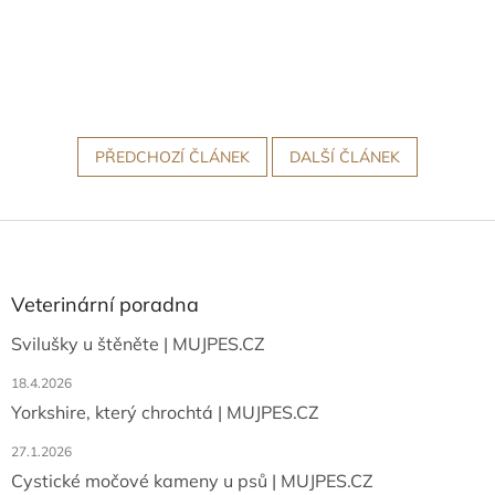
PŘEDCHOZÍ ČLÁNEK
DALŠÍ ČLÁNEK
Z
á
p
a
Veterinární poradna
t
Svilušky u štěněte | MUJPES.CZ
í
18.4.2026
Yorkshire, který chrochtá | MUJPES.CZ
27.1.2026
Cystické močové kameny u psů | MUJPES.CZ