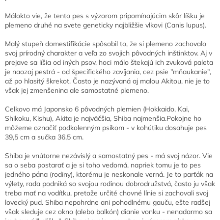
Málokto vie, že tento pes s výzorom pripomínajúcim skôr líšku je
plemeno druhé na svete geneticky najbližšie vlkovi (Canis lupus).
Malý stupeň domestifikácie spôsobil to, že si plemeno zachovalo
svoj prírodný charakter a veľa zo svojich pôvodných inštinktov. Aj v
prejave sa líšia od iných psov, hoci málo štekajú ich zvuková paleta
je naozaj pestrá - od špecifického zavíjania, cez psie "mňaukanie",
až po hlasitý škrekot. Často je nazývaná aj malou Akitou, nie je to
však jej zmenšenina ale samostatné plemeno.
Celkovo má Japonsko 6 pôvodných plemien (Hokkaido, Kai,
Shikoku, Kishu), Akita je najväčšia, Shiba najmenšia.Pokojne ho
môžeme označiť podkolenným psíkom - v kohútiku dosahuje pes
39,5 cm a sučka 36,5 cm.
Shiba je vnútorne nezávislý a samostatný pes - má svoj názor. Vie
sa o seba postarať a je si toho vedomá, napriek tomu je to pes
jedného pána (rodiny), ktorému je neskonale verná. Je to parťák na
výlety, rada podniká so svojou rodinou dobrodružstvá, často ju však
treba mať na vodítku, pretože určité chovné línie si zachovali svoj
lovecký pud. Shiba nepohrdne ani pohodlnému gauču, ešte radšej
však sleduje cez okno (alebo balkón) dianie vonku - nenadarmo sa