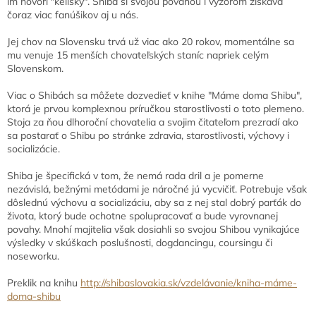
im hovorí "kelišky". Shiba si svojou povahou i výzorom získava
čoraz viac fanúšikov aj u nás.
Jej chov na Slovensku trvá už viac ako 20 rokov, momentálne sa
mu venuje 15 menších chovateľských staníc napriek celým
Slovenskom.
Viac o Shibách sa môžete dozvedieť v knihe "Máme doma Shibu",
ktorá je prvou komplexnou príručkou starostlivosti o toto plemeno.
Stoja za ňou dlhoroční chovatelia a svojim čitateľom prezradí ako
sa postarať o Shibu po stránke zdravia, starostlivosti, výchovy i
socializácie.
Shiba je špecifická v tom, že nemá rada dril a je pomerne
nezávislá, bežnými metódami je náročné jú vycvičiť. Potrebuje však
dôslednú výchovu a socializáciu, aby sa z nej stal dobrý parťák do
života, ktorý bude ochotne spolupracovať a bude vyrovnanej
povahy. Mnohí majitelia však dosiahli so svojou Shibou vynikajúce
výsledky v skúškach poslušnosti, dogdancingu, coursingu či
noseworku.
Preklik na knihu
http://shibaslovakia.sk/vzdelávanie/kniha-máme-
doma-shibu