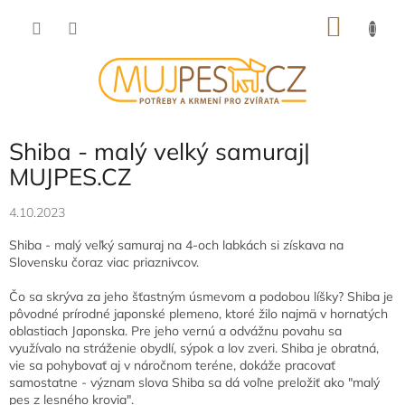
Přejít
NÁKU
na
obsah
KOŠÍK
Shiba - malý velký samuraj|
MUJPES.CZ
4.10.2023
Shiba - malý veľký samuraj na 4-och labkách si získava na
Slovensku čoraz viac priaznivcov.
Čo sa skrýva za jeho šťastným úsmevom a podobou líšky? Shiba je
pôvodné prírodné japonské plemeno, ktoré žilo najmä v hornatých
oblastiach Japonska. Pre jeho vernú a odvážnu povahu sa
využívalo na stráženie obydlí, sýpok a lov zveri. Shiba je obratná,
vie sa pohybovať aj v náročnom teréne, dokáže pracovať
samostatne - význam slova Shiba sa dá voľne preložiť ako "malý
pes z lesného krovia".