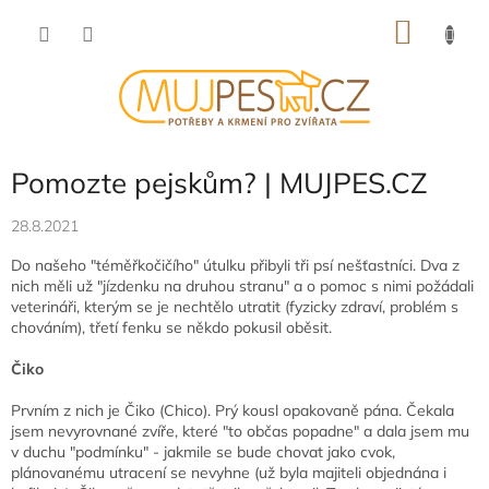
Přejít
NÁKU
na
obsah
KOŠÍK
Pomozte pejskům? | MUJPES.CZ
28.8.2021
Do našeho "téměřkočičího" útulku přibyli tři psí nešťastníci. Dva z
nich měli už "jízdenku na druhou stranu" a o pomoc s nimi požádali
veterináři, kterým se je nechtělo utratit (fyzicky zdraví, problém s
chováním), třetí fenku se někdo pokusil oběsit.
Čiko
Prvním z nich je Čiko (Chico). Prý kousl opakovaně pána. Čekala
jsem nevyrovnané zvíře, které "to občas popadne" a dala jsem mu
v duchu "podmínku" - jakmile se bude chovat jako cvok,
plánovanému utracení se nevyhne (už byla majiteli objednána i