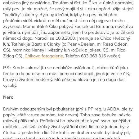
ani nikdo jiný nezvládne. Troufám si říct, že Čiko je úplně normální,
milý pes. Je ale možné, že nový majitel si s ním napřed užije stejné
"perličky" jako my. Bylo by ideální, kdyby ho pes mohl před
předáním vidět víckrát a měl možnost si na něj nejprve trochu
zvyknout. Momentálně Čiko pobývá kousek od Berouna, návštěva
je vítána, nyní už i jím.. Zapomněla jsem ho představit: Je to žíhaná
německá doga. Narodil se 10.3.2000. Jmenuje se Chico Hvězdný
luh. Tatínek je Bastr z Cianky (o: Peer v.Beelen, m: Resa Odeon
CS), maminka Nensy Hvězdný luh (o:Buk z Jakesu CS, m: Rica
Zidog CS).
Chikova fotogalerie
. Telefon 603 363 315 (večer).
P.S.: Krade cukroví (to se nedokáže ovládnout), občas čůrá jako
fenka a do auta se mu musí pomoci nastoupit, jinak je velice čilý,
hravý a životem nadšený. Má pěknou hlavu a je i na dogu dost
vysoký.
Nero
Druhým odsouzeným byl pitbulterier (prý s PP reg. u ADBA, ale ty
papíry ještě v ruce nemám, tak nevím). Toho zase bohužel někdo
miloval příliš málo. Pořídila si ho bývalá přítelkyně syna nynějšího
majitele... za svůj krátký život vystřídal dost lidí a už jednou byl v
útulku. U posledních lidí žil v kotci, ve druhém vedle byl druhý pit,
venčil je a staral se o ně jeden zaměstnanec, rodina včetně