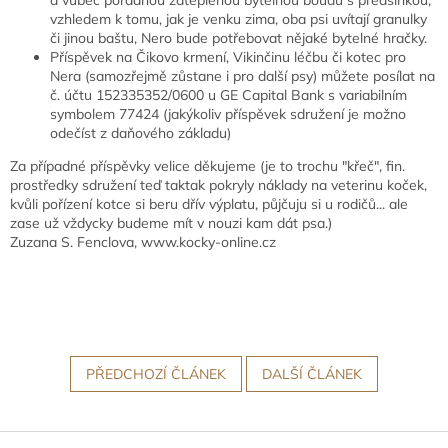
vzhledem k tomu, jak je venku zima, oba psi uvítají granulky
či jinou baštu, Nero bude potřebovat nějaké bytelné hračky.
Příspěvek na Čikovo krmení, Vikinčinu léčbu či kotec pro
Nera (samozřejmě zůstane i pro další psy) můžete posílat na
č. účtu 152335352/0600 u GE Capital Bank s variabilním
symbolem 77424 (jakýkoliv příspěvek sdružení je možno
odečíst z daňového základu)
Za případné příspěvky velice děkujeme (je to trochu "křeč", fin.
prostředky sdružení teď taktak pokryly náklady na veterinu koček,
kvůli pořízení kotce si beru dřív výplatu, půjčuju si u rodičů... ale
zase už vždycky budeme mít v nouzi kam dát psa.)
Zuzana S. Fenclova, www.kocky-online.cz
PŘEDCHOZÍ ČLÁNEK
DALŠÍ ČLÁNEK
Z