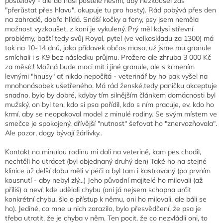
postelový - ale do naší postele nesmí, aby nezkoušel zas
"přerůstat přes hlavu", okupuje tu pro hosty). Rád pobývá přes den
na zahradě, dobře hlídá. Snáší kočky a feny, psy jsem neměla
možnost vyzkoušet, z koní je vykulený. Prý měl kdysi střevní
problémy, baští tedy svůj Royal, pytel (ve velkoskladu za 1300) má
tak na 10-14 dnů, jako přídavek občas maso, už jsme mu granule
smíchali i s K9 bez následku průjmu. Prožere ale zhruba 3 000 Kč
za měsíc! Možná bude moci mít i jiné granule, ale s krmením
levnými "hnusy" ať nikdo nepočítá - veterinář by ho pak vyšel na
mnohonásobek ušetřeného. Má rád ženské,tedy paničku akceptuje
snadno, bylo by dobré, kdyby tím silnějším článkem domácnosti byl
mužský, on byl ten, kdo si psa pořídil, kdo s ním pracuje, ev. kdo ho
krmí, aby se neopakoval model z minulé rodiny. Se svým místem ve
smečce je spokojený, dřívější "nutnost" šefovat ho "znervozňovala".
Ale pozor, dogy bývají žárlivky..
Kontakt na minulou rodinu mi dali na veterině, kam pes chodil,
nechtěli ho utrácet (byl objednaný druhý den) Také ho na stejné
klinice už delší dobu měli v péči a byl tam i kastrovaný (po prvním
kousnutí - aby nebyl zlý...) Jeho původní majitelé ho milovali (až
příliš) a neví, kde udělali chybu (ani já nejsem schopna určit
konkrétní chybu, šlo o přístup k němu, oni ho milovali, ale báli se
ho). Jediné, co mne u nich zarazilo, bylo přesvědčení, že psa je
třeba utratit, že je chyba v něm. Ten pocit, že co nezvládli oni, to