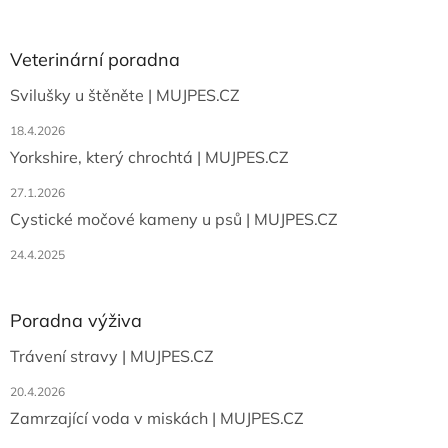
á
p
a
Veterinární poradna
t
Svilušky u štěněte | MUJPES.CZ
í
18.4.2026
Yorkshire, který chrochtá | MUJPES.CZ
27.1.2026
Cystické močové kameny u psů | MUJPES.CZ
24.4.2025
Poradna výživa
Trávení stravy | MUJPES.CZ
20.4.2026
Zamrzající voda v miskách | MUJPES.CZ