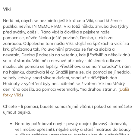
Viki
Nedá mi, abych se nezmínila ještě krátce o Viki, snad křížence
pudlíka, nevím. IN MEMORIAM. Viki totiž někdo, zhruba dva týdny
před svátky, oběsil. Ráno viděla člověka s pejskem naše
pomocnice, děvče školou ještě povinné, Denisa, u nich za
zahradou. Odpoledne tam našla Viki, stojící na špičkách a visící za
krk, přivázanou tak. Po uvolnění provazu se fenka složila a
nevstala, Denisa jí odnesla na veterinu, kde ji "oživili" a několik dnů
se o ní starala. Viki měla nervové příznaky - důsledek odkrvení
mozku, ale pomalu se lepšily. Přestěhovala se na "marodku" k nám
na hájenku, dostávala léky. Snažili jsme se, ale pomoci se jí nedalo,
selhaly ledviny, snad vlivem dušení, snad už z dřívějších dob.
Hodnoty z vyšetření byly neslučitelné se životem. Viki na štědrý
den ráno odešla, za pomoci veterinářky, "na druhou stranu". (
Další
fotky Viki
.)
Chcete - li pomoci, budete samozřejmě vítáni, i pokud se nemůžete
ujmout pejska.
Nero by potřeboval nový - pevný obojek (kovový stahovák,
vel. možno upřesnit), nějaké deky a starší matrace do boudy
a vůbec pořádnou zateplenou bytelnou boudu s předsíňkou,