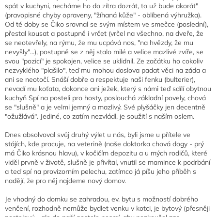
spát v kuchyni, necháme ho do zítra dozrát, to už bude akorát"
(pravopisné chyby opraveny, "žíhaná kůže" - oblíbená výhružka).
Od té doby se Čiko srovnal se svým místem ve smečce (poslední),
přestal kousat a postupně i vrčet (vrčel na všechno, na dveře, že
se neotevřely, na rýmu, že mu ucpává nos, "na hvězdy, že mu
nevyšly"...), postupně se z něj stalo milé a velice mazlivé zvíře, se
svou "pozicí" je spokojen, velice se uklidnil. Ze začátku ho cokoliv
nezvyklého "plašilo", teď mu mohou doslova padat věci na záda a
ani se neotočí. Snáší dobře a respektuje naši fenku (bulterier),
nevadí mu koťata, dokonce ani ježek, který s námi teď sdílí obytnou
kuchyň Spí na posteli pro hosty, poslouchá základní povely, chová
se "slušně" a je velmi jemný a mazlivý. Své plyšáčky jen decentně
"ožužlává". Jediné, co zatím nezvládl, je soužití s naším oslem.
Dnes absolvoval svůj druhý výlet u nás, byli jsme u přítele ve
stájích, kde pracuje, na veterině (naše doktorka chová dogy - prý
má Čiko krásnou hlavu), v kočičím depozitu a u mých rodičů, které
viděl prvně v životě, slušně je přivítal, vnutil se mamince k podrbání
a teď spí na provizorním pelechu, zatímco já píšu jeho příběh s
nadějí, že pro něj najdeme nový domov.
Je vhodný do domku se zahradou, ev. bytu s možností dobrého
venčení, rozhodně nemůže bydlet venku v kotci, je bytový (přesněji