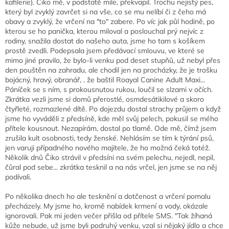
kafilerie). Čiko mě, v podstatě mile, překvapil. Trochu nejistý pes,
který byl zvyklý zavrčet si na vše, co se mu nelíbí či z čeho má
obavy a zvyklý, že vrčení na "to" zabere. Po víc jak půl hodině, po
kterou se ho panička, kterou miloval a poslouchal prý nejvíc z
rodiny, snažila dostat do našeho auta, jsme ho tam s košíkem
prostě zvedli. Podepsala jsem předávací smlouvu, ve které se
mimo jiné pravilo, že bylo-li venku pod deset stupňů, už nebyl přes
den pouštěn na zahradu, ale chodil jen na procházky, že je trošku
bojácný, hravý, obranář, . že baštil Roayal Canine Adult Maxi...
Páníček se s ním, s prokousnutou rukou, loučil se slzami v očích.
Zkrátka vezli jsme si domů přerostlé, osmdesátikilové a skoro
čtyřleté, rozmazlené dítě. Po dojezdu dostal strachy průjem a když
jsme ho vyváděli z předsíně, kde měl svůj pelech, pokusil se mého
přítele kousnout. Nezapírám, dostal po tlamě. Ode mě, čímž jsem
zrušila kult osobnosti, tedy ženské. Nehlásím se tím k týrání psů,
jen varuji případného nového majitele, že ho možná čeká totéž.
Několik dnů Čiko strávil v předsíni na svém pelechu, nejedl, nepil,
čůral pod sebe... zkrátka tesknil a na nás vrčel, jen jsme se na něj
podívali.
Po několika dnech ho ale tesknění a dotčenost a vrčení pomalu
přecházely. My jsme ho, kromě nabídek krmení a vody, okázale
ignorovali. Pak mi jeden večer přišla od přítele SMS. "Tak žíhaná
kůže nebude, už jsme byli podruhý venku, vzal si nějaký jídlo a chce