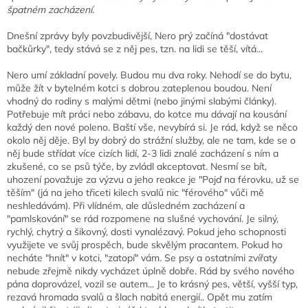
špatném zacházení.
Dnešní zprávy byly povzbudivější, Nero prý začíná "dostávat
bačkůrky", tedy stává se z něj pes, tzn. na lidi se těší, vítá...
Nero umí základní povely. Budou mu dva roky. Nehodí se do bytu,
může žít v bytelném kotci s dobrou zateplenou boudou. Není
vhodný do rodiny s malými dětmi (nebo jinými slabými články).
Potřebuje mít práci nebo zábavu, do kotce mu dávají na kousání
každý den nové poleno. Baští vše, nevybírá si. Je rád, když se něco
okolo něj děje. Byl by dobrý do strážní služby, ale ne tam, kde se o
něj bude střídat více cizích lidí, 2-3 lidi znalé zacházení s ním a
zkušené, co se psů týče, by zvládl akceptovat. Nesmí se bít,
uhození považuje za výzvu a jeho reakce je "Pojď na férovku, už se
těším" (já na jeho třiceti kilech svalů nic "férového" vůči mě
neshledávám). Při vlídném, ale důsledném zacházení a
"pamlskování" se rád rozpomene na slušné vychování. Je silný,
rychlý, chytrý a šikovný, dosti vynalézavý. Pokud jeho schopnosti
využijete ve svůj prospěch, bude skvělým pracantem. Pokud ho
necháte "hnít" v kotci, "zatopí" vám. Se psy a ostatními zvířaty
nebude zřejmě nikdy vycházet úplně dobře. Rád by svého nového
pána doprovázel, vozil se autem... Je to krásný pes, větší, vyšší typ,
rezavá hromada svalů a šlach nabitá energií.. Opět mu zatím