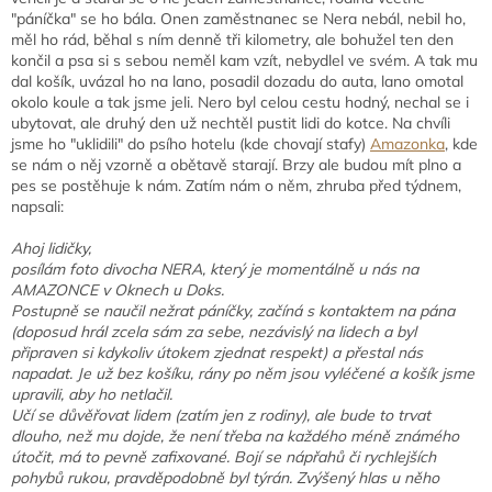
"páníčka" se ho bála. Onen zaměstnanec se Nera nebál, nebil ho,
měl ho rád, běhal s ním denně tři kilometry, ale bohužel ten den
končil a psa si s sebou neměl kam vzít, nebydlel ve svém. A tak mu
dal košík, uvázal ho na lano, posadil dozadu do auta, lano omotal
okolo koule a tak jsme jeli. Nero byl celou cestu hodný, nechal se i
ubytovat, ale druhý den už nechtěl pustit lidi do kotce. Na chvíli
jsme ho "uklidili" do psího hotelu (kde chovají stafy)
Amazonka
, kde
se nám o něj vzorně a obětavě starají. Brzy ale budou mít plno a
pes se postěhuje k nám. Zatím nám o něm, zhruba před týdnem,
napsali:
Ahoj lidičky,
posílám foto divocha NERA, který je momentálně u nás na
AMAZONCE v Oknech u Doks.
Postupně se naučil nežrat páníčky, začíná s kontaktem na pána
(doposud hrál zcela sám za sebe, nezávislý na lidech a byl
připraven si kdykoliv útokem zjednat respekt) a přestal nás
napadat. Je už bez košíku, rány po něm jsou vyléčené a košík jsme
upravili, aby ho netlačil.
Učí se důvěřovat lidem (zatím jen z rodiny), ale bude to trvat
dlouho, než mu dojde, že není třeba na každého méně známého
útočit, má to pevně zafixované. Bojí se nápřahů či rychlejších
pohybů rukou, pravděpodobně byl týrán. Zvýšený hlas u něho