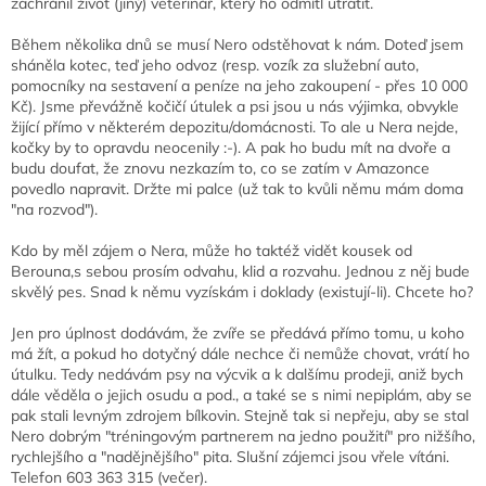
zachránil život (jiný) veterinář, který ho odmítl utratit.
Během několika dnů se musí Nero odstěhovat k nám. Doteď jsem
sháněla kotec, teď jeho odvoz (resp. vozík za služební auto,
pomocníky na sestavení a peníze na jeho zakoupení - přes 10 000
Kč). Jsme převážně kočičí útulek a psi jsou u nás výjimka, obvykle
žijící přímo v některém depozitu/domácnosti. To ale u Nera nejde,
kočky by to opravdu neocenily :-). A pak ho budu mít na dvoře a
budu doufat, že znovu nezkazím to, co se zatím v Amazonce
povedlo napravit. Držte mi palce (už tak to kvůli němu mám doma
"na rozvod").
Kdo by měl zájem o Nera, může ho taktéž vidět kousek od
Berouna,s sebou prosím odvahu, klid a rozvahu. Jednou z něj bude
skvělý pes. Snad k němu vyzískám i doklady (existují-li). Chcete ho?
Jen pro úplnost dodávám, že zvíře se předává přímo tomu, u koho
má žít, a pokud ho dotyčný dále nechce či nemůže chovat, vrátí ho
útulku. Tedy nedávám psy na výcvik a k dalšímu prodeji, aniž bych
dále věděla o jejich osudu a pod., a také se s nimi nepiplám, aby se
pak stali levným zdrojem bílkovin. Stejně tak si nepřeju, aby se stal
Nero dobrým "tréningovým partnerem na jedno použití" pro nižšího,
rychlejšího a "nadějnějšího" pita. Slušní zájemci jsou vřele vítáni.
Telefon 603 363 315 (večer).