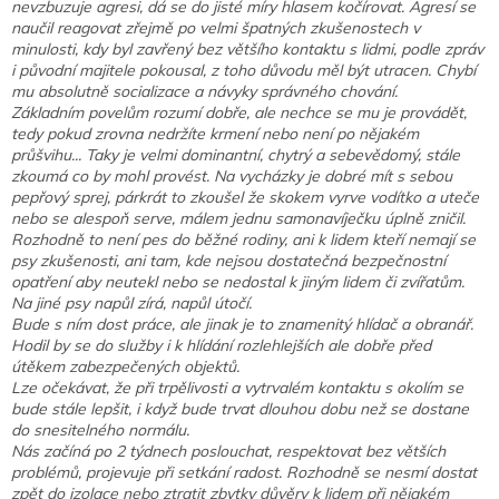
nevzbuzuje agresi, dá se do jisté míry hlasem kočírovat. Agresí se
naučil reagovat zřejmě po velmi špatných zkušenostech v
minulosti, kdy byl zavřený bez většího kontaktu s lidmi, podle zpráv
i původní majitele pokousal, z toho důvodu měl být utracen. Chybí
mu absolutně socializace a návyky správného chování.
Základním povelům rozumí dobře, ale nechce se mu je provádět,
tedy pokud zrovna nedržíte krmení nebo není po nějakém
průšvihu... Taky je velmi dominantní, chytrý a sebevědomý, stále
zkoumá co by mohl provést. Na vycházky je dobré mít s sebou
pepřový sprej, párkrát to zkoušel že skokem vyrve vodítko a uteče
nebo se alespoň serve, málem jednu samonavíječku úplně zničil.
Rozhodně to není pes do běžné rodiny, ani k lidem kteří nemají se
psy zkušenosti, ani tam, kde nejsou dostatečná bezpečnostní
opatření aby neutekl nebo se nedostal k jiným lidem či zvířatům.
Na jiné psy napůl zírá, napůl útočí.
Bude s ním dost práce, ale jinak je to znamenitý hlídač a obranář.
Hodil by se do služby i k hlídání rozlehlejších ale dobře před
útěkem zabezpečených objektů.
Lze očekávat, že při trpělivosti a vytrvalém kontaktu s okolím se
bude stále lepšit, i když bude trvat dlouhou dobu než se dostane
do snesitelného normálu.
Nás začíná po 2 týdnech poslouchat, respektovat bez větších
problémů, projevuje při setkání radost. Rozhodně se nesmí dostat
zpět do izolace nebo ztratit zbytky důvěry k lidem při nějakém