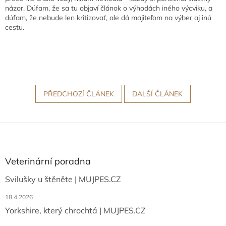
názor. Dúfam, že sa tu objaví článok o výhodách iného výcviku, a
dúfam, že nebude len kritizovať, ale dá majiteľom na výber aj inú
cestu.
PŘEDCHOZÍ ČLÁNEK
DALŠÍ ČLÁNEK
Z
á
p
a
Veterinární poradna
t
Svilušky u štěněte | MUJPES.CZ
í
18.4.2026
Yorkshire, který chrochtá | MUJPES.CZ