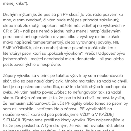
menej kriku“).
Druhým mýtom je, že pes sa pri PF skazí. Ja vás rada pozvem ku
mne, a som zvedavá, či vám bude môj pes pripadať zakríknutý,
alebo inak zľaknutý, napokon, môžete nás vidieť aj na výstavách v
ČR a SR - náš pes nemá o jednu nohu menej, netrpí duševnými
poruchami, ani agresivitou a v posudku z výstavy alebo skúšok
máva napísané: temperamentný, alebo vyrovnanej povahy. NIE
SME VÝNIMKA, ale na druhej strane poznám (našťastie len z
literatúry) psov, ktorí sa „pokazili výcvikom“. Prečo? Odpoveď býva
jednoznačná - majiteľ neodhadol mieru donútenia - bil psa, alebo
postupoval rýchlo a nesprávne.
Zápory výcviku sú v princípe takéto: výcvik by som neukončovala
skôr, ako sa pes naučí daný cvik. Mnoho majiteľov sa vzdá vo chvíli,
keď je na poslednom schodíku, a už len krôčik chýba k pochopeniu
cviku. Ak vám niekto povie: „vôbec to nefungovalo“ tak sa vzdal
skoro. Druhým záporom je to, že psa to istú chvíľu nebaví. Myslím,
že nemusím zdôrazňovať, že učiť PF agility alebo tanec so psom by
som asi nerobila - veď tam ide o zábavu. PF výcvik slúži na
naučenie vecí, ktoré od psa potrebujeme VŽDY a V KAŽDEJ
SITUÁCII. Týmto sme prešli na klady výcviku. Tým najcennejším je
to, že pes poslúcha. A tým druhým, že vás má rovnako rád, alebo
dokonca radšej ako predtým. A to nie preto, že by musel ;-))