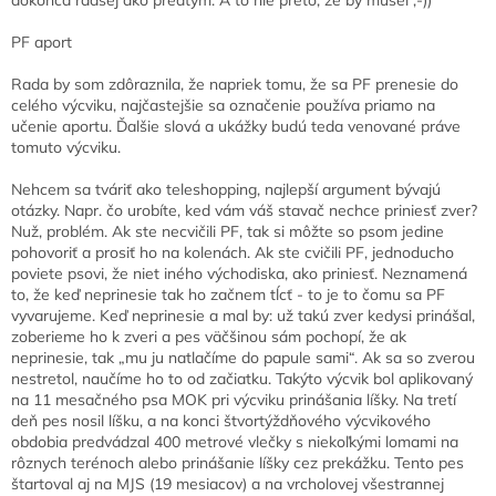
PF aport
Rada by som zdôraznila, že napriek tomu, že sa PF prenesie do
celého výcviku, najčastejšie sa označenie používa priamo na
učenie aportu. Ďalšie slová a ukážky budú teda venované práve
tomuto výcviku.
Nehcem sa tváriť ako teleshopping, najlepší argument bývajú
otázky. Napr. čo urobíte, ked vám váš stavač nechce priniesť zver?
Nuž, problém. Ak ste necvičili PF, tak si môžte so psom jedine
pohovoriť a prosiť ho na kolenách. Ak ste cvičili PF, jednoducho
poviete psovi, že niet iného východiska, ako priniesť. Neznamená
to, že keď neprinesie tak ho začnem tĺcť - to je to čomu sa PF
vyvarujeme. Keď neprinesie a mal by: už takú zver kedysi prinášal,
zoberieme ho k zveri a pes väčšinou sám pochopí, že ak
neprinesie, tak „mu ju natlačíme do papule sami“. Ak sa so zverou
nestretol, naučíme ho to od začiatku. Takýto výcvik bol aplikovaný
na 11 mesačného psa MOK pri výcviku prinášania líšky. Na tretí
deň pes nosil líšku, a na konci štvortýždňového výcvikového
obdobia predvádzal 400 metrové vlečky s niekoľkými lomami na
rôznych terénoch alebo prinášanie líšky cez prekážku. Tento pes
štartoval aj na MJS (19 mesiacov) a na vrcholovej všestrannej