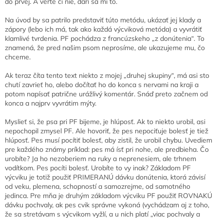
do prvej. A verte či nie, darí sa mi to.
Na úvod by sa patrilo predstaviť túto metódu, ukázať jej klady a
zápory (lebo ich má, tak ako každá výcviková metóda) a vyvrátiť
klamlivé tvrdenia. PF pochádza z francúzskeho „z donútenia“. To
znamená, že pred našim psom neprosíme, ale ukazujeme mu, čo
chceme.
Ak teraz číta tento text niekto z mojej „druhej skupiny“, má asi sto
chutí zavrieť ho, alebo dočítať ho do konca s nervami na kraji a
potom napísať patrične urážlivý komentár. Snáď preto začnem od
konca a najprv vyvrátim mýty.
Myslieť si, že psa pri PF bijeme, je hlúposť. Ak to niekto urobil, asi
nepochopil zmysel PF. Ale hovoriť, že pes nepociťuje bolesť je tiež
hlúposť. Pes musí pocítiť bolesť, aby zistil, že urobil chybu. Uvediem
pre každého známy príklad: pes má ísť pri nohe, ale predbieha. Čo
urobíte? Ja ho nezoberiem na ruky a neprenesiem, ale trhnem
vodítkom. Pes pocíti bolesť. Urobíte to vy inak? Základom PF
výcviku je totiž použiť PRIMERANÚ dávku donútenia, ktorá závisí
od veku, plemena, schopností a samozrejme, od samotného
jedinca. Pre mňa je druhým základom výcviku PF použiť ROVNAKÚ
dávku pochvaly, ak pes cvik správne vykoná (vychádzam aj z toho,
že sa stretávam s výcvikom vyžlí, a u nich platí „viac pochvaly a