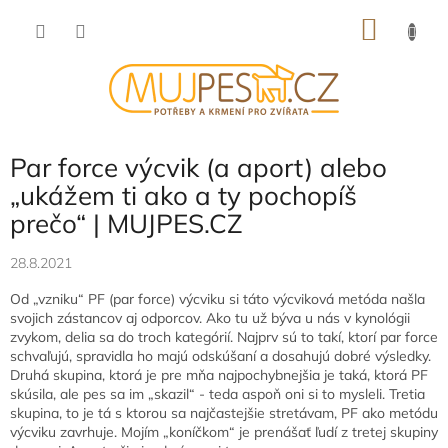
Přejít
NÁKU
na
obsah
KOŠÍK
Par force výcvik (a aport) alebo
„ukážem ti ako a ty pochopíš
prečo“ | MUJPES.CZ
28.8.2021
Od „vzniku“ PF (par force) výcviku si táto výcviková metóda našla
svojich zástancov aj odporcov. Ako tu už býva u nás v kynológii
zvykom, delia sa do troch kategórií. Najprv sú to takí, ktorí par force
schvaľujú, spravidla ho majú odskúšaní a dosahujú dobré výsledky.
Druhá skupina, ktorá je pre mňa najpochybnejšia je taká, ktorá PF
skúsila, ale pes sa im „skazil“ - teda aspoň oni si to mysleli. Tretia
skupina, to je tá s ktorou sa najčastejšie stretávam, PF ako metódu
výcviku zavrhuje. Mojím „koníčkom“ je prenášať ľudí z tretej skupiny