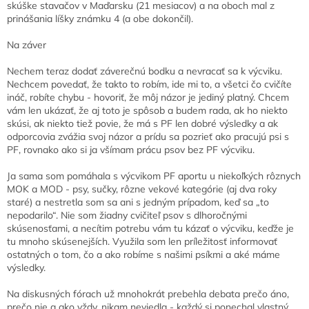
skúške stavačov v Maďarsku (21 mesiacov) a na oboch mal z
prinášania líšky známku 4 (a obe dokončil).
Na záver
Nechem teraz dodať záverečnú bodku a nevracať sa k výcviku.
Nechcem povedať, že takto to robím, ide mi to, a všetci čo cvičíte
ináč, robíte chybu - hovoriť, že môj názor je jediný platný. Chcem
vám len ukázať, že aj toto je spôsob a budem rada, ak ho niekto
skúsi, ak niekto tiež povie, že má s PF len dobré výsledky a ak
odporcovia zvážia svoj názor a prídu sa pozrieť ako pracujú psi s
PF, rovnako ako si ja všímam prácu psov bez PF výcviku.
Ja sama som pomáhala s výcvikom PF aportu u niekoľkých rôznych
MOK a MOD - psy, sučky, rôzne vekové kategórie (aj dva roky
staré) a nestretla som sa ani s jedným prípadom, keď sa „to
nepodarilo“. Nie som žiadny cvičiteľ psov s dlhoročnými
skúsenosťami, a necítim potrebu vám tu kázať o výcviku, keďže je
tu mnoho skúsenejších. Využila som len príležitosť informovať
ostatných o tom, čo a ako robíme s našimi psíkmi a aké máme
výsledky.
Na diskusných fórach už mnohokrát prebehla debata prečo áno,
prečo nie a ako vždy, nikam neviedla - každý si ponechal vlastný