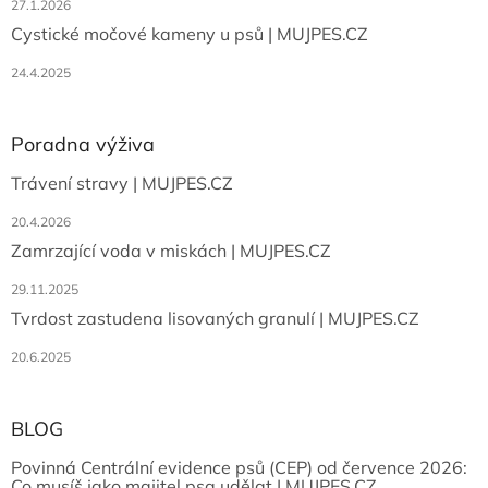
27.1.2026
Cystické močové kameny u psů | MUJPES.CZ
24.4.2025
Poradna výživa
Trávení stravy | MUJPES.CZ
20.4.2026
Zamrzající voda v miskách | MUJPES.CZ
29.11.2025
Tvrdost zastudena lisovaných granulí | MUJPES.CZ
20.6.2025
BLOG
Povinná Centrální evidence psů (CEP) od července 2026:
Co musíš jako majitel psa udělat | MUJPES.CZ