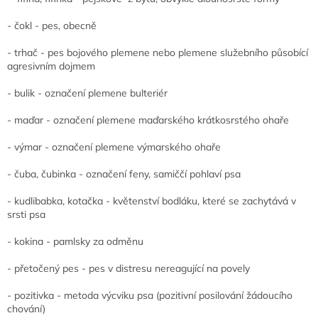
- čokl - pes, obecně
- trhač - pes bojového plemene nebo plemene služebního působící
agresivním dojmem
- bulik - označení plemene bulteriér
- maďar - označení plemene maďarského krátkosrstého ohaře
- výmar - označení plemene výmarského ohaře
- čuba, čubinka - označení feny, samiččí pohlaví psa
- kudlibabka, kotačka - květenství bodláku, které se zachytává v
srsti psa
- kokina - pamlsky za odměnu
- přetočený pes - pes v distresu nereagující na povely
- pozitivka - metoda výcviku psa (pozitivní posilování žádoucího
chování)