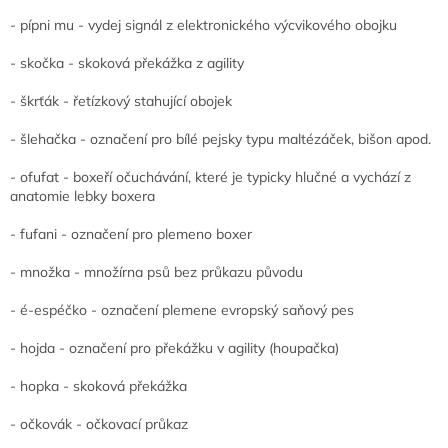
- pípni mu - vydej signál z elektronického výcvikového obojku
- skočka - skoková překážka z agility
- škrťák - řetízkový stahující obojek
- šlehačka - označení pro bílé pejsky typu maltézáček, bišon apod.
- ofufat - boxeří očuchávání, které je typicky hlučné a vychází z
anatomie lebky boxera
- fufani - označení pro plemeno boxer
- množka - množírna psů bez průkazu původu
- é-espéčko - označení plemene evropský saňový pes
- hojda - označení pro překážku v agility (houpačka)
- hopka - skoková překážka
- očkovák - očkovací průkaz