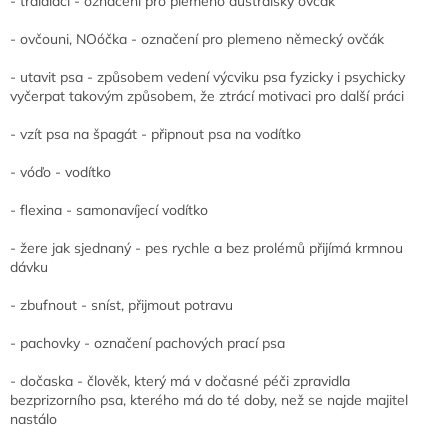
- tralaláci - označení pro plemeno australský ovčák
- ovčouni, NOóčka - označení pro plemeno německý ovčák
- utavit psa - způsobem vedení výcviku psa fyzicky i psychicky
vyčerpat takovým způsobem, že ztrácí motivaci pro další práci
- vzít psa na špagát - připnout psa na vodítko
- vóďo - vodítko
- flexina - samonavíjecí vodítko
- žere jak sjednaný - pes rychle a bez prolémů přijímá krmnou
dávku
- zbufnout - sníst, přijmout potravu
- pachovky - označení pachových prací psa
- dočaska - člověk, který má v dočasné péči zpravidla
bezprizorního psa, kterého má do té doby, než se najde majitel
nastálo