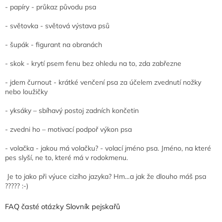
- papíry - průkaz původu psa
- světovka - světová výstava psů
- šupák - figurant na obranách
- skok - krytí psem fenu bez ohledu na to, zda zabřezne
- jdem čurnout - krátké venčení psa za účelem zvednutí nožky
nebo loužičky
- yksáky – sbíhavý postoj zadních končetin
- zvedni ho – motivací podpoř výkon psa
- volačka - jakou má volačku? - volací jméno psa. Jméno, na které
pes slyší, ne to, které má v rodokmenu.
Je to jako při výuce cizího jazyka? Hm…a jak že dlouho máš psa
????? :-)
FAQ časté otázky Slovník pejskařů