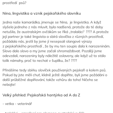
prostředí psů?
Nina, lingvistika a vznik pejskařského slovníku
Jedna naše kamarádka, jmenuje se Nina, je lingvistka. A když
slyšela jednoho z nás mluvit, byla nadšená, protože do té doby
netušila, že australským ovčákům se říká „tralaláci“ ???? A protože
její partner je také lingvista a sbírá slovíčka z různých prostředí,
požádala nás, jestli by jsme jí nesepsali slangové výrazy
z pejskařského prostředí , že by mu ten soupis dala k narozeninám.
Slovo dalo slovo a my jsme začali shromažďovat. Později jsme
odevzdali, narozeniny byly náležitě oslaveny, ale když už to stálo
tolik námahy, proč to nechat v šuplíku, že? ????
Přinášíme tedy sbírku slovíček používaných pejskaři a kolem psů.
Pokud by jste měli chuť, klidně ještě doplňte, byli jsme požádáni o
další průběžné doplňování, takže vzhůru do toho! Ničeho se
nebojte!
Velký přehled: Pejskařská hantýrka od A do Z
- vetka - veterinář