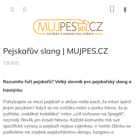
Přejít
NÁKU
na
obsah
KOŠÍK
Pejskařův slang | MUJPES.CZ
2.9.2021
Rozumíte řeči pejskařů? Velký slovník pro pejskařský slang a
hantýrku
Pohybujete se mezi pejskaři a občas máte pocit, že mluví úplně
jiným jazykem? Když se na cvičáku nebo v parku řekne, že je
potřeba „naklikat tralaláka“ nebo „vzít ovčouna na špagát“,
neznalý člověk jen kroutí hlavou. Každá komunita má své
specifické výrazy a pejskaři nejsou výjimkou. V tomto článku se
podíváme na zoubek pejskařskému slangu, žargonu a