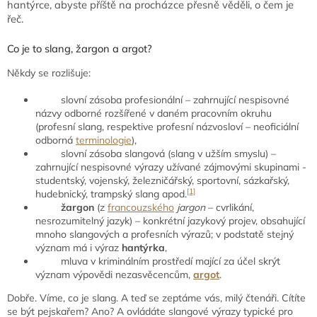
hantýrce, abyste příště na procházce přesně věděli, o čem je
řeč.
Co je to slang, žargon a argot?
Někdy se rozlišuje:
slovní zásoba profesionální – zahrnující nespisovné
názvy odborné rozšířené v daném pracovním okruhu
(profesní slang, respektive profesní názvosloví – neoficiální
odborná
terminologie
),
slovní zásoba slangová (slang v užším smyslu) –
zahrnující nespisovné výrazy užívané zájmovými skupinami -
studentský, vojenský, železničářský, sportovní, sázkařský,
[1]
hudebnický, trampský slang apod.
žargon
(z
francouzského
jargon
– cvrlikání,
nesrozumitelný jazyk) – konkrétní jazykový projev, obsahující
mnoho slangových a profesních výrazů; v podstatě stejný
význam má i výraz
hantýrka
,
mluva v kriminálním prostředí mající za účel skrýt
význam výpovědi nezasvěcencům,
argot
.
Dobře. Víme, co je slang. A teď se zeptáme vás, milý čtenáři. Cítíte
se být pejskařem? Ano? A ovládáte slangové výrazy typické pro