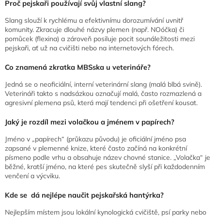
Proč pejskaři používají svůj vlastní slang?
Slang slouží k rychlému a efektivnímu dorozumívání uvnitř
komunity. Zkracuje dlouhé názvy plemen (např. NOóčka) či
pomůcek (flexina) a zároveň posiluje pocit sounáležitosti mezi
pejskaři, ať už na cvičišti nebo na internetových fórech.
Co znamená zkratka MBSska u veterináře?
Jedná se o neoficiální, interní veterinární slang (malá blbá svině).
Veterináři takto s nadsázkou označují malá, často rozmazlená a
agresivní plemena psů, která mají tendenci při ošetření kousat.
Jaký je rozdíl mezi volačkou a jménem v papírech?
Jméno v „papírech“ (průkazu původu) je oficiální jméno psa
zapsané v plemenné knize, které často začíná na konkrétní
písmeno podle vrhu a obsahuje název chovné stanice. „Volačka“ je
běžné, kratší jméno, na které pes skutečně slyší při každodenním
venčení a výcviku.
Kde se dá nejlépe naučit pejskařská hantýrka?
Nejlepším místem jsou lokální kynologická cvičiště, psí parky nebo