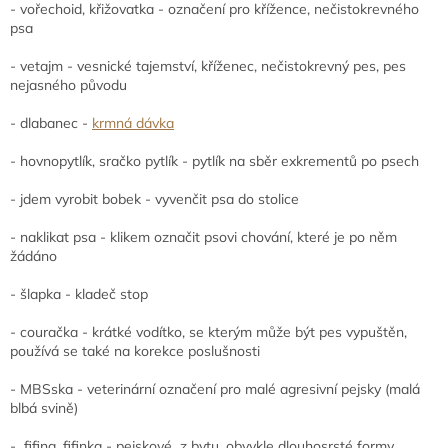
- vořechoid, křižovatka - označení pro křížence, nečistokrevného
psa
- vetajm - vesnické tajemství, kříženec, nečistokrevný pes, pes
nejasného původu
- dlabanec -
krmná dávka
- hovnopytlík, sračko pytlík - pytlík na sběr exkrementů po psech
- jdem vyrobit bobek - vyvenčit psa do stolice
- naklikat psa - klikem označit psovi chování, které je po něm
žádáno
- šlapka - kladeč stop
- couračka - krátké vodítko, se kterým může být pes vypuštěn,
používá se také na korekce poslušnosti
- MBSska - veterinární označení pro malé agresivní pejsky (malá
blbá svině)
- fifina, fifinka - pejskové z bytu, obvykle dlouhosrsté formy