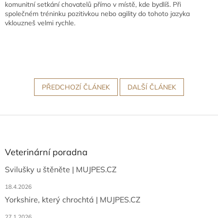
komunitní setkání chovatelů přímo v místě, kde bydlíš. Při
společném tréninku pozitivkou nebo agility do tohoto jazyka
vklouzneš velmi rychle.
PŘEDCHOZÍ ČLÁNEK
DALŠÍ ČLÁNEK
Z
á
p
a
Veterinární poradna
t
Svilušky u štěněte | MUJPES.CZ
í
18.4.2026
Yorkshire, který chrochtá | MUJPES.CZ
27.1.2026