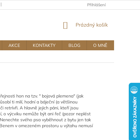
KAMENNÝ OBCHOD
OBCHODNÍ A REKLAMAČNÍ PODMÍNKY MUJ
Přihlášení
NÁKUPNÍ
Prázdný košík
KOŠÍK
AKCE
KONTAKTY
BLOG
O MNĚ
ejnosti hon na tzv. " bojová plemena" (jak
obí ti milí, hodní a báječní (a většinou
 retrívři. A hlavně jejich páni, kteří jsou
í, o výcviku nemůže být ani řeč (pozor neplést
ků. Nenechte svého psa vyběhnout z bytu jen tak
c Benem v omezeném prostoru u výtahu nemusí