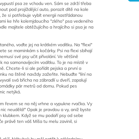
ypustí psa ze vchodu ven. Sám se zdrží třeba
t pod projíždějící auto, porazit dítě na kole
, že si potřebuje vybít energii nastřádanou
vami ke hře kolemjdoucího "zlého" psa vedeného
e majitele obtěžujícího a hrajícího si psa je na
taného, voďte jej na krátkém vodítku. Na "flexi"
te se maminkám s kočárky. Psi na flexi sbíhají
 nemusí své psy učit přivolání. Ve většině
k na samonavíjecím vodítku. To je na místě v
ě. Chcete-li si ale pořídit pejska a první a
lenku na štěně navždy zažeňte. Nebuďte "líní na
valí svá břicha na zábradlí u dveří, zapalují
romádky pár metrů od domu. Pokud pes
nic netýká.
ivým řevem se na něj vrhne a vypukne rvačka. Vy
 nic neudělá!" Opak je pravdou a vy, aniž byste
ím klubkem. Když se mu podaří psy od sebe
Že právě ten váš Míša tu melu zavinil, si
ě zlý". Náhubek by měl patřit k základnímu