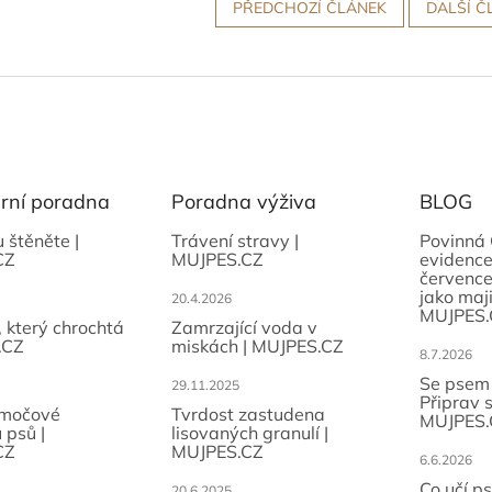
PŘEDCHOZÍ ČLÁNEK
DALŠÍ Č
ární poradna
Poradna výživa
BLOG
u štěněte |
Trávení stravy |
Povinná 
CZ
MUJPES.CZ
evidence
července
jako maji
20.4.2026
MUJPES.
, který chrochtá
Zamrzající voda v
.CZ
miskách | MUJPES.CZ
8.7.2026
Se psem
29.11.2025
Připrav 
 močové
Tvrdost zastudena
MUJPES.
 psů |
lisovaných granulí |
CZ
MUJPES.CZ
6.6.2026
Co učí p
20.6.2025