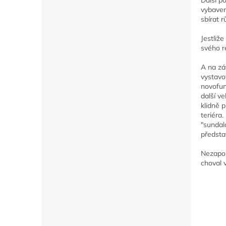
vybaven
sbírat 
Jestliž
svého r
A na zá
vystavo
novofun
další v
klidně 
teriéra
"sundal
předsta
Nezapom
choval v