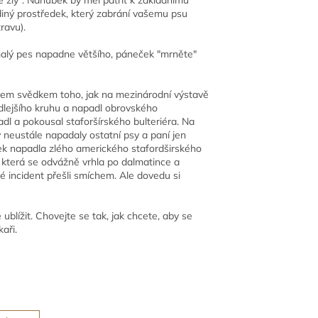
diný prostředek, který zabrání vašemu psu
ravu).
 malý pes napadne většího, páneček "mrněte"
 jsem svědkem toho, jak na mezinárodní výstavě
dlejšího kruhu a napadl obrovského
l a pokousal staforšírského bulteriéra. Na
 neustále napadaly ostatní psy a paní jen
tinek napadla zlého amerického stafordširského
, která se odvážně vrhla po dalmatince a
é incident přešli smíchem. Ale dovedu si
ublížit. Chovejte se tak, jak chcete, aby se
aři.