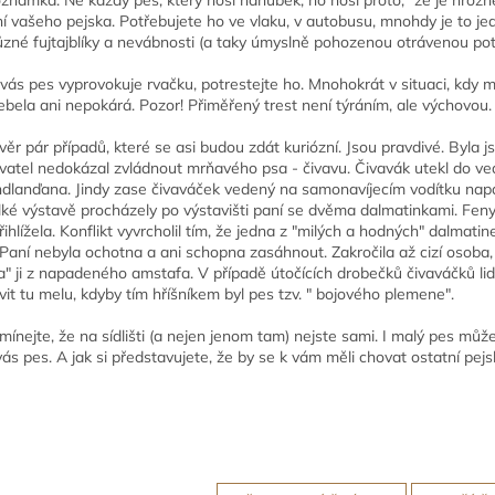
í vašeho pejska. Potřebujete ho ve vlaku, v autobusu, mnohdy je to je
různé fujtajblíky a nevábnosti (a taky úmyslně pohozenou otrávenou pot
e vás pes vyprovokuje rvačku, potrestejte ho. Mnohokrát v situaci, kdy
ebela ani nepokárá. Pozor! Přiměřený trest není týráním, ale výchovou.
věr pár případů, které se asi budou zdát kuriózní. Jsou pravdivé. Byla
vatel nedokázal zvládnout mrňavého psa - čivavu. Čivavák utekl do ve
dlanďana. Jindy zase čivaváček vedený na samonavíjecím vodítku napad
elké výstavě procházely po výstavišti paní se dvěma dalmatinkami. Feny
přihlížela. Konflikt vyvrcholil tím, že jedna z "milých a hodných" dalma
. Paní nebyla ochotna a ani schopna zasáhnout. Zakročila až cizí osoba
a" ji z napadeného amstafa. V případě útočících drobečků čivaváčků lid
vit tu melu, kdyby tím hříšníkem byl pes tzv. " bojového plemene".
ínejte, že na sídlišti (a nejen jenom tam) nejste sami. I malý pes může 
ás pes. A jak si představujete, že by se k vám měli chovat ostatní pejsk