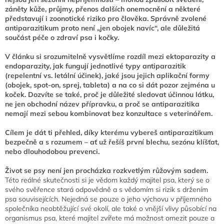
záněty kůže, průjmy, přenos dalších onemocnění a některé
představují i zoonotické riziko pro člověka. Správně zvolené
antiparazitikum proto není „jen obojek navíc“, ale důležitá
součást péče o zdraví psa i kočky.
V článku si srozumitelně vysvětlíme rozdíl mezi ektoparazity a
endoparazity, jak fungují jednotlivé typy antiparazitik
(repelentní vs. letální účinek), jaké jsou jejich aplikační formy
(obojek, spot-on, sprej, tableta) a na co si dát pozor zejména u
koček. Dozvíte se také, proč je důležité sledovat účinnou látku,
ne jen obchodní název přípravku, a proč se antiparazitika
nemají mezi sebou kombinovat bez konzultace s veterinářem.
Cílem je dát ti přehled, díky kterému vybereš antiparazitikum
bezpečně a s rozumem – ať už řešíš první blechu, sezónu klíšťat,
nebo dlouhodobou prevenci.
Život se psy není jen procházka rozkvetlým růžovým sadem.
Této reálné skutečnosti si je vědom každý majitel psa, který se o
svého svěřence stará odpovědně a s vědomím si rizik s držením
psa souvisejících. Nejedná se pouze o jeho výchovu v příjemného
společníka neobtěžující své okolí, ale také o vnější vlivy působící na
organismus psa, které majitel zvířete má možnost omezit pouze a