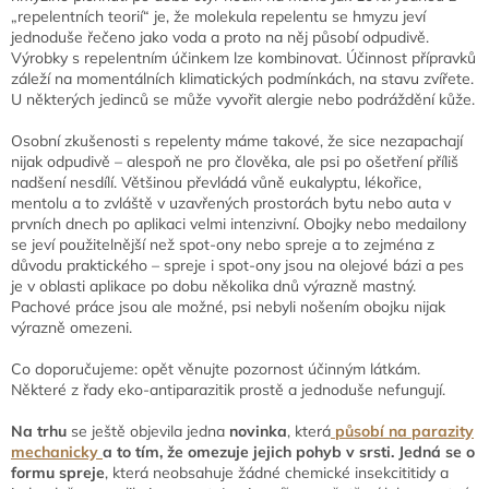
„repelentních teorií“ je, že molekula repelentu se hmyzu jeví
jednoduše řečeno jako voda a proto na něj působí odpudivě.
Výrobky s repelentním účinkem lze kombinovat. Účinnost přípravků
záleží na momentálních klimatických podmínkách, na stavu zvířete.
U některých jedinců se může vyvořit alergie nebo podráždění kůže.
Osobní zkušenosti s repelenty máme takové, že sice nezapachají
nijak odpudivě – alespoň ne pro člověka, ale psi po ošetření příliš
nadšení nesdílí. Většinou převládá vůně eukalyptu, lékořice,
mentolu a to zvláště v uzavřených prostorách bytu nebo auta v
prvních dnech po aplikaci velmi intenzivní. Obojky nebo medailony
se jeví použitelnější než spot-ony nebo spreje a to zejména z
důvodu praktického – spreje i spot-ony jsou na olejové bázi a pes
je v oblasti aplikace po dobu několika dnů výrazně mastný.
Pachové práce jsou ale možné, psi nebyli nošením obojku nijak
výrazně omezeni.
Co doporučujeme: opět věnujte pozornost účinným látkám.
Některé z řady eko-antiparazitik prostě a jednoduše nefungují.
Na trhu
se ještě objevila jedna
novinka
, která
působí na parazity
mechanicky
a to tím, že omezuje jejich pohyb v srsti.
Jedná se o
formu spreje
, která neobsahuje žádné chemické insekcititidy a