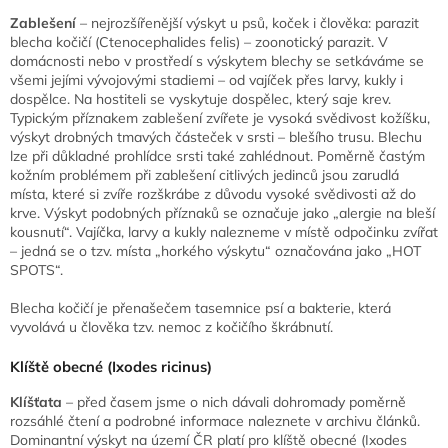
Zablešení
– nejrozšířenější výskyt u psů, koček i člověka: parazit
blecha kočičí (Ctenocephalides felis) – zoonotický parazit. V
domácnosti nebo v prostředí s výskytem blechy se setkáváme se
všemi jejími vývojovými stadiemi – od vajíček přes larvy, kukly i
dospělce. Na hostiteli se vyskytuje dospělec, který saje krev.
Typickým příznakem zablešení zvířete je vysoká svědivost kožíšku,
výskyt drobných tmavých částeček v srsti – blešího trusu. Blechu
lze při důkladné prohlídce srsti také zahlédnout. Poměrně častým
kožním problémem při zablešení citlivých jedinců jsou zarudlá
místa, které si zvíře rozškrábe z důvodu vysoké svědivosti až do
krve. Výskyt podobných příznaků se označuje jako „alergie na bleší
kousnutí“. Vajíčka, larvy a kukly nalezneme v místě odpočinku zvířat
– jedná se o tzv. místa „horkého výskytu“ označována jako „HOT
SPOTS“.
Blecha kočičí je přenašečem tasemnice psí a bakterie, která
vyvolává u člověka tzv. nemoc z kočičího škrábnutí.
Klíště obecné (Ixodes ricinus)
Klíšťata
– před časem jsme o nich dávali dohromady poměrně
rozsáhlé čtení a podrobné informace naleznete v archivu článků.
Dominantní výskyt na území ČR platí pro klíště obecné (Ixodes