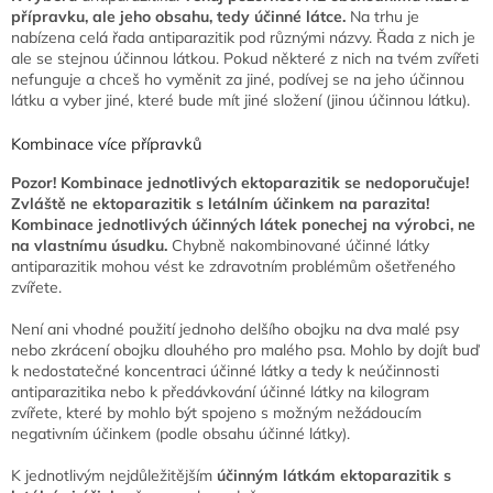
přípravku, ale jeho obsahu, tedy účinné látce.
Na trhu je
nabízena celá řada antiparazitik pod různými názvy. Řada z nich je
ale se stejnou účinnou látkou. Pokud některé z nich na tvém zvířeti
nefunguje a chceš ho vyměnit za jiné, podívej se na jeho účinnou
látku a vyber jiné, které bude mít jiné složení (jinou účinnou látku).
Kombinace více přípravků
Pozor! Kombinace jednotlivých ektoparazitik se nedoporučuje!
Zvláště ne ektoparazitik s letálním účinkem na parazita!
Kombinace jednotlivých účinných látek ponechej na výrobci, ne
na vlastnímu úsudku.
Chybně nakombinované účinné látky
antiparazitik mohou vést ke zdravotním problémům ošetřeného
zvířete.
Není ani vhodné použití jednoho delšího obojku na dva malé psy
nebo zkrácení obojku dlouhého pro malého psa. Mohlo by dojít buď
k nedostatečné koncentraci účinné látky a tedy k neúčinnosti
antiparazitika nebo k předávkování účinné látky na kilogram
zvířete, které by mohlo být spojeno s možným nežádoucím
negativním účinkem (podle obsahu účinné látky).
K jednotlivým nejdůležitějším
účinným látkám ektoparazitik s