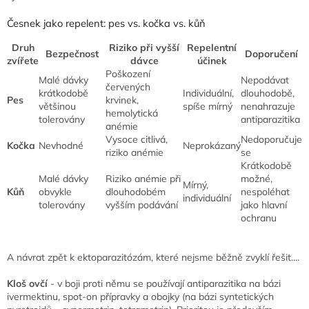
Česnek jako repelent: pes vs. kočka vs. kůň
Druh
Riziko při vyšší
Repelentní
Bezpečnost
Doporučení
zvířete
dávce
účinek
Poškození
Malé dávky
Nepodávat
červených
krátkodobě
Individuální,
dlouhodobě,
Pes
krvinek,
většinou
spíše mírný
nenahrazuje
hemolytická
tolerovány
antiparazitika
anémie
Vysoce citlivá,
Nedoporučuje
Kočka
Nevhodné
Neprokázaný
riziko anémie
se
Krátkodobě
Malé dávky
Riziko anémie při
možné,
Mírný,
Kůň
obvykle
dlouhodobém
nespoléhat
individuální
tolerovány
vyšším podávání
jako hlavní
ochranu
A návrat zpět k ektoparazitózám, které nejsme běžně zvyklí řešit....
Kloš ovčí
- v boji proti němu se používají antiparazitika na bázi
ivermektinu, spot-on přípravky a obojky (na bázi syntetických