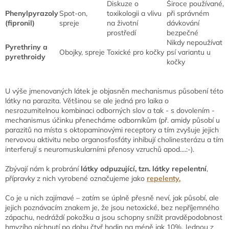
Diskuze o
Široce používané,
Phenylpyrazoly
Spot-on,
toxikologii a vlivu
při správném
(fipronil)
spreje
na životní
dávkování
prostředí
bezpečné
Nikdy nepoužívat
Pyrethriny a
Obojky, spreje
Toxické pro kočky
psí variantu u
pyrethroidy
kočky
U výše jmenovaných látek je objasněn mechanismus působení této
látky na parazita. Většinou se ale jedná pro laika o
nesrozumitelnou kombinaci odborných slov a tak - s dovolením -
mechanismus účinku přenecháme odborníkům (př. amidy působí u
parazitů na místa s oktopaminovými receptory a tím zvyšuje jejich
nervovou aktivitu nebo organosfosfáty inhibují cholinesterázu a tím
interferují s neuromuskularními přenosy vzruchů apod....:-).
Zbývají nám k probrání
látky odpuzující, tzn. látky repelentní
,
přípravky z nich vyrobené označujeme jako
repelenty.
Co je u nich zajímavé – zatím se úplně přesně neví, jak působí, ale
jejich poznávacím znakem je, že jsou netoxické, bez nepříjemného
zápachu, nedráždí pokožku a jsou schopny snížit pravděpodobnost
hmyzího píchnutí po dobu čtyř hodin na méně jak 10%. Jednou z