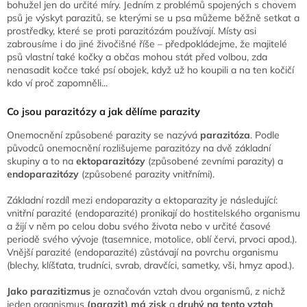
bohužel jen do určité míry. Jedním z problémů spojených s chovem
psů je výskyt parazitů, se kterými se u psa můžeme běžně setkat a
prostředky, které se proti parazitózám používají. Místy asi
zabrousíme i do jiné živočišné říše – předpokládejme, že majitelé
psů vlastní také kočky a občas mohou stát před volbou, zda
nenasadit kočce také psí obojek, když už ho koupili a na ten kočičí
kdo ví proč zapomněli...
Co jsou parazitózy a jak dělíme parazity
Onemocnění způsobené parazity se nazývá
parazitóza
. Podle
původců onemocnění rozlišujeme parazitózy na dvě základní
skupiny a to na
ektoparazitózy
(způsobené zevními parazity) a
endoparazitózy
(způsobené parazity vnitřními).
Základní rozdíl mezi endoparazity a ektoparazity je následující:
vnitřní parazité (endoparazité) pronikají do hostitelského organismu
a žijí v něm po celou dobu svého života nebo v určité časové
periodě svého vývoje (tasemnice, motolice, oblí červi, prvoci apod.).
Vnější parazité (endoparazité) zůstávají na povrchu organismu
(blechy, klíšťata, trudníci, svrab, dravčíci, sametky, vši, hmyz apod.).
Jako parazitizmus
je označován vztah dvou organismů, z nichž
jeden organismus
(parazit) má zisk
a
druhý na tento vztah