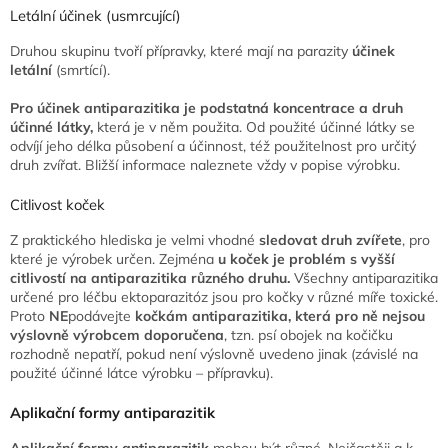
Letální účinek (usmrcující)
Druhou skupinu tvoří přípravky, které mají na parazity
účinek
letální
(smrtící).
Pro účinek antiparazitika je podstatná koncentrace a druh
účinné látky,
která je v něm použita. Od použité účinné látky se
odvíjí jeho délka působení a účinnost, též použitelnost pro určitý
druh zvířat. Bližší informace naleznete vždy v popise výrobku.
Citlivost koček
Z praktického hlediska je velmi vhodné
sledovat druh zvířete
, pro
které je výrobek určen. Zejména
u koček je problém s vyšší
citlivostí na antiparazitika různého druhu.
Všechny antiparazitika
určené pro léčbu ektoparazitóz jsou pro kočky v různé míře toxické.
Proto
NE
podávejte
kočkám antiparazitika, která pro ně nejsou
výslovně výrobcem doporučena
, tzn. psí obojek na kočičku
rozhodně nepatří, pokud není výslovně uvedeno jinak (závislé na
použité účinné látce výrobku – přípravku).
Aplikační formy antiparazitik
Aplikační formy antiparazitik
mohou být různé. Nejčastěji a k