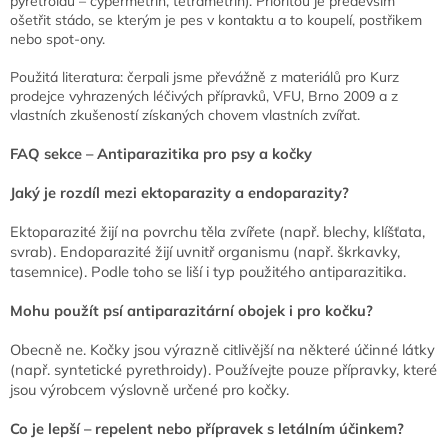
pyretroidů – cypermetrin, tetrametrin). Prioritou je především
ošetřit stádo, se kterým je pes v kontaktu a to koupelí, postřikem
nebo spot-ony.
Použitá literatura: čerpali jsme převážně z materiálů pro Kurz
prodejce vyhrazených léčivých přípravků, VFU, Brno 2009 a z
vlastních zkušeností získaných chovem vlastních zvířat.
FAQ sekce – Antiparazitika pro psy a kočky
Jaký je rozdíl mezi ektoparazity a endoparazity?
Ektoparazité žijí na povrchu těla zvířete (např. blechy, klíšťata,
svrab). Endoparazité žijí uvnitř organismu (např. škrkavky,
tasemnice). Podle toho se liší i typ použitého antiparazitika.
Mohu použít psí antiparazitární obojek i pro kočku?
Obecně ne. Kočky jsou výrazně citlivější na některé účinné látky
(např. syntetické pyrethroidy). Používejte pouze přípravky, které
jsou výrobcem výslovně určené pro kočky.
Co je lepší – repelent nebo přípravek s letálním účinkem?