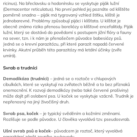
ricinus). Na břeclavsku a hodonínsku se vyskytuje piják lužní
(Dermacentor reticulatus). Na první pohled jej poznáte od klíštěte
poměrně snadno – piják má tygrovaný vzhled štítku, klíště je
jednobarevné. Problémy způsobují pijáci i klíšťata. U klíšťat je
obecně známo riziko přenosu boreliózy a klíšťové encefalitidy. Piják
lužní, který se dostává do povědomí s postupem jižní flóry a fauny
na sever, tzn. i k nám je přenašečem původce babesiózy psů.
Jedná se o krevní parazitózu, při které parazit napadá červené
krvinky. Akutní průběh této parazitózy má letální účinky (zvíře
umírá).
Svrab a trudníci
Demodikóza (trudníci)
– jedná se o roztoče v chlupových
cibulkách, které se vyskytují na zvířatech běžně a to bez příznaků
onemocnění. K rozvoji demodikózy (nebo také červené prašiviny)
může dojít při oslabení psa. U koček se vyskytuje vzácně. Trudník je
nepřenosný na jiný živočišný druh.
Svrab psa, koček
– je typický svěděním a kožními změnami.
Rozlišuje se podle původce. U člověka vyvolává tzv. pseudosvrab.
Ušní svrab psů a koček
– původcem je roztoč, který vyvolává
parazitární zánět zevního zvukovodu.