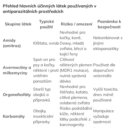
Přehled hlavních účinných látek používaných v
antiparazitálních prostředcích
Typické
Poznámka k
Skupina látek
Rizika / omezení
použití
bezpečnosti
Nevhodné pro
kočky, koně,
Nekombinovat s
Amidy
Klíšťata, svrab
čivavy, mladá
jinými
(amitraz)
zvířata, březí a
ektoparazitiky
kojící feny
Spot-on pro
Citlivost
psy a kočky,
některých plemen
Používat dle
Avermectiny a
některé i proti
(MDR1 mutace),
doporučení
milbemyciny
vnitřním
nutná správná
veterináře
parazitům
dávka
Nevhodné pro
Starší typ
Vyšší toxicita,
štěňata, koťata,
Organofosfáty
obojků a
dnes méně
citlivá plemena,
přípravků
používané
oslabená zvířata
Riziko podráždění
Obojky,
Manipulace
kůže, některé
Karbamáty
insekticidní
vyžaduje
látky podezřelé z
přípravky
opatrnost
karcinogenity