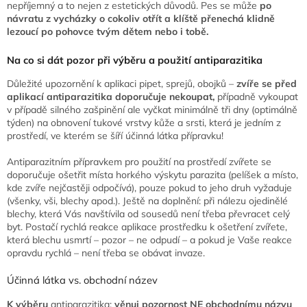
nepříjemný a to nejen z estetických důvodů. Pes se může
po
návratu z vycházky o cokoliv otřít a klíště přenechá klidně
lezoucí po pohovce tvým dětem nebo i tobě.
Na co si dát pozor při výběru a použití antiparazitika
Důležité upozornění k aplikaci pipet, sprejů, obojků
–
zvíře se před
aplikací antiparazitika doporučuje nekoupat,
případně vykoupat
v případě silného zašpinění ale vyčkat minimálně tři dny (optimálně
týden) na obnovení tukové vrstvy kůže a srsti, která je jedním z
prostředí, ve kterém se šíří účinná látka přípravku!
Antiparazitním přípravkem pro použití na prostředí zvířete se
doporučuje ošetřit místa horkého výskytu parazita (pelíšek a místo,
kde zvíře nejčastěji odpočívá), pouze pokud to jeho druh vyžaduje
(všenky, vši, blechy apod.). Ještě na doplnění: při nálezu ojedinělé
blechy, která Vás navštívila od sousedů není třeba převracet celý
byt. Postačí rychlá reakce aplikace prostředku k ošetření zvířete,
která blechu usmrtí – pozor – ne odpudí – a pokud je Vaše reakce
opravdu rychlá – není třeba se obávat invaze.
Účinná látka vs. obchodní název
K výběru
antiparazitika:
věnuj pozornost NE obchodnímu názvu