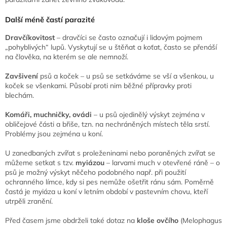
Další méně častí parazité
Dravčíkovitost
– dravčíci se často označují i lidovým pojmem
„pohyblivých“ lupů. Vyskytují se u štěňat a koťat, často se přenáší
na člověka, na kterém se ale nemnoží.
Zavšivení
psů a koček – u psů se setkáváme se vší a všenkou, u
koček se všenkami. Působí proti nim běžné přípravky proti
blechám.
Komáři, muchničky, ovádi
– u psů ojedinělý výskyt zejména v
obličejové části a břiše, tzn. na nechráněných místech těla srstí.
Problémy jsou zejména u koní.
U zanedbaných zvířat s proleženinami nebo poraněných zvířat se
můžeme setkat s tzv.
myiázou
– larvami much v otevřené ráně – o
psů je možný výskyt něčeho podobného např. při použití
ochranného límce, kdy si pes nemůže ošetřit ránu sám. Poměrně
častá je myiáza u koní v letním období v pastevním chovu, kteří
utrpěli zranění.
Před časem jsme obdrželi také dotaz na
kloše ovčího
(Melophagus