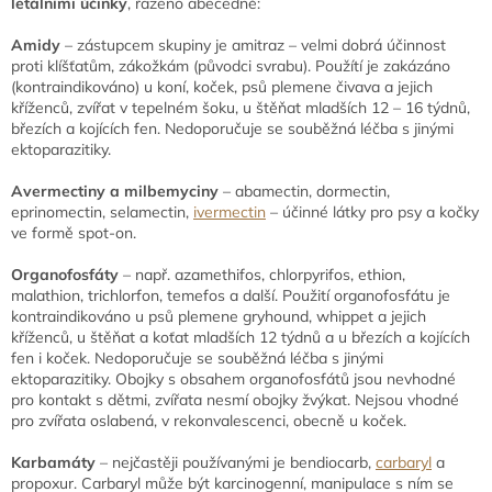
letálními účinky
, řazeno abecedně:
Amidy
– zástupcem skupiny je amitraz – velmi dobrá účinnost
proti klíšťatům, zákožkám (původci svrabu). Použítí je zakázáno
(kontraindikováno) u koní, koček, psů plemene čivava a jejich
kříženců, zvířat v tepelném šoku, u štěňat mladších 12 – 16 týdnů,
březích a kojících fen. Nedoporučuje se souběžná léčba s jinými
ektoparazitiky.
Avermectiny a milbemyciny
– abamectin, dormectin,
eprinomectin, selamectin,
ivermectin
– účinné látky pro psy a kočky
ve formě spot-on.
Organofosfáty
– např. azamethifos, chlorpyrifos, ethion,
malathion, trichlorfon, temefos a další. Použití organofosfátu je
kontraindikováno u psů plemene gryhound, whippet a jejich
kříženců, u štěňat a koťat mladších 12 týdnů a u březích a kojících
fen i koček. Nedoporučuje se souběžná léčba s jinými
ektoparazitiky. Obojky s obsahem organofosfátů jsou nevhodné
pro kontakt s dětmi, zvířata nesmí obojky žvýkat. Nejsou vhodné
pro zvířata oslabená, v rekonvalescenci, obecně u koček.
Karbamáty
– nejčastěji používanými je bendiocarb,
carbaryl
a
propoxur. Carbaryl může být karcinogenní, manipulace s ním se