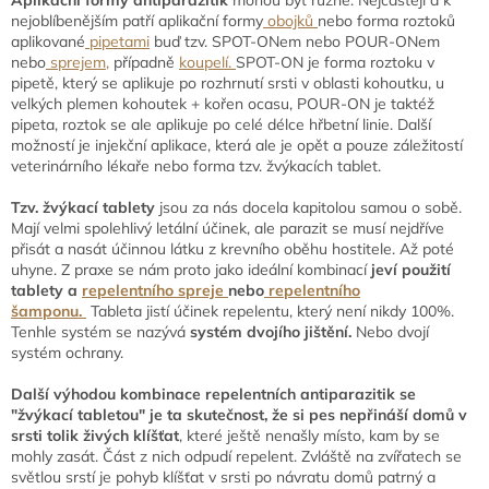
nejoblíbenějším patří aplikační formy
obojků
nebo forma roztoků
aplikované
pipetami
buď tzv. SPOT-ONem nebo POUR-ONem
nebo
sprejem,
případně
koupelí.
SPOT-ON je forma roztoku v
pipetě, který se aplikuje po rozhrnutí srsti v oblasti kohoutku, u
velkých plemen kohoutek + kořen ocasu, POUR-ON je taktéž
pipeta, roztok se ale aplikuje po celé délce hřbetní linie. Další
možností je injekční aplikace, která ale je opět a pouze záležitostí
veterinárního lékaře nebo forma tzv. žvýkacích tablet.
Tzv. žvýkací tablety
jsou za nás docela kapitolou samou o sobě.
Mají velmi spolehlivý letální účinek, ale parazit se musí nejdříve
přisát a nasát účinnou látku z krevního oběhu hostitele. Až poté
uhyne. Z praxe se nám proto jako ideální kombinací
jeví použití
tablety a
repelentního spreje
nebo
repelentního
šamponu.
Tableta jistí účinek repelentu, který není nikdy 100%.
Tenhle systém se nazývá
systém dvojího jištění.
Nebo dvojí
systém ochrany.
Další výhodou kombinace repelentních antiparazitik se
"žvýkací tabletou" je ta skutečnost, že si pes nepřináší domů v
srsti tolik živých klíšťat
, které ještě nenašly místo, kam by se
mohly zasát. Část z nich odpudí repelent. Zvláště na zvířatech se
světlou srstí je pohyb klíšťat v srsti po návratu domů patrný a