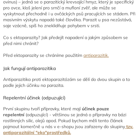
ovinus) – jedná se o parazitický krevsající hmyz, který je specifický
pro ovce, kloš jelení pro srnčí a mufloní zvěř, ale může se
vyskytnout přechodně i u ovčáckých psů pracujících se stádem. Při
masivním výskytu napadá také člověka. Parazit u psa nezůstává,
saje vzácně, spíš ho zneklidňuje pohybem v srsti.
Co s ektoparazity? Jak předejít napadení a jakým způsobem se
před nimi chránit?
Před ektoparazity se chráníme použitím
antiparazitik.
Jak fungují antiparazitika
Antiparazitika proti ektoparazitózám se dělí do dvou skupin a to
podle jejich účinku na parazita.
Repelentní účinek (odpuzující)
První skupinu tvoří přípravky, které mají
účinek pouze
repelentní
(odpuzující) - většinou se jedná o přípravky na bázi
rostlinných silic, olejů apod. Pokud bychom měli tento článek
pojmout komerčně u nás v e-shopu jsou zařazeny do skupiny
tzv.
antiparazitální "eko"prostředků.