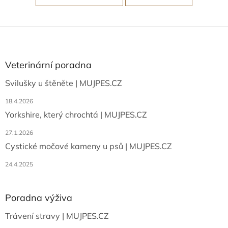
Z
á
p
a
Veterinární poradna
t
Svilušky u štěněte | MUJPES.CZ
í
18.4.2026
Yorkshire, který chrochtá | MUJPES.CZ
27.1.2026
Cystické močové kameny u psů | MUJPES.CZ
24.4.2025
Poradna výživa
Trávení stravy | MUJPES.CZ