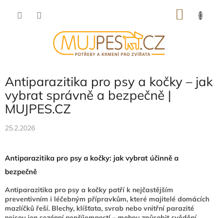
Přejít
NÁKU
na
obsah
KOŠÍK
Antiparazitika pro psy a kočky – jak
vybrat správně a bezpečně |
MUJPES.CZ
25.2.2026
Antiparazitika pro psy a kočky: jak vybrat účinně a
bezpečně
Antiparazitika pro psy a kočky patří k nejčastějším
preventivním i léčebným přípravkům, které majitelé domácích
mazlíčků řeší. Blechy, klíšťata, svrab nebo vnitřní parazité
nejsou jen sezónní nepříjemností – mohou způsobit svědění,