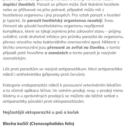
doplácí (hostitel)
. Parazit se přitom může živit tkáněmi hostitele
nebo se přiživovat na jeho potravě, případně může mít z
hostitelova organismu i jiný prospěch. Pro vztah parazit x hostitel
je typické, že
parazit hostitelský organismus nezabíjí
. Svou
činností ale působí hostitelskému organismu nepříjemné
komplikace, které se týkají zejména jeho zdravotní stavu – průjmy,
svědění, vznik druhotné infekce pro průniku parazita do organismu,
přenos virového nebo bakteriálního onemocnění apod. Některé z
těchto onemocnění jsou
přenosné ze zvířat na člověka
, v tomto
případě poté hovoříme
o zoonózách
a tento parazit je nazýván
zoonotickým.
Lék proti parazitům se nazývá antiparazitikum. Mezi antiparazitika
náleží i anthelmintika (přípravky proti červům).
Kategorie endoparazitóz náleží k posouzení veterinárním lékařům
a to včetně aplikace léčiva. Ve volném prodeji, resp. v prodeji mimo
lékárny a u oprávněných prodejců se můžete ale běžně setkat s
antiparazitiky působící proti ektoparazitózám.
Nejčastější ektoparazité u psů a koček
Blecha kočičí (Ctenocephalides felis)