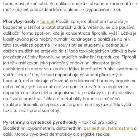
tomu musí přizpůsobit. Po aplikaci obojků s obsahem karbamátů se
může objevit podráždění kůže a alopecie (vypadávání srsti).
Phenylpyrazoly
–
fipronil
. Použítí spreje s obsahem fipronilu je
bezpečné u štěňat a koťat starších 2 dnů. Většinou se ale používá
aplikační forma spot-on, kde je koncentrace fipronilu vyšší. Látka je
klasifikována jako možný humální karcinogen a pohlíží se na ni v
této souvislosti opatrně (i v souvisloti se studiemi u potkanů). V
dalších studiích se projevila další řada toxikologických účinků a byly
prokázány účinky fipronilu ve studiích ovlivnění reprodukce. Fipronil
je též klasifikován jako podezřelý endokrinní disruptor (jako
endokrinní disruptor se označuje látka, která mění funkci systému s
vnitřní sekrecí tím, že buď napodobuje působení přirozených
hormonů, nebo blokuje přirozeně produkované hormony organismu
nebo mění jejich koncentrace v organismu zvířete s negativním
dopadem na stav celého organismu.) a je rizikový i z pohledu vlivu
na životní prostředí. Některé metabolity fipronilu (změněná
struktura firponilu po zpracování organismem) vykazují 10x vyšší
toxicitu než fipronil samotný.
Pyrethriny a syntetické pyrethroidy
– toxické pro kočky.
Bioallethrin, cypermethrin, deltamethrin,
permethrin
,
tetramethrin
a
další. Mohou vyvolávat dermatitidy a alergické reakce.