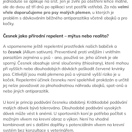
jednoduše se aplikuje na srst. Jen je zvíře po ošetření lehce matné,
ale do dvou až tří dnů po aplikaci srst postřik vstřebá. Za nás
velmi
vřele doporučujeme pro psy malých plemen
, u kterých je
problém s dávkováním běžného antiparazitika včetně obojků a pro
kočky.
Česnek jako přírodní repelent – mýtus nebo realita?
A vzpomeneme ještě repelentní prostředek našich babiček a
to
česnek
(Allium sativum). Preventivně proti vnějším i vnitřním
parazitům zejména u psů - ano, používá se. jeho účinek je ale
sporný. Česnek obsahuje sirné sloučeniny (thiosírany), které mohou
při vyšších nebo dlouhodobých dávkách poškodit červené krvinky
psa. Citlivější jsou malá plemena psů a výrazně vyšší riziko je u
koček. Repelentní účinek česneku není spolehlivě prokázán a určitě
jej nelze považovat za plnohodnotnou náhradu obojků, spot-onů a
nebo jiných antiparazitik.
U koní je princip podávání česneku obdobný. Krátkodobé podávání
malých dávek bývá tolerováno. Dlouhodobé podávání vysokých
dávek může vést k anémii. U sportovních koní je potřeba počítat s
možným vlivem na krevní obraz a výkon. Není ho vhodné
kombinovat ani s dalšími doplňky s potenciálním vlivem na krevní
systém bez konzultace s veterinářem.