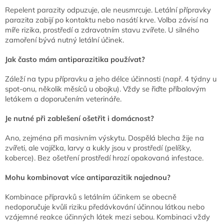
Repelent parazity odpuzuje, ale neusmrcuje. Letální přípravky
parazita zabijí po kontaktu nebo nasátí krve. Volba závisí na
míře rizika, prostředí a zdravotním stavu zvířete. U silného
zamoření bývá nutný letální účinek.
Jak často mám antiparazitika používat?
Záleží na typu přípravku a jeho délce účinnosti (např. 4 týdny u
spot-onu, několik měsíců u obojku). Vždy se řiďte příbalovým
letákem a doporučením veterináře.
Je nutné při zablešení ošetřit i domácnost?
Ano, zejména při masivním výskytu. Dospělá blecha žije na
zvířeti, ale vajíčka, larvy a kukly jsou v prostředí (pelíšky,
koberce). Bez ošetření prostředí hrozí opakovaná infestace.
Mohu kombinovat více antiparazitik najednou?
Kombinace přípravků s letálním účinkem se obecně
nedoporučuje kvůli riziku předávkování účinnou látkou nebo
vzájemné reakce účinných látek mezi sebou. Kombinaci vždy