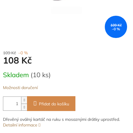
109 Kč
–0 %
109 Kč
–0 %
108 Kč
Měrná
Skladem
(10 ks)
cena:
Možnosti doručení
Přidat do košíku
Dřevěný oválný kartáč na ruku s mosaznými drátky uprostřed.
Detailní informace