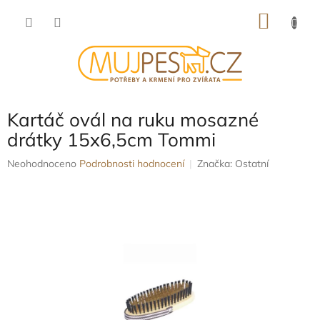
Přejít
NÁKU
na
obsah
KOŠÍK
Kartáč ovál na ruku mosazné
drátky 15x6,5cm Tommi
Průměrné
Neohodnoceno
Podrobnosti hodnocení
Značka:
Ostatní
hodnocení
produktu
je
0,0
z
5
hvězdiček.