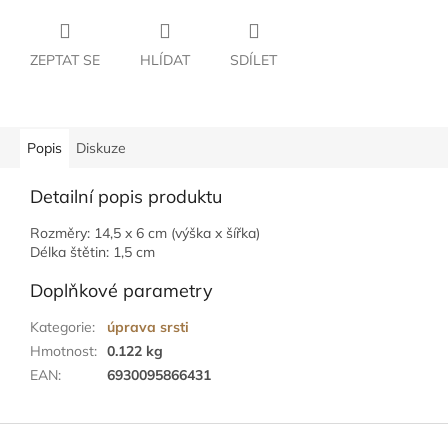
ZEPTAT SE
HLÍDAT
SDÍLET
Popis
Diskuze
Detailní popis produktu
Rozměry: 14,5 x 6 cm (výška x šířka)
Délka štětin: 1,5 cm
Doplňkové parametry
Kategorie
:
úprava srsti
Hmotnost
:
0.122 kg
EAN
:
6930095866431
Z