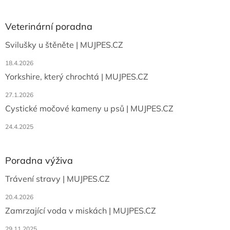
á
p
a
Veterinární poradna
t
Svilušky u štěněte | MUJPES.CZ
í
18.4.2026
Yorkshire, který chrochtá | MUJPES.CZ
27.1.2026
Cystické močové kameny u psů | MUJPES.CZ
24.4.2025
Poradna výživa
Trávení stravy | MUJPES.CZ
20.4.2026
Zamrzající voda v miskách | MUJPES.CZ
29.11.2025