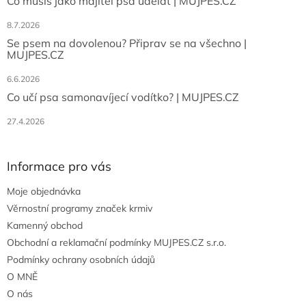
Co musíš jako majitel psa udělat | MUJPES.CZ
8.7.2026
Se psem na dovolenou? Připrav se na všechno |
MUJPES.CZ
6.6.2026
Co učí psa samonavíjecí vodítko? | MUJPES.CZ
27.4.2026
Informace pro vás
Moje objednávka
Věrnostní programy značek krmiv
Kamenný obchod
Obchodní a reklamační podmínky MUJPES.CZ s.r.o.
Podmínky ochrany osobních údajů
O MNĚ
O nás