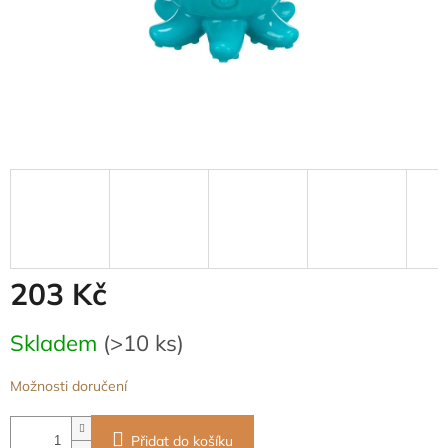
203 Kč
Měrná
Skladem
(>10 ks)
cena:
Možnosti doručení
Přidat do košíku