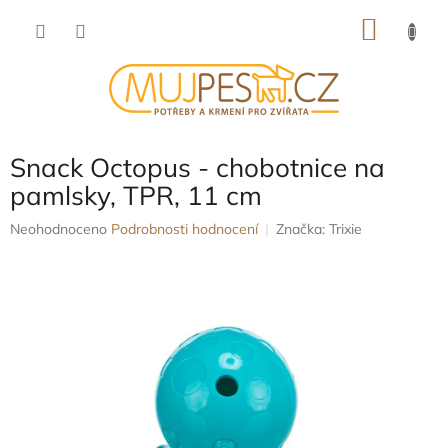
Přejít
NÁKU
na
obsah
KOŠÍK
Snack Octopus - chobotnice na
pamlsky, TPR, 11 cm
Průměrné
Neohodnoceno
Podrobnosti hodnocení
Značka:
Trixie
hodnocení
produktu
je
0,0
z
5
hvězdiček.