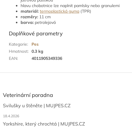
játrovou paštikou
hlavu chobotnice lze naplnit pamlsky nebo granulemi
materiál:
termoplastická guma
(TPR)
rozměry:
11 cm
barva:
petrolejová
Doplňkové parametry
Kategorie
:
Pes
Hmotnost
:
0.3 kg
EAN
:
4011905349336
Z
á
p
a
Veterinární poradna
t
Svilušky u štěněte | MUJPES.CZ
í
18.4.2026
Yorkshire, který chrochtá | MUJPES.CZ