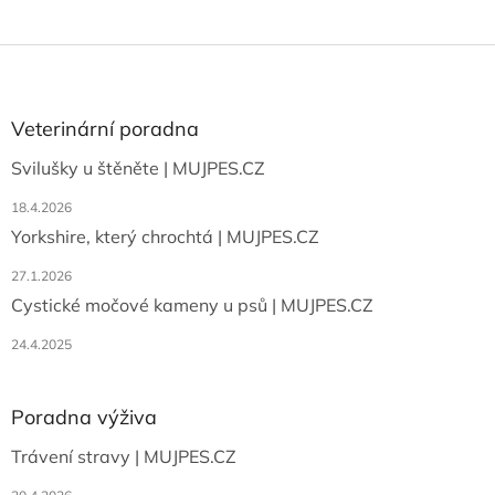
Z
á
p
a
Veterinární poradna
t
Svilušky u štěněte | MUJPES.CZ
í
18.4.2026
Yorkshire, který chrochtá | MUJPES.CZ
27.1.2026
Cystické močové kameny u psů | MUJPES.CZ
24.4.2025
Poradna výživa
Trávení stravy | MUJPES.CZ