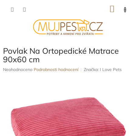
Přejít
NÁKU
na
obsah
KOŠÍK
Povlak Na Ortopedické Matrace
90x60 cm
Průměrné
Neohodnoceno
Podrobnosti hodnocení
Značka:
I Love Pets
hodnocení
produktu
je
0,0
z
5
hvězdiček.