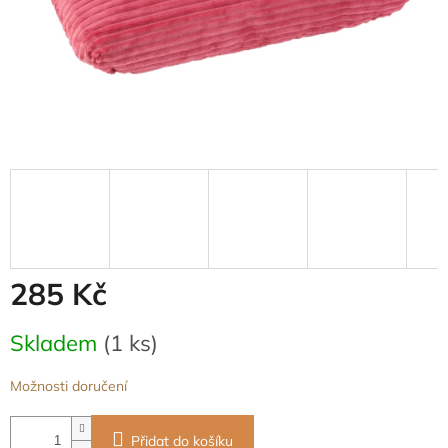
285 Kč
Měrná
Skladem
(1 ks)
cena:
Možnosti doručení
Přidat do košíku