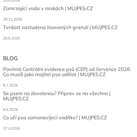
20.4.2026
Zamrzající voda v miskách | MUJPES.CZ
29.11.2025
Tvrdost zastudena lisovaných granulí | MUJPES.CZ
20.6.2025
BLOG
Povinná Centrální evidence psů (CEP) od července 2026:
Co musíš jako majitel psa udělat | MUJPES.CZ
8.7.2026
Se psem na dovolenou? Připrav se na všechno |
MUJPES.CZ
6.6.2026
Co učí psa samonavíjecí vodítko? | MUJPES.CZ
27.4.2026