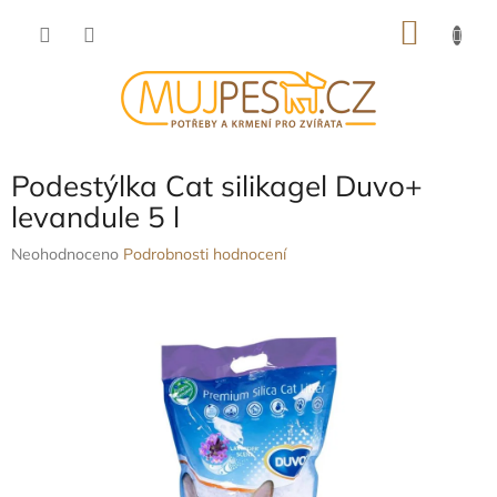
Přejít
NÁKU
na
obsah
KOŠÍK
Podestýlka Cat silikagel Duvo+
levandule 5 l
Průměrné
Neohodnoceno
Podrobnosti hodnocení
hodnocení
produktu
je
0,0
z
5
hvězdiček.