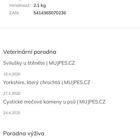
Hmotnost
:
2.1 kg
EAN
:
5414365070236
Z
á
p
a
Veterinární poradna
t
Svilušky u štěněte | MUJPES.CZ
í
18.4.2026
Yorkshire, který chrochtá | MUJPES.CZ
27.1.2026
Cystické močové kameny u psů | MUJPES.CZ
24.4.2025
Poradna výživa