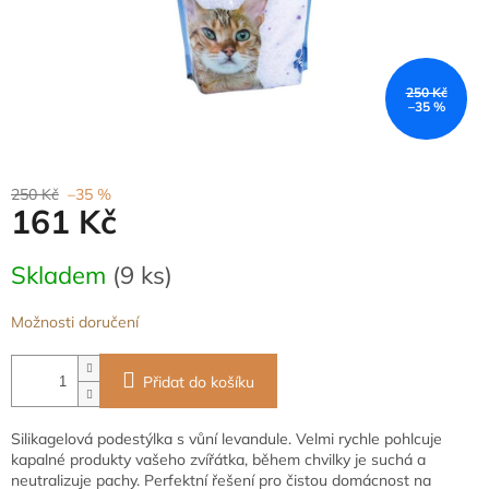
250 Kč
–35 %
250 Kč
–35 %
161 Kč
Měrná
Skladem
(9 ks)
cena:
Možnosti doručení
Přidat do košíku
Silikagelová podestýlka s vůní levandule. Velmi rychle pohlcuje
kapalné produkty vašeho zvířátka, během chvilky je suchá a
neutralizuje pachy. Perfektní řešení pro čistou domácnost na