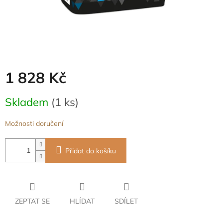
1 828 Kč
Měrná
Skladem
(1 ks)
cena:
Možnosti doručení
Přidat do košíku
ZEPTAT SE
HLÍDAT
SDÍLET