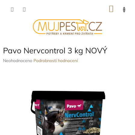
Přejít
NÁKU
na
obsah
KOŠÍK
Pavo Nervcontrol 3 kg NOVÝ
Průměrné
Neohodnoceno
Podrobnosti hodnocení
hodnocení
produktu
je
0,0
z
5
hvězdiček.