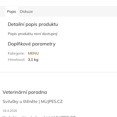
Popis
Diskuze
Detailní popis produktu
Popis produktu není dostupný
Doplňkové parametry
Kategorie
:
MENU
Hmotnost
:
3.1 kg
Z
á
p
a
Veterinární poradna
t
Svilušky u štěněte | MUJPES.CZ
í
18.4.2026