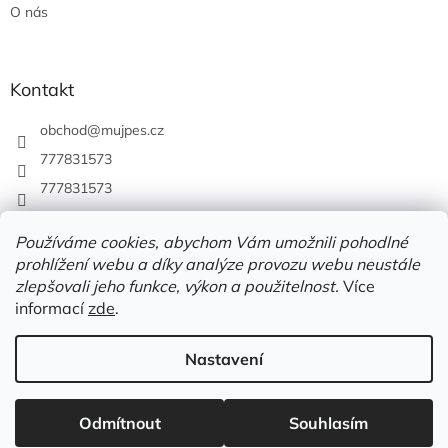
O nás
Kontakt
obchod
@
mujpes.cz
777831573
777831573
Používáme cookies, abychom Vám umožnili pohodlné
prohlížení webu a díky analýze provozu webu neustále
zlepšovali jeho funkce, výkon a použitelnost.
Více
informací
zde
.
Nastavení
Vytvořil Shoptet
Odmítnout
Souhlasím
Copyright 2026
MUJPES.CZ
. Všechna práva vyhrazena.