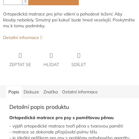
Ortopedická matrace pro jeho válení a pohodové ležení. Aby
klouby nebolely. Smutný psí kukuč bude hned veselejší. Poskytněte
mu k tomu podmínky.
Detailní informace
ZEPTAT SE
HLÍDAT
SDÍLET
Popis
Diskuze
Značka
Ostatní informace
Detailní popis produktu
Ortopedická matrace pro psy s paměťovou pěnou
- výplň ortopedické matrace tvoří pěna s tvarovou pamětí
- matrace se dokonale přizpůsobí psímu tělu
- je ideální pelíškem pro psy s problémy pohybového aparátu