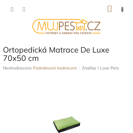
Přejít
NÁKU
na
obsah
KOŠÍK
Ortopedická Matrace De Luxe
70x50 cm
Průměrné
Neohodnoceno
Podrobnosti hodnocení
Značka:
I Love Pets
hodnocení
produktu
je
0,0
z
5
hvězdiček.