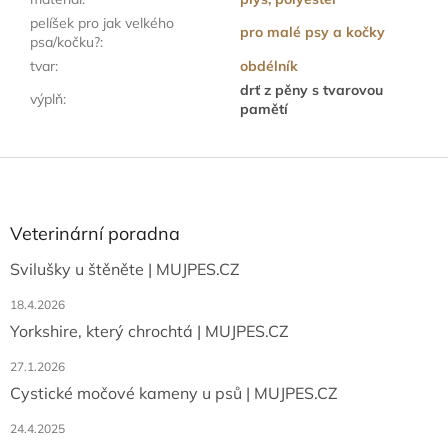
pelíšek pro jak velkého
pro malé psy a kočky
psa/kočku?
:
tvar
:
obdélník
drť z pěny s tvarovou
výplň
:
pamětí
Z
á
p
a
Veterinární poradna
t
Svilušky u štěněte | MUJPES.CZ
í
18.4.2026
Yorkshire, který chrochtá | MUJPES.CZ
27.1.2026
Cystické močové kameny u psů | MUJPES.CZ
24.4.2025