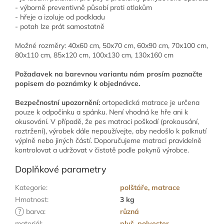
- výborně preventivně působí proti otlakům
- hřeje a izoluje od podkladu
- potah lze prát samostatně
Možné rozměry: 40x60 cm, 50x70 cm, 60x90 cm, 70x100 cm,
80x110 cm, 85x120 cm, 100x130 cm, 130x160 cm
Požadavek na barevnou variantu nám prosím poznačte
popisem do poznámky k objednávce.
Bezpečnostní upozornění:
ortopedická matrace je určena
pouze k odpočinku a spánku. Není vhodná ke hře ani k
okusování. V případě, že pes matraci poškodí (prokousání,
roztržení), výrobek dále nepoužívejte, aby nedošlo k polknutí
výplně nebo jiných částí. Doporučujeme matraci pravidelně
kontrolovat a udržovat v čistotě podle pokynů výrobce.
Doplňkové parametry
Kategorie
:
polštáře, matrace
Hmotnost
:
3 kg
?
barva
:
různá
materiál
:
plyš, polyester