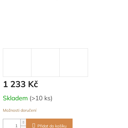
1 233 Kč
Měrná
Skladem
(>10 ks)
cena:
Možnosti doručení
Přidat do košíku