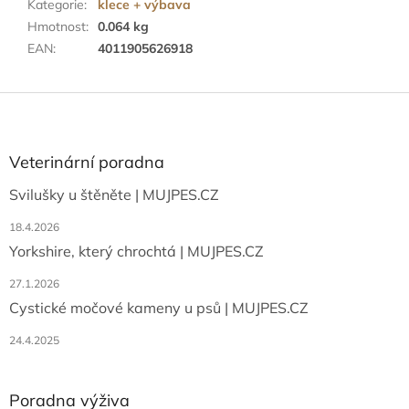
Kategorie
:
klece + výbava
Hmotnost
:
0.064 kg
EAN
:
4011905626918
Z
á
p
a
Veterinární poradna
t
Svilušky u štěněte | MUJPES.CZ
í
18.4.2026
Yorkshire, který chrochtá | MUJPES.CZ
27.1.2026
Cystické močové kameny u psů | MUJPES.CZ
24.4.2025
Poradna výživa