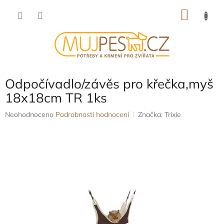
Přejít
NÁKU
na
obsah
KOŠÍK
Odpočívadlo/závěs pro křečka,myš
18x18cm TR 1ks
Průměrné
Neohodnoceno
Podrobnosti hodnocení
Značka:
Trixie
hodnocení
produktu
je
0,0
z
5
hvězdiček.