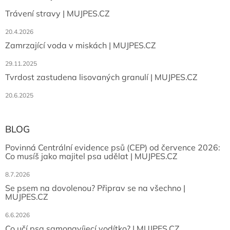
Trávení stravy | MUJPES.CZ
20.4.2026
Zamrzající voda v miskách | MUJPES.CZ
29.11.2025
Tvrdost zastudena lisovaných granulí | MUJPES.CZ
20.6.2025
BLOG
Povinná Centrální evidence psů (CEP) od července 2026:
Co musíš jako majitel psa udělat | MUJPES.CZ
8.7.2026
Se psem na dovolenou? Připrav se na všechno |
MUJPES.CZ
6.6.2026
Co učí psa samonavíjecí vodítko? | MUJPES.CZ