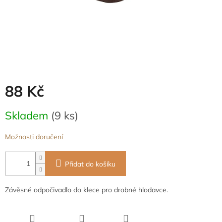
88 Kč
Měrná
Skladem
(9 ks)
cena:
Možnosti doručení
Přidat do košíku
Závěsné odpočivadlo do klece pro drobné hlodavce.