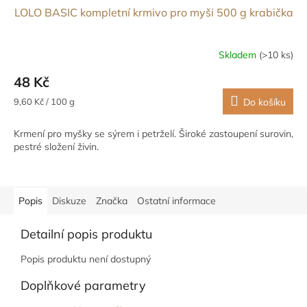
LOLO BASIC kompletní krmivo pro myši 500 g krabička
Skladem
(>10 ks)
48 Kč
Měrná
9,60 Kč / 100 g
Do košíku
cena:
Krmení pro myšky se sýrem i petrželí. Široké zastoupení surovin,
pestré složení živin.
Popis
Diskuze
Značka
Ostatní informace
Detailní popis produktu
Popis produktu není dostupný
Doplňkové parametry