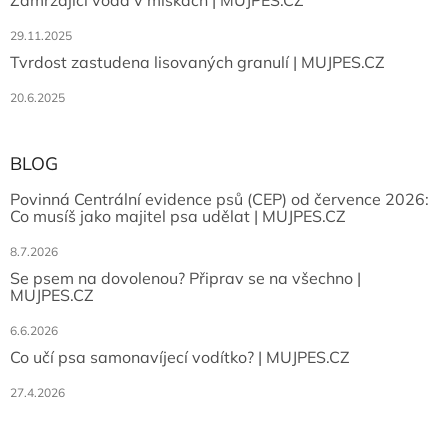
Zamrzající voda v miskách | MUJPES.CZ
29.11.2025
Tvrdost zastudena lisovaných granulí | MUJPES.CZ
20.6.2025
BLOG
Povinná Centrální evidence psů (CEP) od července 2026:
Co musíš jako majitel psa udělat | MUJPES.CZ
8.7.2026
Se psem na dovolenou? Připrav se na všechno |
MUJPES.CZ
6.6.2026
Co učí psa samonavíjecí vodítko? | MUJPES.CZ
27.4.2026