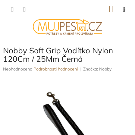
Přejít
NÁKU
na
obsah
KOŠÍK
Nobby Soft Grip Vodítko Nylon
120Cm / 25Mm Černá
Průměrné
Neohodnoceno
Podrobnosti hodnocení
Značka:
Nobby
hodnocení
produktu
je
0,0
z
5
hvězdiček.