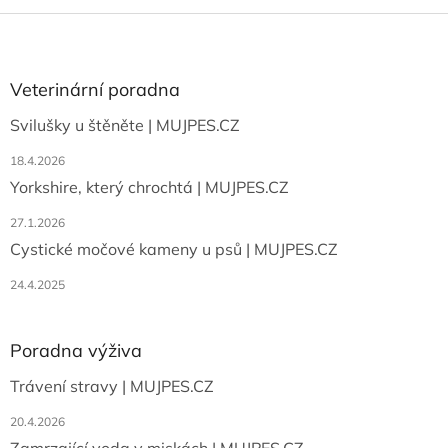
Z
á
p
a
Veterinární poradna
t
Svilušky u štěněte | MUJPES.CZ
í
18.4.2026
Yorkshire, který chrochtá | MUJPES.CZ
27.1.2026
Cystické močové kameny u psů | MUJPES.CZ
24.4.2025
Poradna výživa
Trávení stravy | MUJPES.CZ
20.4.2026