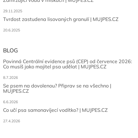
Zamrzající voda v miskách | MUJPES.CZ
29.11.2025
Tvrdost zastudena lisovaných granulí | MUJPES.CZ
20.6.2025
BLOG
Povinná Centrální evidence psů (CEP) od července 2026:
Co musíš jako majitel psa udělat | MUJPES.CZ
8.7.2026
Se psem na dovolenou? Připrav se na všechno |
MUJPES.CZ
6.6.2026
Co učí psa samonavíjecí vodítko? | MUJPES.CZ
27.4.2026