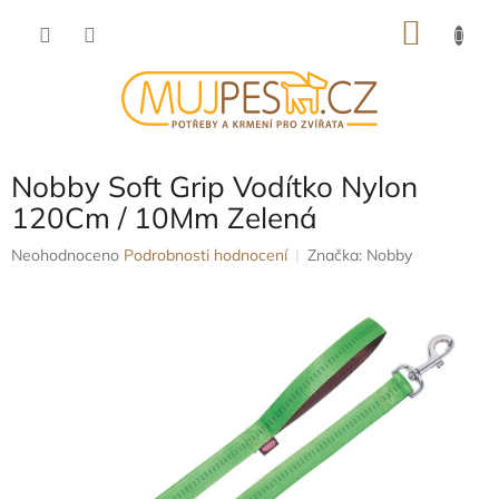
Přejít
NÁKU
na
obsah
KOŠÍK
Nobby Soft Grip Vodítko Nylon
120Cm / 10Mm Zelená
Průměrné
Neohodnoceno
Podrobnosti hodnocení
Značka:
Nobby
hodnocení
produktu
je
0,0
z
5
hvězdiček.