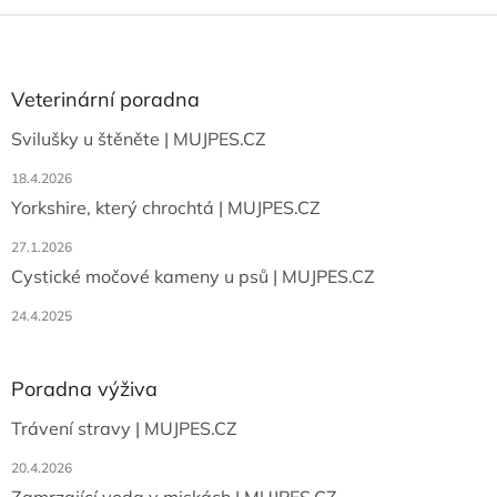
Z
á
p
a
Veterinární poradna
t
Svilušky u štěněte | MUJPES.CZ
í
18.4.2026
Yorkshire, který chrochtá | MUJPES.CZ
27.1.2026
Cystické močové kameny u psů | MUJPES.CZ
24.4.2025
Poradna výživa
Trávení stravy | MUJPES.CZ
20.4.2026