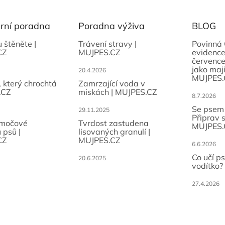
ární poradna
Poradna výživa
BLOG
u štěněte |
Trávení stravy |
Povinná 
CZ
MUJPES.CZ
evidence
července
jako maji
20.4.2026
MUJPES.
, který chrochtá
Zamrzající voda v
.CZ
miskách | MUJPES.CZ
8.7.2026
Se psem
29.11.2025
Připrav 
 močové
Tvrdost zastudena
MUJPES.
 psů |
lisovaných granulí |
CZ
MUJPES.CZ
6.6.2026
Co učí p
20.6.2025
vodítko?
27.4.2026