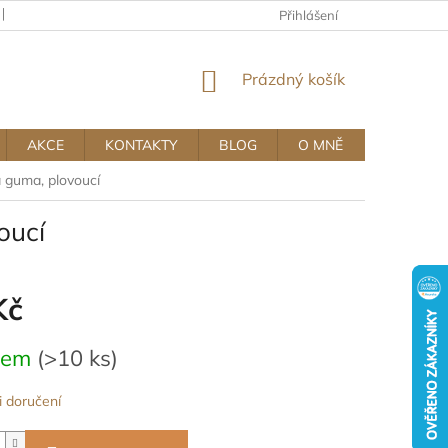
KAMENNÝ OBCHOD
OBCHODNÍ A REKLAMAČNÍ PODMÍNKY MUJ
Přihlášení
NÁKUPNÍ
Prázdný košík
KOŠÍK
AKCE
KONTAKTY
BLOG
O MNĚ
 guma, plovoucí
oucí
Kč
dem
(>10 ks)
 doručení