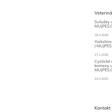
a
t
Veterin
í
Svilušky 
MUJPES.
18.4.2026
Yorkshire
| MUJPES
27.1.2026
Cystické
kameny u
MUJPES.
24.4.2025
Kontakt