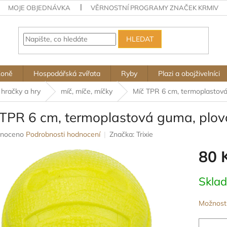
MOJE OBJEDNÁVKA
VĚRNOSTNÍ PROGRAMY ZNAČEK KRMIV
HLEDAT
Koně
Hospodářská zvířata
Ryby
Plazi a obojživelníci
hračky a hry
míč, míče, míčky
Míč TPR 6 cm, termoplastová
 TPR 6 cm, termoplastová guma, plov
né
noceno
Podrobnosti hodnocení
Značka:
Trixie
ení
80 
u
Měrná
Skla
cena:
ek.
Možnosti