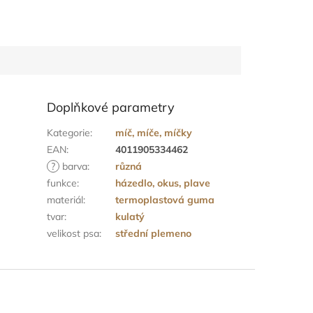
Doplňkové parametry
Kategorie
:
míč, míče, míčky
EAN
:
4011905334462
?
barva
:
různá
funkce
:
házedlo, okus, plave
materiál
:
termoplastová guma
tvar
:
kulatý
velikost psa
:
střední plemeno