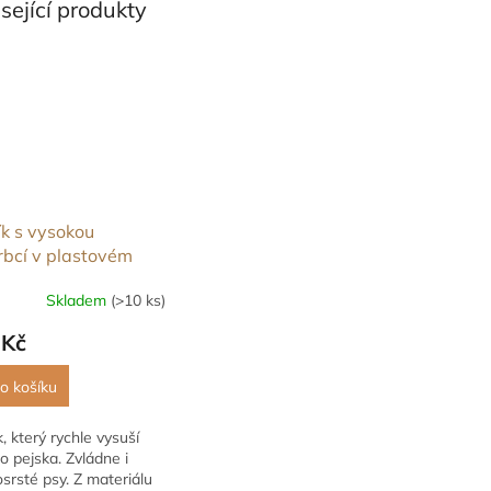
sející produkty
k s vysokou
rbcí v plastovém
u 66 x 43 cm šedá
Skladem
(>10 ks)
 Kč
o košíku
, který rychle vysuší
 pejska. Zvládne i
srsté psy. Z materiálu