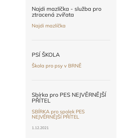
n
e
Najdi mazlíčka - služba pro
l
ztracená zvířata
Najdi mazlíčka
PSÍ ŠKOLA
Škola pro psy v BRNĚ
Sbírka pro PES NEJVĚRNĚJŠÍ
PŘÍTEL
SBÍRKA pro spolek PES
NEJVĚRNĚJŠÍ PŘÍTEL
1.12.2021