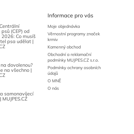
Informace pro vás
Centrální
Moje objednávka
 psů (CEP) od
Věrnostní programy značek
 2026: Co musíš
krmiv
tel psa udělat |
CZ
Kamenný obchod
Obchodní a reklamační
podmínky MUJPES.CZ s.r.o.
 na dovolenou?
Podmínky ochrany osobních
se na všechno |
údajů
CZ
O MNĚ
O nás
sa samonavíjecí
 | MUJPES.CZ