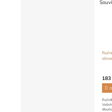
Souvi
Ruční
abso
obal
183
D
Ručník
Vašeho
dlouho