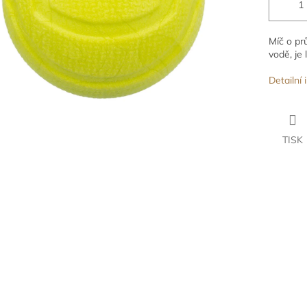
Míč o pr
vodě, je
Detailní
TISK