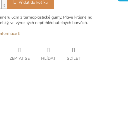
Přidat do košíku
ůměru 6cm z termoplastické gumy. Plave krásně na
 lehký, ve výrazných nepřehlédnutelných barvách.
 informace
ZEPTAT SE
HLÍDAT
SDÍLET