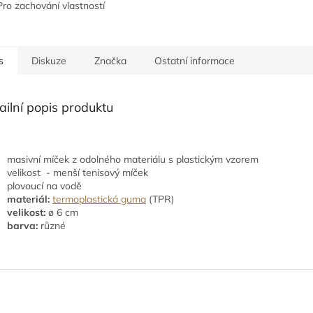
ro zachování vlastností
ečného materiálu PVA je
udržet při jeho
vání...
s
Diskuze
Značka
Ostatní informace
ailní popis produktu
masivní míček z odolného materiálu s plastickým vzorem
velikost - menší tenisový míček
plovoucí na vodě
materiál:
termoplastická guma
(TPR)
velikost:
ø 6 cm
barva:
různé