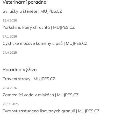
a
Veterinární poradna
t
Svilušky u štěněte | MUJPES.CZ
í
18.4.2026
Yorkshire, který chrochtá | MUJPES.CZ
27.1.2026
Cystické močové kameny u psů | MUJPES.CZ
24.4.2025
Poradna výživa
Trávení stravy | MUJPES.CZ
20.4.2026
Zamrzající voda v miskách | MUJPES.CZ
29.11.2025
Tvrdost zastudena lisovaných granulí | MUJPES.CZ