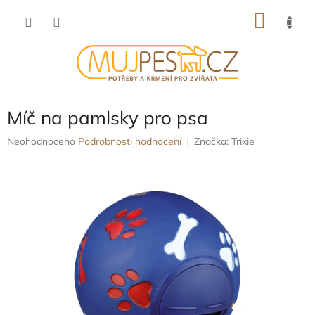
Přejít
NÁKU
na
obsah
KOŠÍK
Míč na pamlsky pro psa
Průměrné
Neohodnoceno
Podrobnosti hodnocení
Značka:
Trixie
hodnocení
produktu
je
0,0
z
5
hvězdiček.