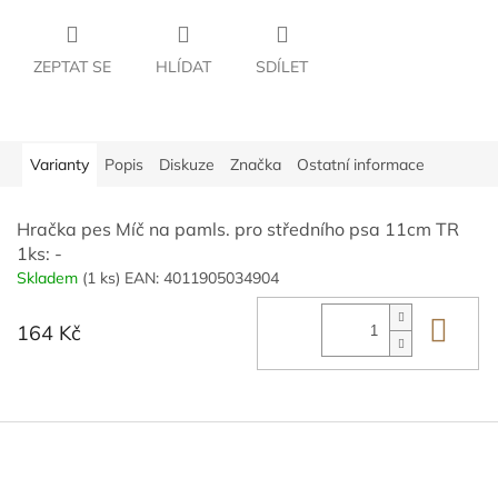
ZEPTAT SE
HLÍDAT
SDÍLET
Varianty
Popis
Diskuze
Značka
Ostatní informace
Hračka pes Míč na pamls. pro středního psa 11cm TR
1ks: -
Skladem
(1 ks)
EAN:
4011905034904
Do 
164 Kč
Z
á
p