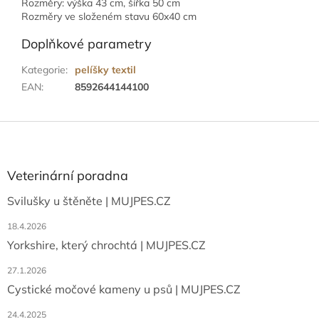
Rozměry: výška 43 cm, šířka 50 cm
Rozměry ve složeném stavu 60x40 cm
Doplňkové parametry
Kategorie
:
pelíšky textil
EAN
:
8592644144100
Z
á
p
a
Veterinární poradna
t
Svilušky u štěněte | MUJPES.CZ
í
18.4.2026
Yorkshire, který chrochtá | MUJPES.CZ
27.1.2026
Cystické močové kameny u psů | MUJPES.CZ
24.4.2025