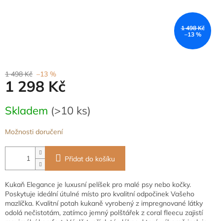
1 498 Kč
–13 %
1 498 Kč
–13 %
1 298 Kč
Měrná
Skladem
(>10 ks)
cena:
Možnosti doručení
Přidat do košíku
Kukaň Elegance je luxusní pelíšek pro malé psy nebo kočky.
Poskytuje ideální útulné místo pro kvalitní odpočinek Vašeho
mazlíčka. Kvalitní potah kukaně vyrobený z impregnované látky
odolá nečistotám, zatímco jemný polštářek z coral fleecu zajistí