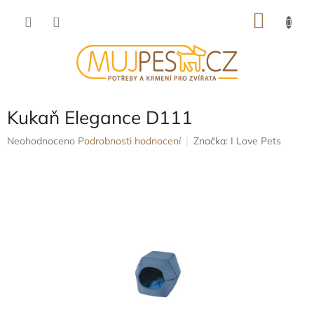
Přejít
NÁKU
na
obsah
KOŠÍK
Kukaň Elegance D111
Průměrné
Neohodnoceno
Podrobnosti hodnocení
Značka:
I Love Pets
hodnocení
produktu
je
0,0
z
5
hvězdiček.