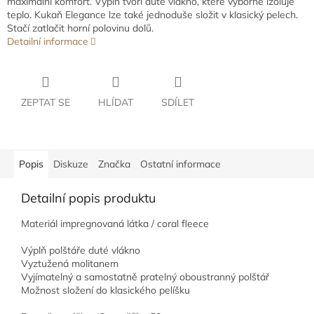
maximální komfort. Výplň tvoří duté vlákno, které výborně izoluje
teplo. Kukaň Elegance lze také jednoduše složit v klasický pelech.
Stačí zatlačit horní polovinu dolů.
Detailní informace
ZEPTAT SE
HLÍDAT
SDÍLET
Popis
Diskuze
Značka
Ostatní informace
Detailní popis produktu
Materiál impregnovaná látka / coral fleece
Výplň polštáře duté vlákno
Vyztužená molitanem
Vyjímatelný a samostatně pratelný oboustranný polštář
Možnost složení do klasického pelíšku