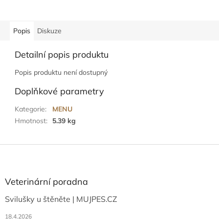
Popis
Diskuze
Detailní popis produktu
Popis produktu není dostupný
Doplňkové parametry
Kategorie
:
MENU
Hmotnost
:
5.39 kg
Z
á
p
a
Veterinární poradna
t
Svilušky u štěněte | MUJPES.CZ
í
18.4.2026