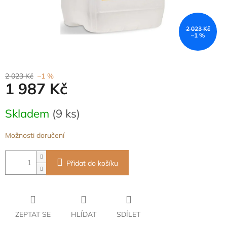
2 023 Kč
–1 %
2 023 Kč
–1 %
1 987 Kč
Měrná
Skladem
(9 ks)
cena:
Možnosti doručení
Přidat do košíku
ZEPTAT SE
HLÍDAT
SDÍLET