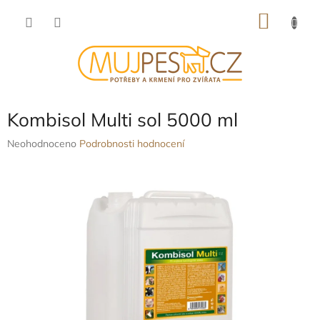
Přejít
NÁKU
na
obsah
KOŠÍK
Kombisol Multi sol 5000 ml
Průměrné
Neohodnoceno
Podrobnosti hodnocení
hodnocení
produktu
je
0,0
z
5
hvězdiček.