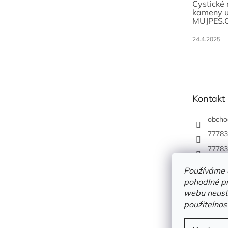
Cystické
kameny u
MUJPES.
24.4.2025
Kontakt
obcho
77783
77783
Používáme 
pohodlné pr
webu neustá
použitelnos