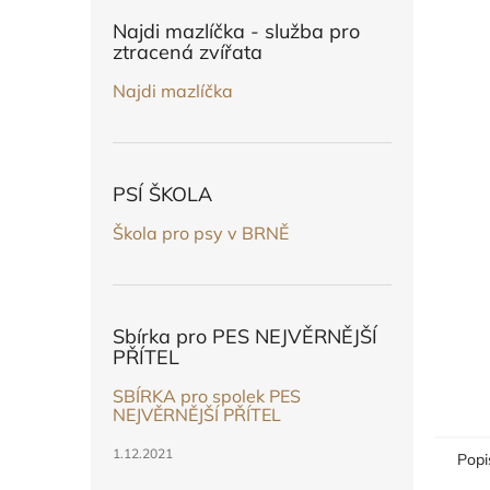
n
e
Najdi mazlíčka - služba pro
l
ztracená zvířata
Najdi mazlíčka
PSÍ ŠKOLA
Škola pro psy v BRNĚ
Sbírka pro PES NEJVĚRNĚJŠÍ
PŘÍTEL
SBÍRKA pro spolek PES
NEJVĚRNĚJŠÍ PŘÍTEL
1.12.2021
Popi