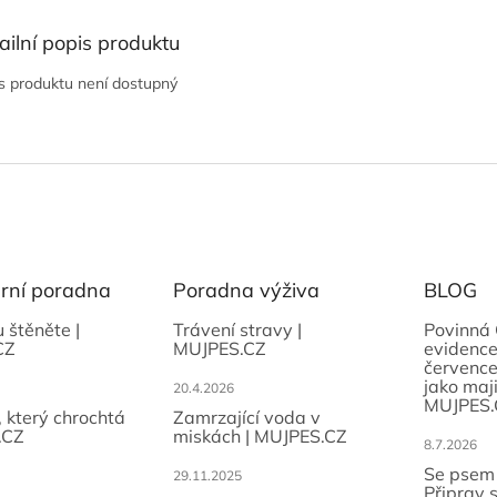
ailní popis produktu
s produktu není dostupný
ární poradna
Poradna výživa
BLOG
u štěněte |
Trávení stravy |
Povinná 
CZ
MUJPES.CZ
evidence
července
jako maji
20.4.2026
MUJPES.
, který chrochtá
Zamrzající voda v
.CZ
miskách | MUJPES.CZ
8.7.2026
Se psem
29.11.2025
Připrav 