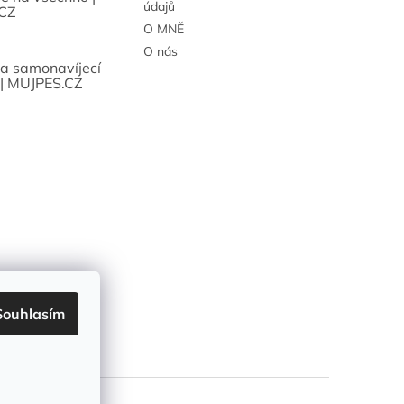
údajů
CZ
O MNĚ
O nás
sa samonavíjecí
 | MUJPES.CZ
Souhlasím