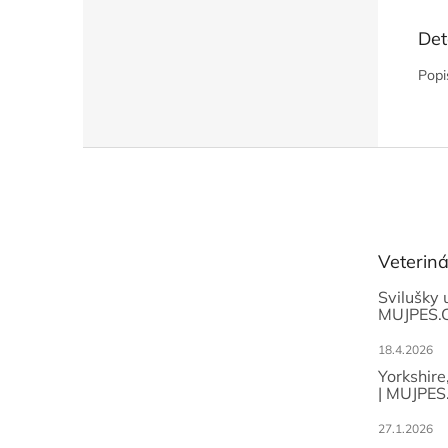
Det
Popi
Z
á
p
a
t
Veterin
í
Svilušky 
MUJPES.
18.4.2026
Yorkshire
| MUJPES
27.1.2026