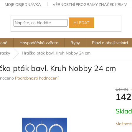
MOJE OBJEDNÁVKA
VĚRNOSTNÍ PROGRAMY ZNAČEK KRMIV
HLEDAT
Koně
Hospodářská zvířata
Ryby
Plazi a obojživelníci
racky
Hračka pták bavl. Kruh Nobby 24 cm
čka pták bavl. Kruh Nobby 24 cm
né
noceno
Podrobnosti hodnocení
ení
u
147 Kč
142
Měrná
Skla
cena:
ek.
Možnosti