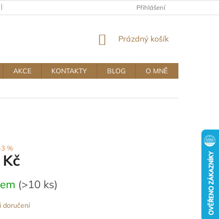
KAMENNÝ OBCHOD
OBCHODNÍ A REKLAMAČNÍ PODMÍNKY MUJ
Přihlášení
NÁKUPNÍ
Prázdný košík
KOŠÍK
AKCE
KONTAKTY
BLOG
O MNĚ
–3 %
 Kč
dem
(>10 ks)
 doručení