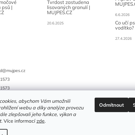
 močové
Tvrdost zastudena
MUJPES.
 psů |
lisovaných granulí |
CZ
MUJPES.CZ
6.6.2026
Co učí p
20.6.2025
vodítko?
27.4.2026
d
@
mujpes.cz
1573
1573
cookies, abychom Vám umožnili
Odmítnout
ohlížení webu a díky analýze provozu
le zlepšovali jeho funkce, výkon a
t.
Více informací
zde
.