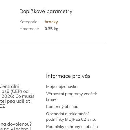
Doplňkové parametry
Kategorie
:
hracky
Hmotnost
:
0.35 kg
Informace pro vás
Centrální
Moje objednávka
 psů (CEP) od
Věrnostní programy značek
 2026: Co musíš
krmiv
tel psa udělat |
CZ
Kamenný obchod
Obchodní a reklamační
podmínky MUJPES.CZ s.r.o.
 na dovolenou?
Podmínky ochrany osobních
se na všechno |