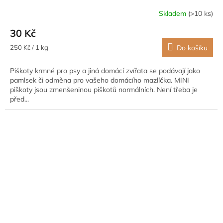
Skladem
(>10 ks)
30 Kč
Měrná
250 Kč / 1 kg
Do košíku
cena:
Piškoty krmné pro psy a jiná domácí zvířata se podávají jako
pamlsek či odměna pro vašeho domácího mazlíčka. MINI
piškoty jsou zmenšeninou piškotů normálních. Není třeba je
před...