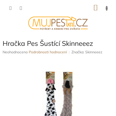
Přejít
NÁKU
na
obsah
KOŠÍK
Hračka Pes Šustící Skinneeez
Průměrné
Neohodnoceno
Podrobnosti hodnocení
Značka:
Skinneeez
hodnocení
produktu
je
0,0
z
5
hvězdiček.