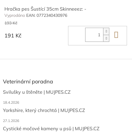
Hračka pes Šustící 35cm Skinneeez: -
Vyprodáno
EAN:
0772340430976
193 Kč
Do 
191 Kč
Z
á
p
a
Veterinární poradna
t
Svilušky u štěněte | MUJPES.CZ
í
18.4.2026
Yorkshire, který chrochtá | MUJPES.CZ
27.1.2026
Cystické močové kameny u psů | MUJPES.CZ