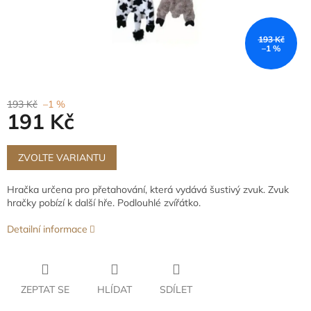
193 Kč
–1 %
193 Kč
–1 %
191 Kč
Měrná
cena:
ZVOLTE VARIANTU
Hračka určena pro přetahování, která vydává šustivý zvuk. Zvuk
hračky pobízí k další hře. Podlouhlé zvířátko.
Detailní informace
ZEPTAT SE
HLÍDAT
SDÍLET