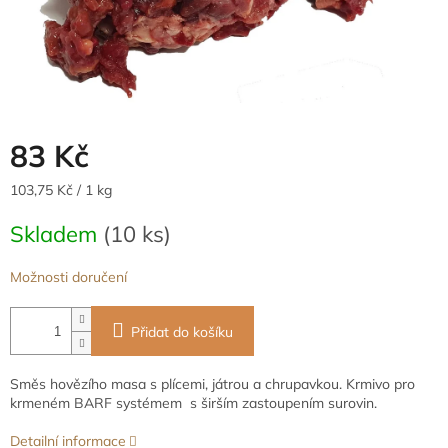
83 Kč
Měrná
103,75 Kč / 1 kg
cena:
Skladem
(10 ks)
Možnosti doručení
Přidat do košíku
Směs hovězího masa s plícemi, játrou a chrupavkou. Krmivo pro
krmeném BARF systémem s širším zastoupením surovin.
Detailní informace