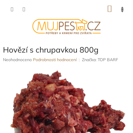
Přejít
NÁKU
na
obsah
KOŠÍK
Hovězí s chrupavkou 800g
Průměrné
Neohodnoceno
Podrobnosti hodnocení
Značka:
TOP BARF
hodnocení
produktu
je
0,0
z
5
hvězdiček.