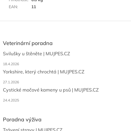
EAN
:
11
Z
á
p
a
Veterinární poradna
t
Svilušky u štěněte | MUJPES.CZ
í
18.4.2026
Yorkshire, který chrochtá | MUJPES.CZ
27.1.2026
Cystické močové kameny u psů | MUJPES.CZ
24.4.2025
Poradna výživa
Trávení stravy | MUJPES.CZ