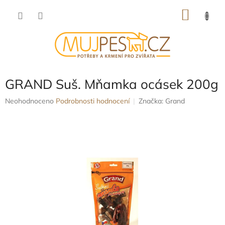
Přejít
NÁKU
na
obsah
KOŠÍK
GRAND Suš. Mňamka ocásek 200g
Průměrné
Neohodnoceno
Podrobnosti hodnocení
Značka:
Grand
hodnocení
produktu
je
0,0
z
5
hvězdiček.