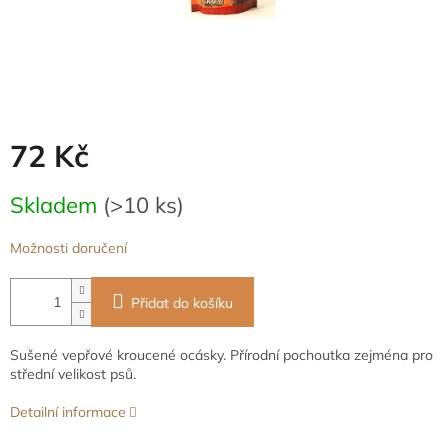
72 Kč
Měrná
Skladem
(>10 ks)
cena:
Možnosti doručení
Přidat do košíku
Sušené vepřové kroucené ocásky. Přírodní pochoutka zejména pro
střední velikost psů.
Detailní informace