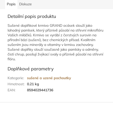
Popis
Diskuze
Detailní popis produktu
Sušené doplňkové krmivo GRAND ocásek slouží jako
lahodný pamlsek, který příznivě působí na střevní mikroflóru
Vašich miláčků. Krmivo se vyrábí z čerstvých surovin na
přírodní bázi (sušení), bez chemických přísad. Kvalitním
sušením jsou minerály a vitamíny v krmivu zachovány.
Sušené doplňky slouží současně jako pamlsky a odměny,
čistí chrup, posilují žvýkací svaly a příznivě působí na střevní
flóru.
Doplňkové parametry
Kategorie
:
sušené a uzené pochoutky
Hmotnost
:
0.21 kg
EAN
:
8594029441736
Z
á