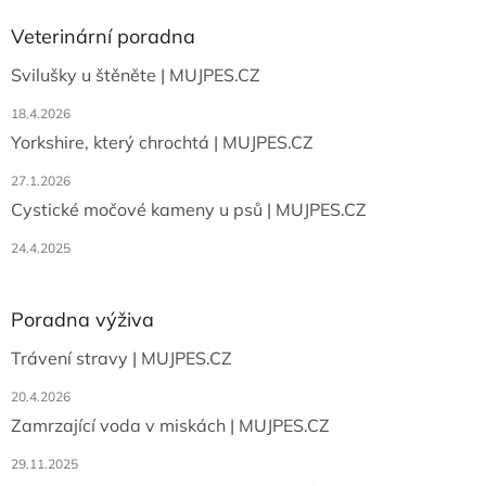
p
a
Veterinární poradna
t
Svilušky u štěněte | MUJPES.CZ
í
18.4.2026
Yorkshire, který chrochtá | MUJPES.CZ
27.1.2026
Cystické močové kameny u psů | MUJPES.CZ
24.4.2025
Poradna výživa
Trávení stravy | MUJPES.CZ
20.4.2026
Zamrzající voda v miskách | MUJPES.CZ
29.11.2025