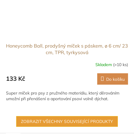
Honeycomb Ball, prodyšný míček s páskem, ø 6 cm/ 23
cm, TPR, tyrkysová
Skladem
(>10 ks)
133 Kč
Do košíku
Super míček pro psy z pružného materiálu, který děrováním
umožní při přenášení a aportování psovi volně dýchat.
ZOBRAZIT VŠECHNY SOUVISEJÍCÍ PRODUKTY