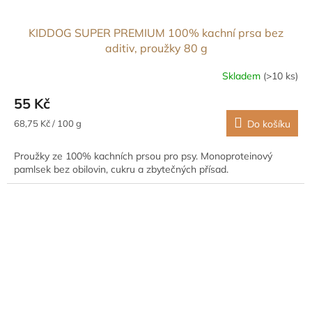
KIDDOG SUPER PREMIUM 100% kachní prsa bez
aditiv, proužky 80 g
Skladem
(>10 ks)
55 Kč
Měrná
68,75 Kč / 100 g
Do košíku
cena:
Proužky ze 100% kachních prsou pro psy. Monoproteinový
pamlsek bez obilovin, cukru a zbytečných přísad.