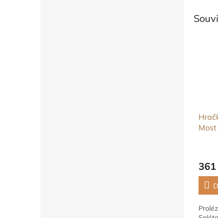
Souvi
Hračk
Most
Rose
361
D
Proléz
Spléta