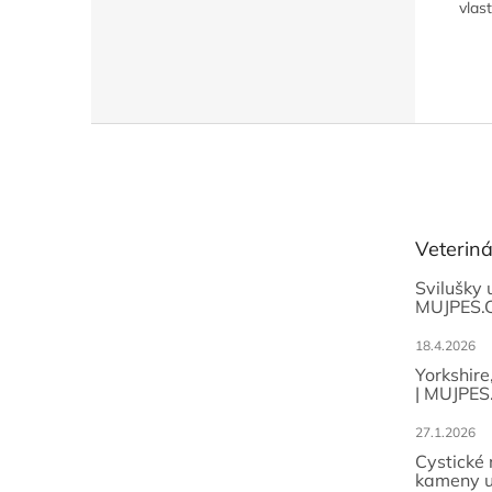
vlast
Z
á
p
a
t
Veterin
í
Svilušky 
MUJPES.
18.4.2026
Yorkshire
| MUJPES
27.1.2026
Cystické
kameny u