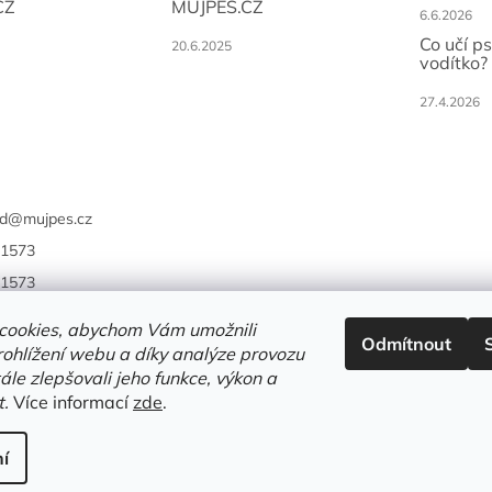
CZ
MUJPES.CZ
6.6.2026
Co učí p
20.6.2025
vodítko?
27.4.2026
d
@
mujpes.cz
1573
1573
cookies, abychom Vám umožnili
Odmítnout
ohlížení webu a díky analýze provozu
le zlepšovali jeho funkce, výkon a
t.
Více informací
zde
.
í
.