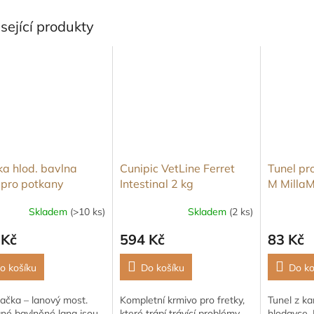
sející produkty
a hlod. bavlna
Cunipic VetLine Ferret
Tunel pr
 pro potkany
Intestinal 2 kg
M Milla
wood 100 cm
prům.11
Skladem
(>10 ks)
Skladem
(2 ks)
 Kč
594 Kč
83 Kč
o košíku
Do košíku
Do ko
ačka – lanový most.
Kompletní krmivo pro fretky,
Tunel z ka
né bavlněné lana jsou
které trápí trávící problémy.
hlodavce.