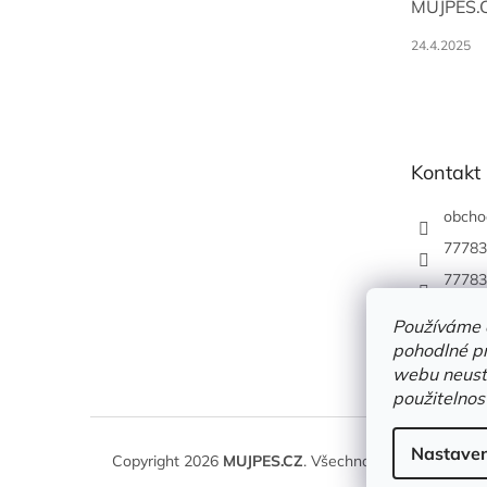
MUJPES.
24.4.2025
Kontakt
obcho
77783
77783
Používáme 
pohodlné pr
webu neustá
použitelnos
Nastaven
Copyright 2026
MUJPES.CZ
. Všechna práva vyhrazena