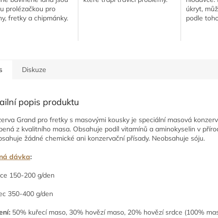
ou prolézačkou pro
úkryt, můž
y, fretky a chipmánky.
podle toho
é upevnění na klec
í plastových úchytek.
t zavěšení...
s
Diskuze
ailní popis produktu
erva Grand pro fretky s masovými kousky je speciální masová konzer
bená z kvalitního masa. Obsahuje podíl vitamínů a aminokyselin v příro
sahuje žádné chemické ani konzervační přísady. Neobsahuje sóju.
ná dávka
:
ce 150-200 g/den
c 350-400 g/den
ení:
50% kuřecí maso, 30% hovězí maso, 20% hovězí srdce (100% ma