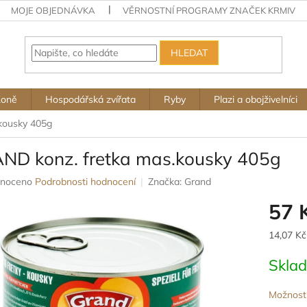
MOJE OBJEDNÁVKA
VĚRNOSTNÍ PROGRAMY ZNAČEK KRMIV
HLEDAT
Koně
Hospodářská zvířata
Ryby
Plazi a obojživelníci
kousky 405g
ND konz. fretka mas.kousky 405g
né
noceno
Podrobnosti hodnocení
Značka:
Grand
ení
57 
u
Měrná
14,07 Kč
cena:
Skla
ek.
Možnosti