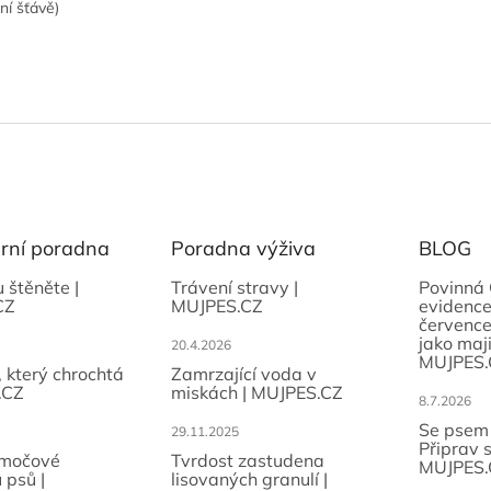
ní šťávě)
ární poradna
Poradna výživa
BLOG
u štěněte |
Trávení stravy |
Povinná 
CZ
MUJPES.CZ
evidence
července
jako maji
20.4.2026
MUJPES.
, který chrochtá
Zamrzající voda v
.CZ
miskách | MUJPES.CZ
8.7.2026
Se psem
29.11.2025
Připrav 
 močové
Tvrdost zastudena
MUJPES.
 psů |
lisovaných granulí |