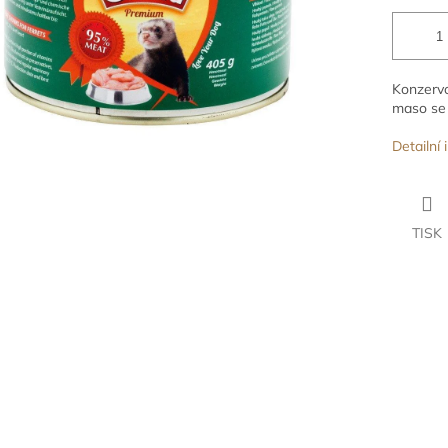
Konzervo
maso se
Detailní
TISK