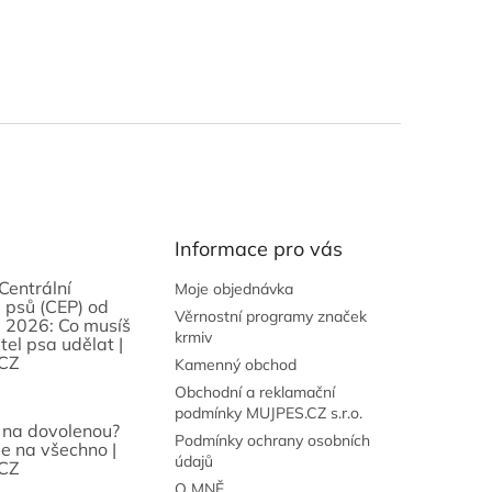
Informace pro vás
Centrální
Moje objednávka
 psů (CEP) od
Věrnostní programy značek
 2026: Co musíš
krmiv
tel psa udělat |
CZ
Kamenný obchod
Obchodní a reklamační
podmínky MUJPES.CZ s.r.o.
 na dovolenou?
Podmínky ochrany osobních
se na všechno |
údajů
CZ
O MNĚ