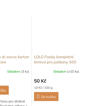
o dr.savce karton
LOLO Foody kompletní
More
krmivo pro potkany 500
x18cm
g krabička
Skladem
(3 ks)
Skladem
(>10 ks)
50 Kč
Měrná
10 Kč / 100 g
šíku
cena:
Do košíku
rtonu pro drobné
 Poskytne zábavu i