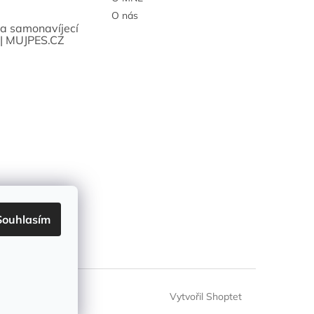
O nás
sa samonavíjecí
 | MUJPES.CZ
Souhlasím
Vytvořil Shoptet