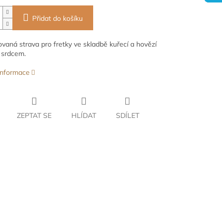
Přidat do košíku
vaná strava pro fretky ve skladbě kuřecí a hovězí
 srdcem.
 informace
ZEPTAT SE
HLÍDAT
SDÍLET