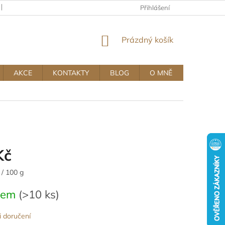
KAMENNÝ OBCHOD
OBCHODNÍ A REKLAMAČNÍ PODMÍNKY MUJ
Přihlášení
NÁKUPNÍ
Prázdný košík
KOŠÍK
AKCE
KONTAKTY
BLOG
O MNĚ
Kč
 / 100 g
dem
(>10 ks)
 doručení