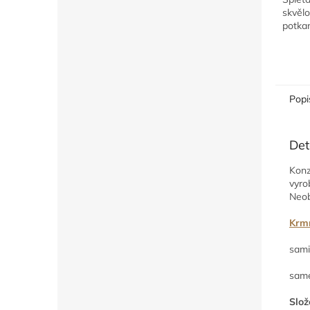
skvěl
potkan
Snadn
pomoc
Možnos
Popi
Det
Konz
vyro
Neob
Krm
sami
same
Slož