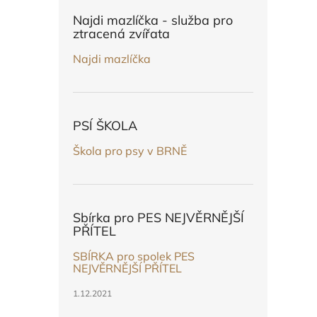
n
e
Najdi mazlíčka - služba pro
l
ztracená zvířata
Najdi mazlíčka
PSÍ ŠKOLA
Škola pro psy v BRNĚ
Sbírka pro PES NEJVĚRNĚJŠÍ
PŘÍTEL
SBÍRKA pro spolek PES
NEJVĚRNĚJŠÍ PŘÍTEL
1.12.2021