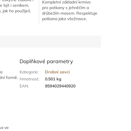
Kompletní základní krmivo
e být i seníkem,
pro potkany s jehněčím a
, jak ho použiješ.
drůbežím masem. Respektuje
potkana jako všežravce.
Doplňkové parametry
va
Kategorie
:
Drobní savci
dní formě.
Hmotnost
:
0.501 kg
EAN
:
8594029440920
sa ve