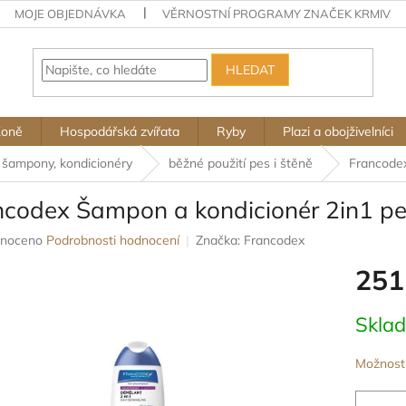
MOJE OBJEDNÁVKA
VĚRNOSTNÍ PROGRAMY ZNAČEK KRMIV
HLEDAT
Koně
Hospodářská zvířata
Ryby
Plazi a obojživelníci
šampony, kondicionéry
běžné použití pes i štěně
Francodex
ncodex Šampon a kondicionér 2in1 p
né
noceno
Podrobnosti hodnocení
Značka:
Francodex
ení
251
u
Měrná
Skla
cena:
ek.
Možnosti