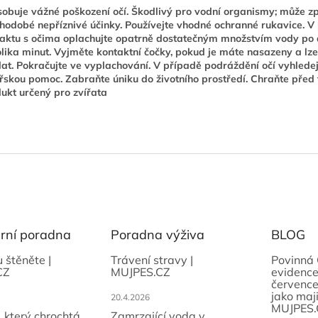
obuje vážné poškození očí. Škodlivý pro vodní organismy; může z
hodobé nepříznivé účinky. Používejte vhodné ochranné rukavice. V
aktu s očima oplachujte opatrně dostatečným množstvím vody po
lika minut. Vyjměte kontaktní čočky, pokud je máte nasazeny a lze
at. Pokračujte ve vyplachování. V případě podráždění očí vyhlede
řskou pomoc. Zabraňte úniku do životního prostředí. Chraňte před
ukt určený pro zvířata
ární poradna
Poradna výživa
BLOG
u štěněte |
Trávení stravy |
Povinná 
CZ
MUJPES.CZ
evidence
července
jako maji
20.4.2026
MUJPES.
, který chrochtá
Zamrzající voda v