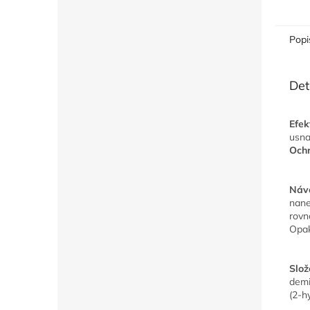
Popi
Det
Efek
usna
Och
Návo
nane
rovn
Opak
Slož
demi
(2-h