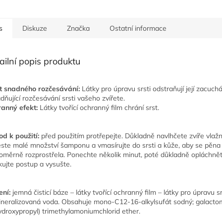
s
Diskuze
Značka
Ostatní informace
ailní popis produktu
t snadného rozčesávání:
Látky pro úpravu srsti odstraňují její zacuchá
dňující rozčesávání srsti vašeho zvířete.
ranný
efekt
:
Látky tvořící ochranný film chrání srst.
d k použití
:
před použitím protřepejte. Důkladně navlhčete zvíře vlaž
ste malé množství šamponu a vmasírujte do srsti a kůže, aby se pěna
oměrně rozprostřela. Ponechte několik minut, poté důkladně opláchnět
ujte postup a vysušte.
ení:
jemná čisticí báze – látky tvořící ochranný film – látky pro úpravu sr
neralizovaná voda. Obsahuje mono-C12-16-alkylsufát sodný; galact
ydroxypropyl) trimethylamoniumchlorid ether.