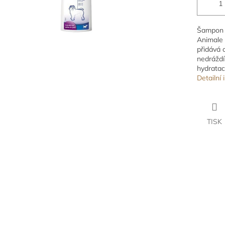
Šampon 
Animale 
přidává o
nedráždí 
hydratac
Detailní
TISK