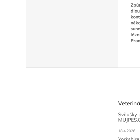
Způs
dlou
kont
něko
sund
léka
Prod
Z
á
p
a
t
Veterin
í
Svilušky 
MUJPES.
18.4.2026
Yorkshire