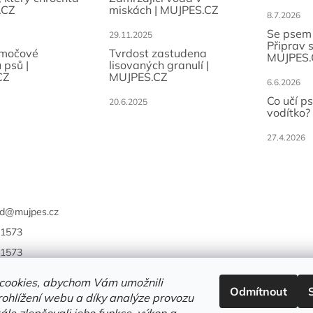
.CZ
miskách | MUJPES.CZ
8.7.2026
Se psem
29.11.2025
Připrav 
 močové
Tvrdost zastudena
MUJPES.
 psů |
lisovaných granulí |
CZ
MUJPES.CZ
6.6.2026
Co učí p
20.6.2025
vodítko?
27.4.2026
d
@
mujpes.cz
1573
1573
cookies, abychom Vám umožnili
Odmítnout
ohlížení webu a díky analýze provozu