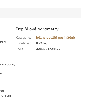
Doplňkové parametry
Kategorie
:
běžné použití pes i štěně
ní a
Hmotnost
:
0.24 kg
EAN
:
3283021724477
nou vodou,
e.
sti –
omannan