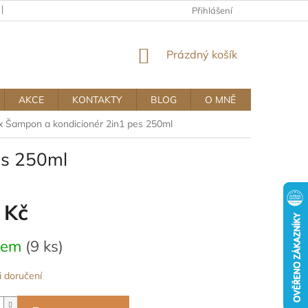
KAMENNÝ OBCHOD
OBCHODNÍ A REKLAMAČNÍ PODMÍNKY MUJ
Přihlášení
NÁKUPNÍ
Prázdný košík
KOŠÍK
AKCE
KONTAKTY
BLOG
O MNĚ
 Šampon a kondicionér 2in1 pes 250ml
es 250ml
 Kč
dem
(9 ks)
 doručení