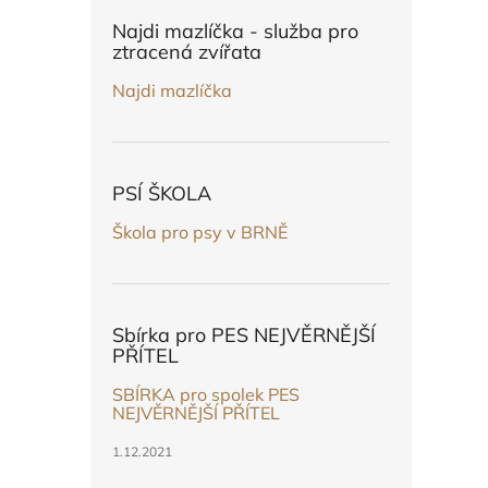
n
e
Najdi mazlíčka - služba pro
l
ztracená zvířata
Najdi mazlíčka
PSÍ ŠKOLA
Škola pro psy v BRNĚ
Sbírka pro PES NEJVĚRNĚJŠÍ
PŘÍTEL
SBÍRKA pro spolek PES
NEJVĚRNĚJŠÍ PŘÍTEL
1.12.2021