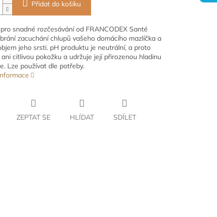
Přidat do košíku
pro snadné rozčesávání od FRANCODEX Santé
brání zacuchání chlupů vašeho domácího mazlíčka a
bjem jeho srsti. pH produktu je neutrální, a proto
ani citlivou pokožku a udržuje její přirozenou hladinu
e. Lze používat dle potřeby.
 informace
ZEPTAT SE
HLÍDAT
SDÍLET