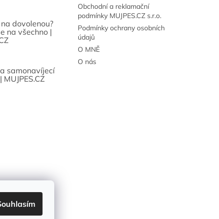
Obchodní a reklamační
podmínky MUJPES.CZ s.r.o.
 na dovolenou?
Podmínky ochrany osobních
se na všechno |
údajů
CZ
O MNĚ
O nás
sa samonavíjecí
 | MUJPES.CZ
Souhlasím