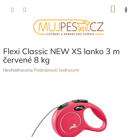
Přejít
NÁKU
na
obsah
KOŠÍK
Flexi Classic NEW XS lanko 3 m
červené 8 kg
Průměrné
Neohodnoceno
Podrobnosti hodnocení
hodnocení
produktu
je
0,0
z
5
hvězdiček.