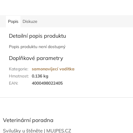
Popis
Diskuze
Detailní popis produktu
Popis produktu není dostupný
Doplňkové parametry
Kategorie
:
samonavíjecí vodítka
Hmotnost
:
0.136 kg
EAN
:
4000498022405
Z
á
p
a
Veterinární poradna
t
Svilušky u štěněte | MUJPES.CZ
í