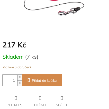
217 Kč
Měrná
Skladem
(7 ks)
cena:
Možnosti doručení
Přidat do košíku
ZEPTAT SE
HLÍDAT
SDÍLET