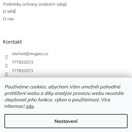
Podmínky ochrany osobních údajů
O MNĚ
O nás
Kontakt
obchod
@
mujpes.cz
777831573
777831573
Používáme cookies, abychom Vám umožnili pohodlné
prohlížení webu a díky analýze provozu webu neustále
zlepšovali jeho funkce, výkon a použitelnost.
Více
informací
zde
.
Nastavení
Vytvořil Shoptet