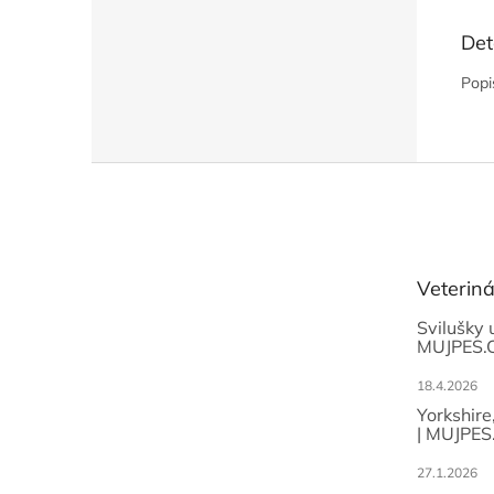
Det
Popi
Z
á
p
a
t
Veterin
í
Svilušky 
MUJPES.
18.4.2026
Yorkshire
| MUJPES
27.1.2026