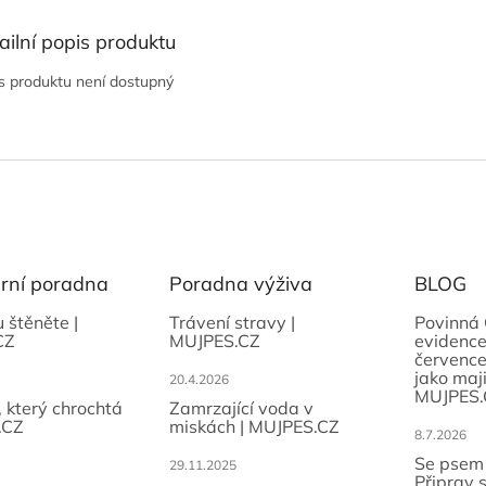
ailní popis produktu
s produktu není dostupný
ární poradna
Poradna výživa
BLOG
u štěněte |
Trávení stravy |
Povinná 
CZ
MUJPES.CZ
evidence
července
jako maji
20.4.2026
MUJPES.
, který chrochtá
Zamrzající voda v
.CZ
miskách | MUJPES.CZ
8.7.2026
Se psem
29.11.2025
Připrav 