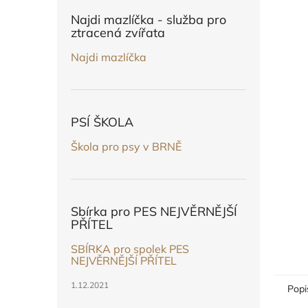
n
e
Najdi mazlíčka - služba pro
l
ztracená zvířata
Najdi mazlíčka
PSÍ ŠKOLA
Škola pro psy v BRNĚ
Sbírka pro PES NEJVĚRNĚJŠÍ
PŘÍTEL
SBÍRKA pro spolek PES
NEJVĚRNĚJŠÍ PŘÍTEL
1.12.2021
Popi