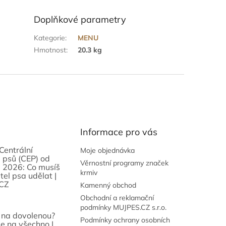
Doplňkové parametry
Kategorie
:
MENU
Hmotnost
:
20.3 kg
Informace pro vás
Centrální
Moje objednávka
 psů (CEP) od
Věrnostní programy značek
 2026: Co musíš
krmiv
tel psa udělat |
CZ
Kamenný obchod
Obchodní a reklamační
podmínky MUJPES.CZ s.r.o.
 na dovolenou?
Podmínky ochrany osobních
se na všechno |