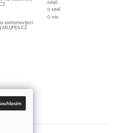
údajů
CZ
O MNĚ
O nás
sa samonavíjecí
 | MUJPES.CZ
Souhlasím