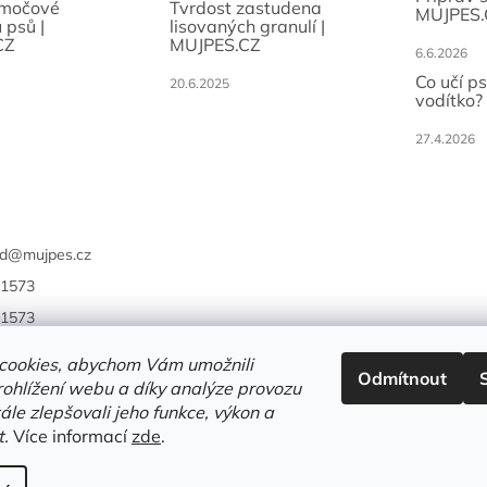
 močové
Tvrdost zastudena
MUJPES.
 psů |
lisovaných granulí |
CZ
MUJPES.CZ
6.6.2026
Co učí p
20.6.2025
vodítko?
27.4.2026
d
@
mujpes.cz
1573
1573
cookies, abychom Vám umožnili
Odmítnout
ohlížení webu a díky analýze provozu
le zlepšovali jeho funkce, výkon a
t.
Více informací
zde
.