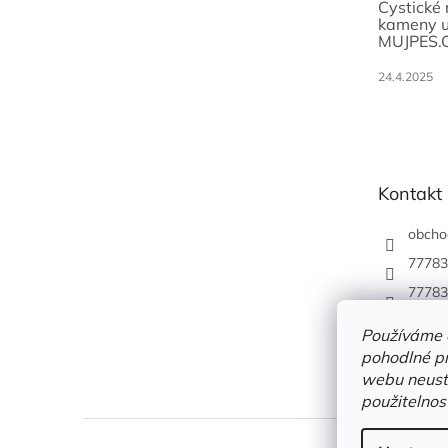
Cystické
kameny u
MUJPES.
24.4.2025
Kontakt
obcho
77783
77783
Používáme 
pohodlné pr
webu neustá
použitelnos