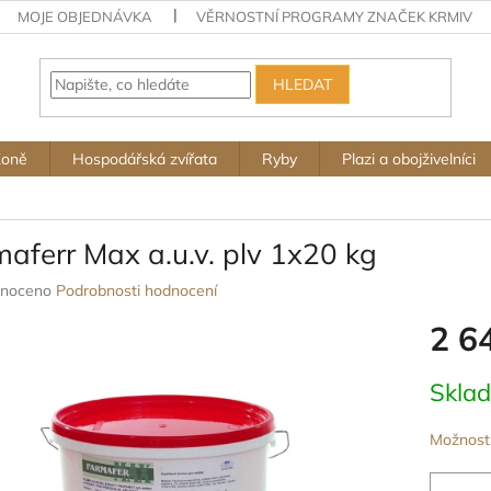
MOJE OBJEDNÁVKA
VĚRNOSTNÍ PROGRAMY ZNAČEK KRMIV
HLEDAT
Koně
Hospodářská zvířata
Ryby
Plazi a obojživelníci
aferr Max a.u.v. plv 1x20 kg
né
noceno
Podrobnosti hodnocení
ení
2 6
u
Měrná
Skla
cena:
ek.
Možnosti