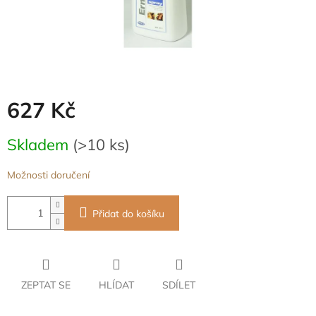
627 Kč
Měrná
Skladem
(>10 ks)
cena:
Možnosti doručení
Přidat do košíku
ZEPTAT SE
HLÍDAT
SDÍLET