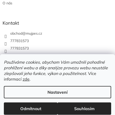
O nás
Kontakt
obchod
@
mujpes.cz
777831573
777831573
Používáme cookies, abychom Vám umožnili pohodlné
prohlížení webu a díky analýze provozu webu neustále
zlepšovali jeho funkce, výkon a použitelnost.
Více
informací
zde
.
Nastavení
Vytvořil Shoptet
Odmítnout
Souhlasím
Copyright 2026
MUJPES.CZ
. Všechna práva vyhrazena.