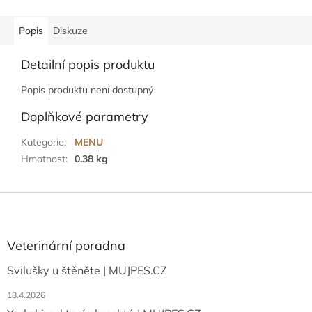
Popis
Diskuze
Detailní popis produktu
Popis produktu není dostupný
Doplňkové parametry
Kategorie
:
MENU
Hmotnost
:
0.38 kg
Z
á
p
a
Veterinární poradna
t
Svilušky u štěněte | MUJPES.CZ
í
18.4.2026