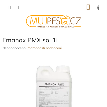
Přejít
NÁKU
na
obsah
KOŠÍK
Emanox PMX sol 1l
Průměrné
Neohodnoceno
Podrobnosti hodnocení
hodnocení
produktu
je
0,0
z
5
hvězdiček.