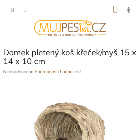
Přejít
NÁKU
na
obsah
KOŠÍK
Domek pletený koš křeček/myš 15 x
14 x 10 cm
Průměrné
Neohodnoceno
Podrobnosti hodnocení
hodnocení
produktu
je
0,0
z
5
hvězdiček.