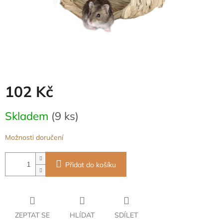
102 Kč
Měrná
Skladem
(9 ks)
cena:
Možnosti doručení
Přidat do košíku
ZEPTAT SE
HLÍDAT
SDÍLET