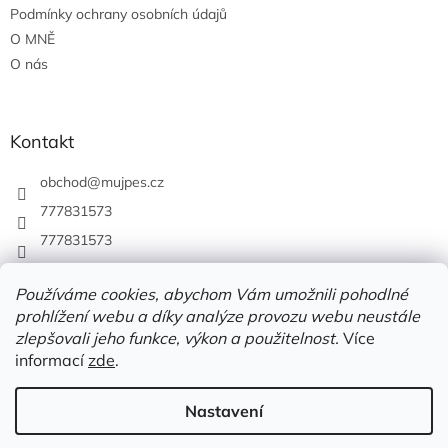
Podmínky ochrany osobních údajů
O MNĚ
O nás
Kontakt
obchod
@
mujpes.cz
777831573
777831573
Používáme cookies, abychom Vám umožnili pohodlné
prohlížení webu a díky analýze provozu webu neustále
zlepšovali jeho funkce, výkon a použitelnost.
Více
informací
zde
.
Nastavení
Vytvořil Shoptet