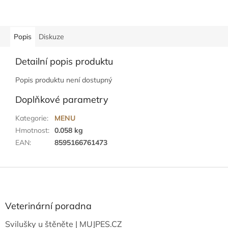
Popis
Diskuze
Detailní popis produktu
Popis produktu není dostupný
Doplňkové parametry
Kategorie
:
MENU
Hmotnost
:
0.058 kg
EAN
:
8595166761473
Z
á
p
a
Veterinární poradna
t
Svilušky u štěněte | MUJPES.CZ
í