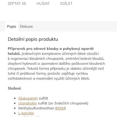
ZEPTAT SE
HLÍDAT
SDÍLET
Popis
Diskuze
Detailní popis produktu
Přípravek pro zdravé klouby a pohybový aparát
holubů.
Jedinečným komplexem účinných látek sloužící
k regeneraci kloubních chrupavek, zmírnění bolesti kloubů,
zlepšení hybnosti a zpomalení dalšího poškození kloubních
chrupavek. Tekutá forma přípravku je daleko účinnější než
tuhé či práškové formy, protože zajišťuje rychlou
vstřebatelnost a maximální využití účinných látek.
Složení:
Glukosamin
sulfát
chondroitin
sulfát (ze žraločích chrupavek)
Methylsulfonil­methan (
MSM
)
L-karnitin