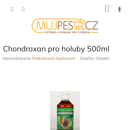
Přejít
NÁKU
na
obsah
KOŠÍK
Chondroxan pro holuby 500ml
Průměrné
Neohodnoceno
Podrobnosti hodnocení
Značka:
Ostatní
hodnocení
produktu
je
0,0
z
5
hvězdiček.