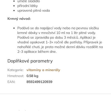
umělé sladidlo
přírodní látky
upravená pitná voda
Krmný návod:
Podává se do napájecí vody nebo na pevnou složku
krmné dávky v množství 10 ml na 1 litr pitné vody.
Podává se zpravidla po dobu 3 měsíců. Aplikaci je
vhodné opakovat 1–3× ročně dle potřeby. Přípravek je
nahořklé chuti, je proto možné denní dávku rozdělit na
2–3 aplikace během dne.
Doplňkové parametry
Kategorie
:
vitamíny a minerály
Hmotnost
:
0.58 kg
EAN
:
8592499120939
Z
á
p