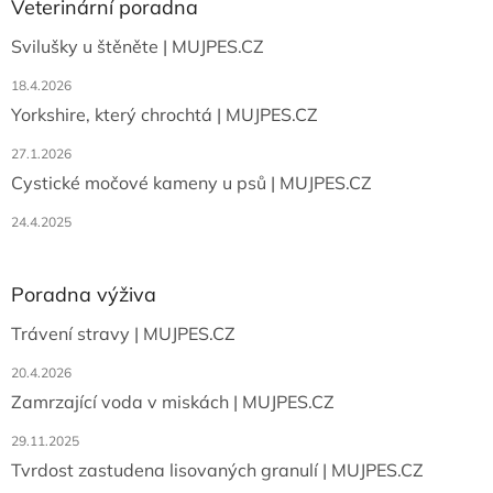
a
Veterinární poradna
t
Svilušky u štěněte | MUJPES.CZ
í
18.4.2026
Yorkshire, který chrochtá | MUJPES.CZ
27.1.2026
Cystické močové kameny u psů | MUJPES.CZ
24.4.2025
Poradna výživa
Trávení stravy | MUJPES.CZ
20.4.2026
Zamrzající voda v miskách | MUJPES.CZ
29.11.2025
Tvrdost zastudena lisovaných granulí | MUJPES.CZ