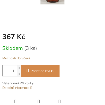
367 Kč
Měrná
Skladem
(3 ks)
cena:
Možnosti doručení
Přidat do košíku
Veterinární Přípravky
Detailní informace