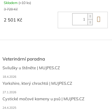
Skladem
(>10 ks)
3 728 Kč
Do 
2 501 Kč
Z
á
p
a
Veterinární poradna
t
Svilušky u štěněte | MUJPES.CZ
í
18.4.2026
Yorkshire, který chrochtá | MUJPES.CZ
27.1.2026
Cystické močové kameny u psů | MUJPES.CZ
24.4.2025