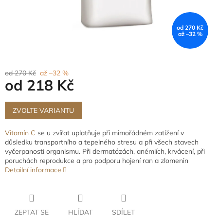
od 270 Kč
až –32 %
od 270 Kč
až –32 %
od
218 Kč
Měrná
cena:
ZVOLTE VARIANTU
Vitamín C
se u zvířat uplatňuje při mimořádném zatížení v
důsledku transportního a tepelného stresu a při všech stavech
vyčerpanosti organismu. Při dermatózách, anémiích, krvácení, při
poruchách reprodukce a pro podporu hojení ran a zlomenin
Detailní informace
ZEPTAT SE
HLÍDAT
SDÍLET