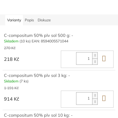
Varianty
Popis
Diskuze
C-compositum 50% plv sol 500 g: -
Skladem
(10 ks)
EAN:
8594005571044
270 Kč
Do 
218 Kč
C-compositum 50% plv sol 3 kg: -
Skladem
(7 ks)
1 191 Kč
Do 
914 Kč
C-compositum 50% plv sol 10 kg: -