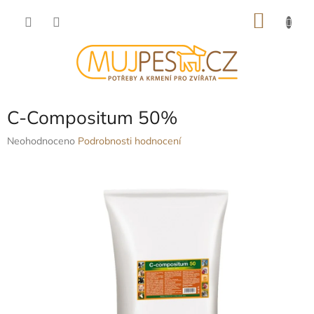
Přejít
NÁKU
na
obsah
KOŠÍK
C-Compositum 50%
Průměrné
Neohodnoceno
Podrobnosti hodnocení
hodnocení
produktu
je
0,0
z
5
hvězdiček.