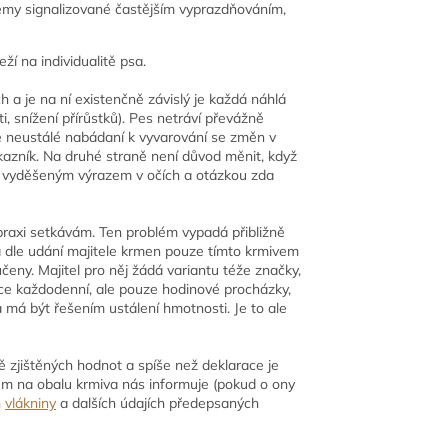
blémy signalizované častějším vyprazdňováním,
ží na individualitě psa.
h a je na ní existenčně závislý je každá náhlá
, snížení přírůstků). Pes netráví převážně
ně neustálé nabádaní k vyvarování se změn v
ákazník. Na druhé straně není důvod měnit, když
í s vyděšeným výrazem v očích a otázkou zda
praxi setkávám. Ten problém vypadá přibližně
 a dle udání majitele krmen pouze tímto krmivem
eny. Majitel pro něj žádá variantu téže značky,
ice každodenní, ale pouze hodinové procházky,
a má být řešením ustálení hmotnosti. Je to ale
ě zjištěných hodnot a spíše než deklarace je
m na obalu krmiva nás informuje (pokud o ony
h
vlákniny
a dalších údajích předepsaných