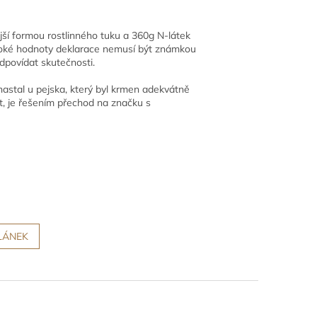
jší formou rostlinného tuku a 360g N-látek
ysoké hodnoty deklarace nemusí být známkou
dpovídat skutečnosti.
astal u pejska, který byl krmen adekvátně
t, je řešením přechod na značku s
LÁNEK