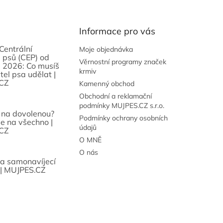
Informace pro vás
Centrální
Moje objednávka
 psů (CEP) od
Věrnostní programy značek
 2026: Co musíš
krmiv
tel psa udělat |
CZ
Kamenný obchod
Obchodní a reklamační
podmínky MUJPES.CZ s.r.o.
 na dovolenou?
Podmínky ochrany osobních
se na všechno |
údajů
CZ
O MNĚ
O nás
sa samonavíjecí
 | MUJPES.CZ