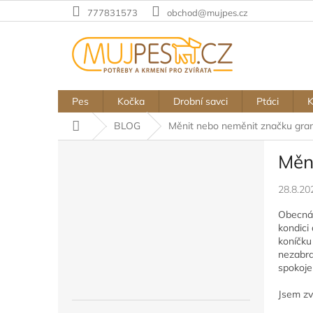
Přejít
777831573
obchod@mujpes.cz
na
obsah
Pes
Kočka
Drobní savci
Ptáci
Domů
BLOG
Měnit nebo neměnit značku gra
P
Měn
o
s
28.8.20
t
r
Obecná 
a
kondici
n
koníčku
n
nezabra
spokoje
í
p
Jsem zv
a