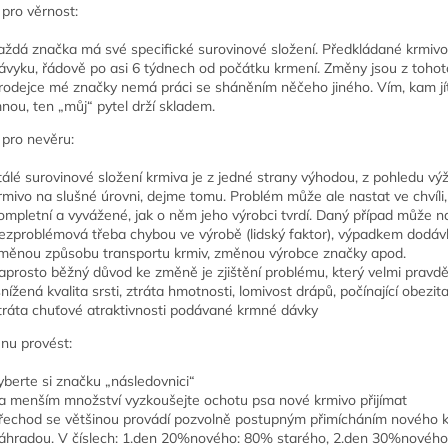
pro věrnost:
aždá značka má své specifické surovinové složení. Předkládané krmivo 
ávyku, řádově po asi 6 týdnech od počátku krmení. Změny jsou z toh
rodejce mé značky nemá práci se sháněním něčeho jiného. Vím, kam jít
nou, ten „můj“ pytel drží skladem.
pro nevěru:
tálé surovinové složení krmiva je z jedné strany výhodou, z pohledu výži
rmivo na slušné úrovni, dejme tomu. Problém může ale nastat ve chvíli,
ompletní a vyvážené, jak o něm jeho výrobci tvrdí. Daný případ může na
ezproblémová třeba chybou ve výrobě (lidský faktor), výpadkem dodáv
měnou způsobu transportu krmiv, změnou výrobce značky apod.
aprosto běžný důvod ke změně je zjištění problému, který velmi pravdě
snížená kvalita srsti, ztráta hmotnosti, lomivost drápů, počínající obezita
tráta chuťové atraktivnosti podávané krmné dávky
nu provést:
yberte si značku „následovnici“
a menším množství vyzkoušejte ochotu psa nové krmivo přijímat
řechod se většinou provádí pozvolně postupným přimícháním nového k
áhradou. V číslech: 1.den 20%nového: 80% starého, 2.den 30%nového: 