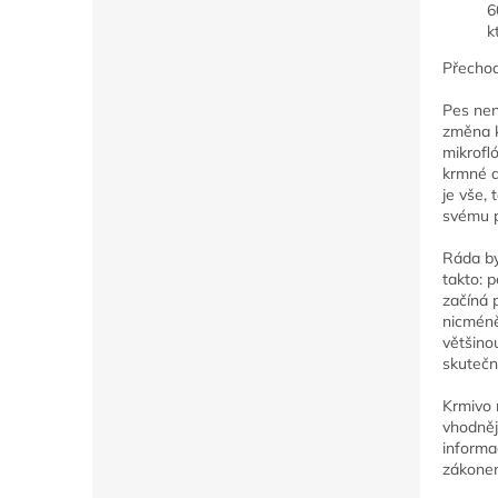
6
k
Přechod
Pes nen
změna k
mikrofl
krmné d
je vše,
svému pe
Ráda by
takto: 
začíná 
nicméně
většino
skutečn
Krmivo 
vhodněj
informa
zákonem