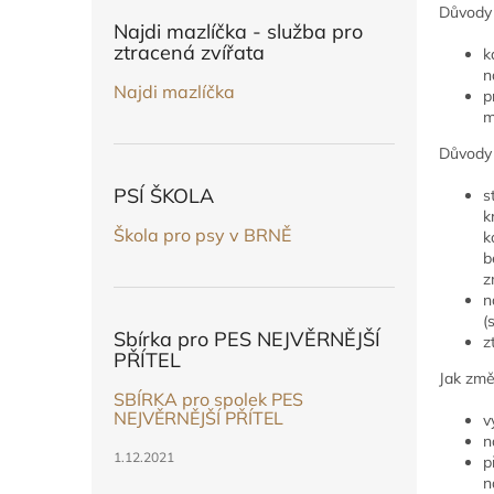
n
Důvody 
e
Najdi mazlíčka - služba pro
l
ztracená zvířata
k
n
Najdi mazlíčka
p
m
Důvody 
PSÍ ŠKOLA
s
k
Škola pro psy v BRNĚ
k
b
z
n
(
Sbírka pro PES NEJVĚRNĚJŠÍ
z
PŘÍTEL
Jak změ
SBÍRKA pro spolek PES
NEJVĚRNĚJŠÍ PŘÍTEL
v
n
1.12.2021
p
n