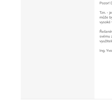
Pozor! 
Tzn. - 
může bý
vysoké 
Řešením
svému z
využitel
Ing. Yv
Z
á