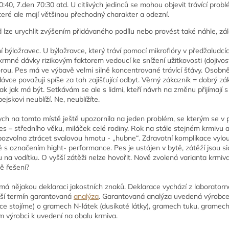
0:40, 7.den 70:30 atd. U citlivých jedinců se mohou objevit trávící pro
teré ale mají většinou přechodný charakter a odezní.
 lze urychlit zvýšením přidávaného podílu nebo provést také náhle, zále
í býložravec. U býložravce, který tráví pomocí mikroflóry v předžaludcíc
rmné dávky rizikovým faktorem vedoucí ke snížení užitkovosti (dojivosti
órou. Pes má ve výbavě velmi silně koncentrované trávící šťávy. Osob
ávce považuji spíše za tah zajišťující odbyt. Věrný zákazník = dobrý z
 tak jak má být. Setkávám se ale s lidmi, kteří návrh na změnu přijímaj
jskovi neublíží. Ne, neublížíte.
ch na tomto místě ještě upozornila na jeden problém, se kterým se v 
pes – středního věku, miláček celé rodiny. Rok na stále stejném krmivu
pozvolna ztrácet svalovou hmotu - „hubne“. Zdravotní komplikace vylouč
 s označením hight- performance. Pes je ustájen v bytě, zátěží jsou s
u na vodítku. O vyšší zátěži nelze hovořit. Nově zvolená varianta krmiv
ě řešení?
má nějakou deklaraci jakostních znaků. Deklarace vychází z laboratorn
ší termín garantovaná
analýza
. Garantovaná analýza uvedená výrobce
ce stojíme) o gramech N-látek (dusíkaté látky), gramech tuku, gramec
 výrobci k uvedení na obalu krmiva.