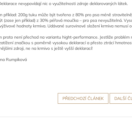
Deklarace nevypovídají nic o využitelnosti zdroje deklarovaných látek.
jen příklad: 200g tuku může být tvořeno z 80% pro psa méně stravitelně
t (zase jen příklad) z 30% péřová moučka – pro psa nevyužitelná. V
výživové hodnoty krmiva. Udávané surovinové složení krmiva nemusí o
 proto není přechod na variantu hight-performance. Jestliže problém n
atížení značkou s poměrně vysokou deklarací a přesto ztrácí hmotnos
nějšími zdroji, ne na krmivo s ještě vyšší deklarací!
ona Rumpíková
PŘEDCHOZÍ ČLÁNEK
DALŠÍ Č