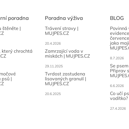
ární poradna
Poradna výživa
BLOG
u štěněte |
Trávení stravy |
Povinná 
CZ
MUJPES.CZ
evidence
července
jako maji
20.4.2026
MUJPES.
, který chrochtá
Zamrzající voda v
.CZ
miskách | MUJPES.CZ
8.7.2026
Se psem
29.11.2025
Připrav 
 močové
Tvrdost zastudena
MUJPES.
 psů |
lisovaných granulí |
CZ
MUJPES.CZ
6.6.2026
Co učí p
20.6.2025
vodítko?
27.4.2026