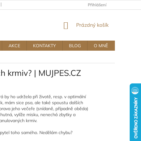
KAMENNÝ OBCHOD
OBCHODNÍ A REKLAMAČNÍ PODMÍNKY MUJ
Přihlášení
NÁKUPNÍ
Prázdný košík
KOŠÍK
AKCE
KONTAKTY
BLOG
O MNĚ
h krmiv? | MUJPES.CZ
 by ho udržela při životě, resp. v optimální
ěk, mám sice psa, ale také spoustu dalších
íprava jeho večeře (snídaně, případně oběda)
hutná, vylíže misku, nenechá zbytky a
ranulovaných krmiv.
tý pytel toho samého. Nedělám chybu?