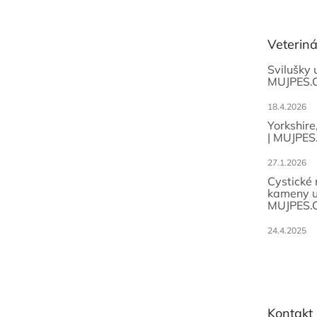
p
a
t
Veterin
í
Svilušky 
MUJPES.
18.4.2026
Yorkshire
| MUJPES
27.1.2026
Cystické
kameny u
MUJPES.
24.4.2025
Kontakt