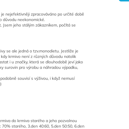
je nejefektivněji zpracováváno po určité době
oto důvodu neekonomické.
. Jsem jeho stálým zákazníkem, počítá se
vy se ale jedná o tzv.monodietu. Jestliže je
 kdy krmivo není z různých důvodu natolik
stat i u značky, která se dlouhodobě jeví jako
ky surovin pro výrobu a náhradou výpadku,
podobně souvisí s výživou, i když nemusí
)
rmiva do krmiva starého a jeho pozvolnou
70% starého, 3.den 40:60, 5.den 50:50, 6.den