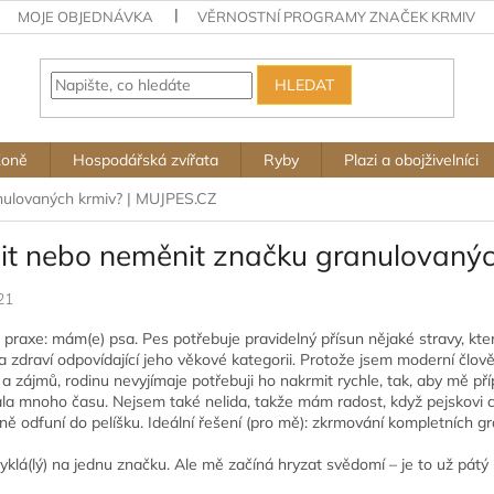
MOJE OBJEDNÁVKA
VĚRNOSTNÍ PROGRAMY ZNAČEK KRMIV
HLEDAT
Koně
Hospodářská zvířata
Ryby
Plazi a obojživelníci
nulovaných krmiv? | MUJPES.CZ
it nebo neměnit značku granulovanýc
21
praxe: mám(e) psa. Pes potřebuje pravidelný přísun nějaké stravy, která
 a zdraví odpovídající jeho věkové kategorii. Protože jsem moderní člov
 a zájmů, rodinu nevyjímaje potřebuji ho nakrmit rychle, tak, aby mě př
la mnoho času. Nejsem také nelida, takže mám radost, když pejskovi c
ně odfuní do pelíšku. Ideální řešení (pro mě): zkrmování kompletních g
yklá(lý) na jednu značku. Ale mě začíná hryzat svědomí – je to už pá