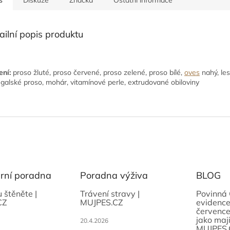
s
Diskuze
Značka
Ostatní informace
ailní popis produktu
ení:
proso žluté, proso červené, proso zelené, proso bílé,
oves
nahý, les
galské proso, mohár, vitamínové perle, extrudované obiloviny
ární poradna
Poradna výživa
BLOG
u štěněte |
Trávení stravy |
Povinná 
CZ
MUJPES.CZ
evidence
července
jako maji
20.4.2026
MUJPES.