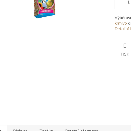
Výběrová
krmivo
a 
Detailní
TISK