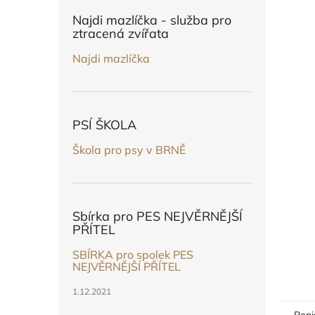
n
e
Najdi mazlíčka - služba pro
l
ztracená zvířata
Najdi mazlíčka
PSÍ ŠKOLA
Škola pro psy v BRNĚ
Sbírka pro PES NEJVĚRNĚJŠÍ
PŘÍTEL
SBÍRKA pro spolek PES
NEJVĚRNĚJŠÍ PŘÍTEL
1.12.2021