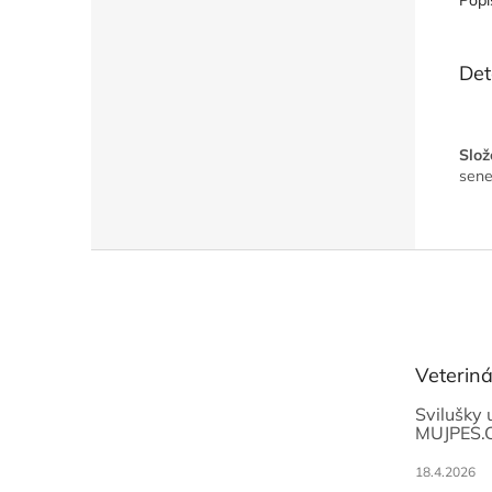
Popi
Det
Slož
sene
Z
á
p
a
t
Veterin
í
Svilušky 
MUJPES.
18.4.2026