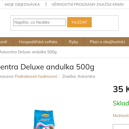
MOJE OBJEDNÁVKA
VĚRNOSTNÍ PROGRAMY ZNAČEK KRMIV
HLEDAT
Koně
Hospodářská zvířata
Ryby
Plazi a obojživelníci
Avicentra Deluxe andulka 500g
centra Deluxe andulka 500g
né
noceno
Podrobnosti hodnocení
Značka:
Avicentra
ení
35 
u
Měrná
Skla
cena:
ek.
Možnosti