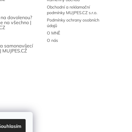
Obchodní a reklamační
podmínky MUJPES.CZ s.r.o.
 na dovolenou?
Podmínky ochrany osobních
se na všechno |
údajů
CZ
O MNĚ
O nás
sa samonavíjecí
 | MUJPES.CZ
Souhlasím