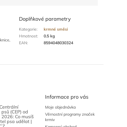
Doplňkové parametry
Kategorie
:
krmné směsi
Hmotnost
:
0.5 kg
knice,
EAN
:
8594048030324
Informace pro vás
Centrální
Moje objednávka
 psů (CEP) od
Věrnostní programy značek
 2026: Co musíš
krmiv
tel psa udělat |
CZ
Kamenný obchod