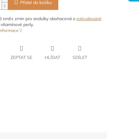
Přidat do košíku
 směs zrnin pro andulky obohacená o
extrudované
vitamínové perly.
 informace
ZEPTAT SE
HLÍDAT
SDÍLET