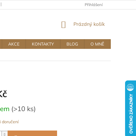
KAMENNÝ OBCHOD
OBCHODNÍ A REKLAMAČNÍ PODMÍNKY MUJ
Přihlášení
NÁKUPNÍ
Prázdný košík
KOŠÍK
AKCE
KONTAKTY
BLOG
O MNĚ
Kč
dem
(>10 ks)
 doručení