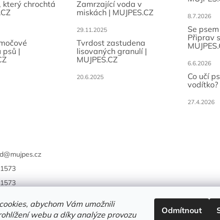
, který chrochtá
Zamrzající voda v
.CZ
miskách | MUJPES.CZ
8.7.2026
Se psem
29.11.2025
Připrav 
 močové
Tvrdost zastudena
MUJPES.
 psů |
lisovaných granulí |
CZ
MUJPES.CZ
6.6.2026
Co učí p
20.6.2025
vodítko?
27.4.2026
d
@
mujpes.cz
1573
1573
cookies, abychom Vám umožnili
Odmítnout
ohlížení webu a díky analýze provozu