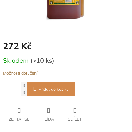
272 Kč
Měrná
Skladem
(>10 ks)
cena:
Možnosti doručení
Přidat do košíku
ZEPTAT SE
HLÍDAT
SDÍLET