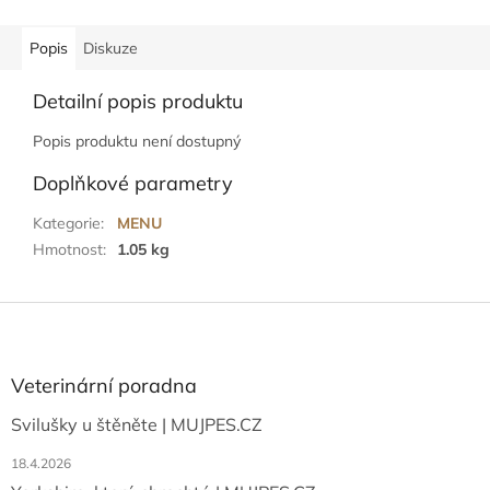
Popis
Diskuze
Detailní popis produktu
Popis produktu není dostupný
Doplňkové parametry
Kategorie
:
MENU
Hmotnost
:
1.05 kg
Z
á
p
a
Veterinární poradna
t
Svilušky u štěněte | MUJPES.CZ
í
18.4.2026