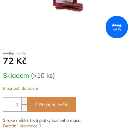
77 Kč
–6 %
77 Kč
–6 %
72 Kč
Měrná
Skladem
(>10 ks)
cena:
Možnosti doručení
Přidat do košíku
Široké měkké filetí plátky kachního masa.
Detailní informace