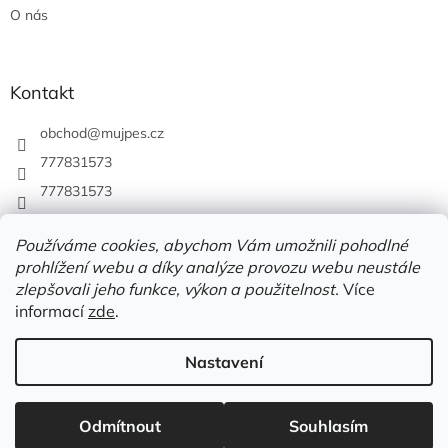
O nás
Kontakt
obchod
@
mujpes.cz
777831573
777831573
Používáme cookies, abychom Vám umožnili pohodlné
prohlížení webu a díky analýze provozu webu neustále
zlepšovali jeho funkce, výkon a použitelnost.
Více
informací
zde
.
Nastavení
Vytvořil Shoptet
Odmítnout
Souhlasím
Copyright 2026
MUJPES.CZ
. Všechna práva vyhrazena.