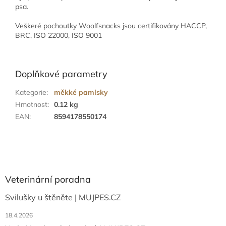
psa.
Veškeré pochoutky Woolfsnacks jsou certifikovány HACCP,
BRC, ISO 22000, ISO 9001
Doplňkové parametry
Kategorie
:
měkké pamlsky
Hmotnost
:
0.12 kg
EAN
:
8594178550174
Z
á
p
a
Veterinární poradna
t
Svilušky u štěněte | MUJPES.CZ
í
18.4.2026