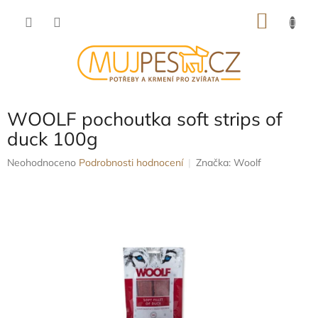
Přejít
NÁKU
na
obsah
KOŠÍK
WOOLF pochoutka soft strips of
duck 100g
Průměrné
Neohodnoceno
Podrobnosti hodnocení
Značka:
Woolf
hodnocení
produktu
je
0,0
z
5
hvězdiček.