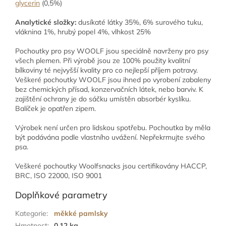
glycerin
(0,5%)
Analytické složky:
dusíkaté látky 35%, 6% surového tuku,
vláknina 1%, hrubý popel 4%, vlhkost 25%
Pochoutky pro psy WOOLF jsou speciálně navrženy pro psy
všech plemen. Při výrobě jsou ze 100% použity kvalitní
bílkoviny té nejvyšší kvality pro co nejlepší příjem potravy.
Veškeré pochoutky WOOLF jsou ihned po vyrobení zabaleny
bez chemických přísad, konzervačních látek, nebo barviv. K
zajištění ochrany je do sáčku umístěn absorbér kyslíku.
Balíček je opatřen zipem.
Výrobek není určen pro lidskou spotřebu. Pochoutka by měla
být podávána podle vlastního uvážení. Nepřekrmujte svého
psa.
Veškeré pochoutky Woolfsnacks jsou certifikovány HACCP,
BRC, ISO 22000, ISO 9001
Doplňkové parametry
Kategorie
:
měkké pamlsky
Hmotnost
:
0.12 kg