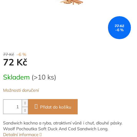
77 Kč
–6 %
77 Kč
–6 %
72 Kč
Měrná
Skladem
(>10 ks)
cena:
Možnosti doručení
Přidat do košíku
Sandwich kachna a ryba, atraktivní vůně i chuť, dlouhé pásky.
Woolf Pochoutka Soft Duck And Cod Sandwich Long.
Detailní informace