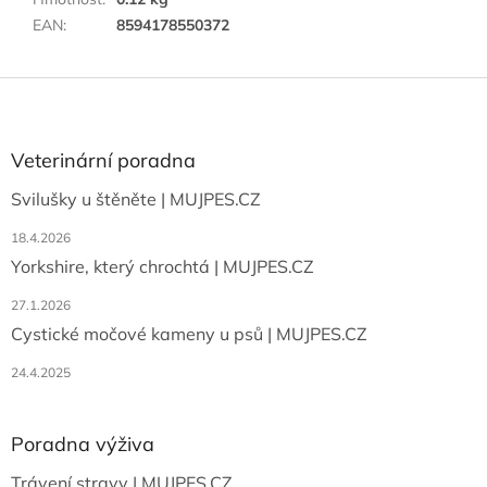
EAN
:
8594178550372
Z
á
p
a
Veterinární poradna
t
Svilušky u štěněte | MUJPES.CZ
í
18.4.2026
Yorkshire, který chrochtá | MUJPES.CZ
27.1.2026
Cystické močové kameny u psů | MUJPES.CZ
24.4.2025
Poradna výživa
Trávení stravy | MUJPES.CZ