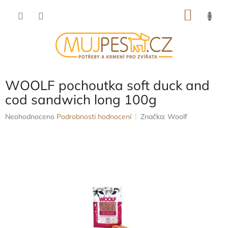
Přejít
NÁKU
na
obsah
KOŠÍK
WOOLF pochoutka soft duck and
cod sandwich long 100g
Průměrné
Neohodnoceno
Podrobnosti hodnocení
Značka:
Woolf
hodnocení
produktu
je
0,0
z
5
hvězdiček.