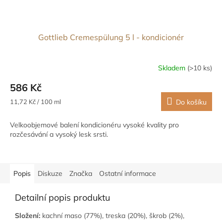
Gottlieb Cremespülung 5 l - kondicionér
Skladem
(>10 ks)
586 Kč
Měrná
11,72 Kč / 100 ml
Do košíku
cena:
Velkoobjemové balení kondicionéru vysoké kvality pro
rozčesávání a vysoký lesk srsti.
Popis
Diskuze
Značka
Ostatní informace
Detailní popis produktu
Složení:
kachní maso (77%), treska (20%), škrob (2%),