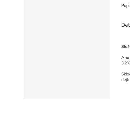
Popi
Det
Slož
Anal
3,2%
Skla
dejt
Z
á
p
a
t