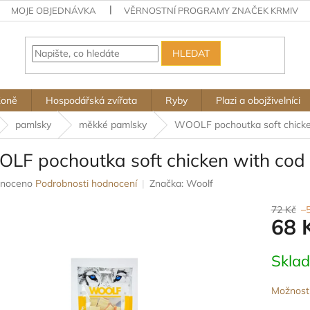
MOJE OBJEDNÁVKA
VĚRNOSTNÍ PROGRAMY ZNAČEK KRMIV
HLEDAT
Koně
Hospodářská zvířata
Ryby
Plazi a obojživelníci
pamlsky
měkké pamlsky
WOOLF pochoutka soft chicke
LF pochoutka soft chicken with cod
né
noceno
Podrobnosti hodnocení
Značka:
Woolf
ení
u
72 Kč
–
68 
Měrná
Skla
cena:
ek.
Možnosti