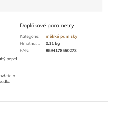
Doplňkové parametry
Kategorie
:
měkké pamlsky
Hmotnost
:
0.11 kg
EAN
:
8594178550273
ubý popel
avřete a
vadlo.