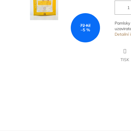
Pamlsky 
72 Kč
uzavirate
–5 %
Detailní
TISK