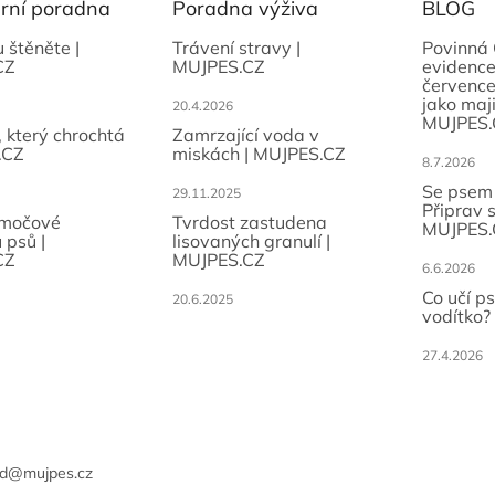
ární poradna
Poradna výživa
BLOG
u štěněte |
Trávení stravy |
Povinná 
CZ
MUJPES.CZ
evidence
července
jako maji
20.4.2026
MUJPES.
, který chrochtá
Zamrzající voda v
.CZ
miskách | MUJPES.CZ
8.7.2026
Se psem
29.11.2025
Připrav 
 močové
Tvrdost zastudena
MUJPES.
 psů |
lisovaných granulí |
CZ
MUJPES.CZ
6.6.2026
Co učí p
20.6.2025
vodítko?
27.4.2026
d
@
mujpes.cz