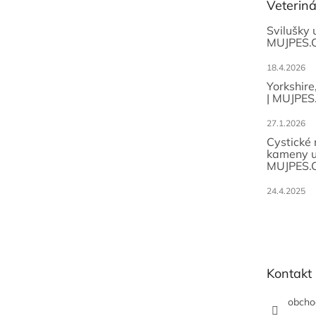
Veterin
í
Svilušky 
MUJPES.
18.4.2026
Yorkshire
| MUJPES
27.1.2026
Cystické
kameny u
MUJPES.
24.4.2025
Kontakt
obcho