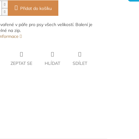
Přidat do košíku
vařené v páře pro psy všech velikostí. Balení je
lné na zip.
 informace
ZEPTAT SE
HLÍDAT
SDÍLET