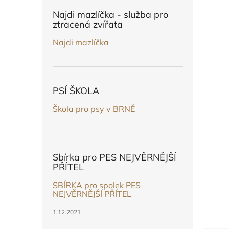
n
e
Najdi mazlíčka - služba pro
l
ztracená zvířata
Najdi mazlíčka
PSÍ ŠKOLA
Škola pro psy v BRNĚ
Sbírka pro PES NEJVĚRNĚJŠÍ
PŘÍTEL
SBÍRKA pro spolek PES
NEJVĚRNĚJŠÍ PŘÍTEL
1.12.2021