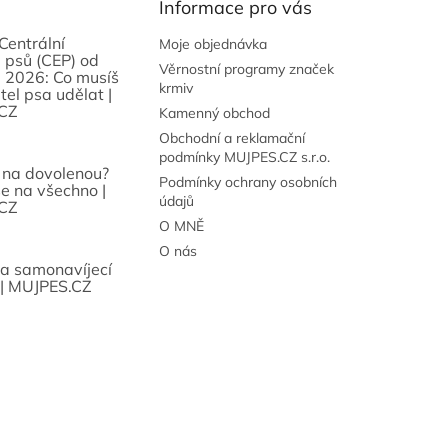
Informace pro vás
Centrální
Moje objednávka
 psů (CEP) od
Věrnostní programy značek
 2026: Co musíš
krmiv
tel psa udělat |
CZ
Kamenný obchod
Obchodní a reklamační
podmínky MUJPES.CZ s.r.o.
 na dovolenou?
Podmínky ochrany osobních
se na všechno |
údajů
CZ
O MNĚ
O nás
sa samonavíjecí
 | MUJPES.CZ