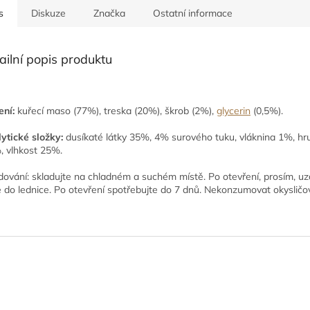
s
Diskuze
Značka
Ostatní informace
ailní popis produktu
ení:
kuřecí maso (77%), treska (20%), škrob (2%),
glycerin
(0,5%).
ytické složky:
dusíkaté látky 35%, 4% surového tuku, vláknina 1%, hr
, vlhkost 25%.
dování: skladujte na chladném a suchém místě. Po otevření, prosím, uz
e do lednice. Po otevření spotřebujte do 7 dnů. Nekonzumovat okysličo