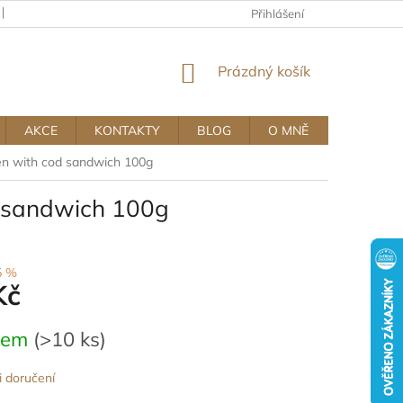
KAMENNÝ OBCHOD
OBCHODNÍ A REKLAMAČNÍ PODMÍNKY MUJ
Přihlášení
NÁKUPNÍ
Prázdný košík
KOŠÍK
AKCE
KONTAKTY
BLOG
O MNĚ
n with cod sandwich 100g
 sandwich 100g
5 %
Kč
dem
(>10 ks)
 doručení