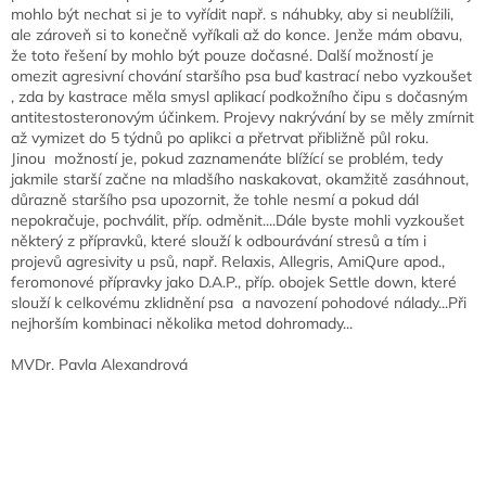
mohlo být nechat si je to vyřídit např. s náhubky, aby si neublížili,
ale zároveň si to konečně vyříkali až do konce. Jenže mám obavu,
že toto řešení by mohlo být pouze dočasné. Další možností je
omezit agresivní chování staršího psa buď kastrací nebo vyzkoušet
, zda by kastrace měla smysl aplikací podkožního čipu s dočasným
antitestosteronovým účinkem. Projevy nakrývání by se měly zmírnit
až vymizet do 5 týdnů po aplikci a přetrvat přibližně půl roku.
Jinou možností je, pokud zaznamenáte blížící se problém, tedy
jakmile starší začne na mladšího naskakovat, okamžitě zasáhnout,
důrazně staršího psa upozornit, že tohle nesmí a pokud dál
nepokračuje, pochválit, příp. odměnit....Dále byste mohli vyzkoušet
některý z přípravků, které slouží k odbourávání stresů a tím i
projevů agresivity u psů, např. Relaxis, Allegris, AmiQure apod.,
feromonové přípravky jako D.A.P., příp. obojek Settle down, které
slouží k celkovému zklidnění psa a navození pohodové nálady...Při
nejhorším kombinaci několika metod dohromady...
MVDr. Pavla Alexandrová