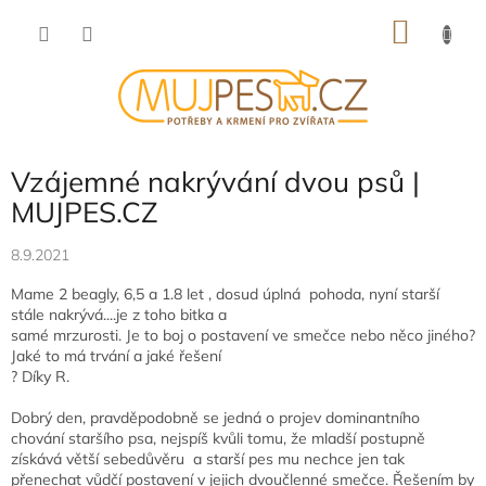
Přejít
NÁKU
na
obsah
KOŠÍK
Vzájemné nakrývání dvou psů |
MUJPES.CZ
8.9.2021
Mame 2 beagly, 6,5 a 1.8 let , dosud úplná pohoda, nyní starší
stále nakrývá....je z toho bitka a
samé mrzurosti. Je to boj o postavení ve smečce nebo něco jiného?
Jaké to má trvání a jaké řešení
? Díky R.
Dobrý den, pravděpodobně se jedná o projev dominantního
chování staršího psa, nejspíš kvůli tomu, že mladší postupně
získává větší sebedůvěru a starší pes mu nechce jen tak
přenechat vůdčí postavení v jejich dvoučlenné smečce. Řešením by