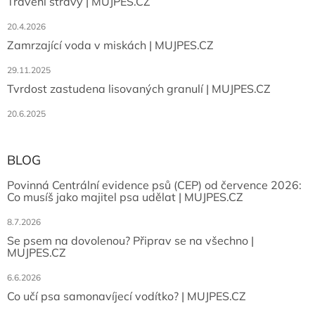
Trávení stravy | MUJPES.CZ
20.4.2026
Zamrzající voda v miskách | MUJPES.CZ
29.11.2025
Tvrdost zastudena lisovaných granulí | MUJPES.CZ
20.6.2025
BLOG
Povinná Centrální evidence psů (CEP) od července 2026:
Co musíš jako majitel psa udělat | MUJPES.CZ
8.7.2026
Se psem na dovolenou? Připrav se na všechno |
MUJPES.CZ
6.6.2026
Co učí psa samonavíjecí vodítko? | MUJPES.CZ