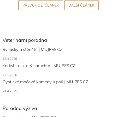
PŘEDCHOZÍ ČLÁNEK
DALŠÍ ČLÁNEK
Z
á
p
a
Veterinární poradna
t
Svilušky u štěněte | MUJPES.CZ
í
18.4.2026
Yorkshire, který chrochtá | MUJPES.CZ
27.1.2026
Cystické močové kameny u psů | MUJPES.CZ
24.4.2025
Poradna výživa