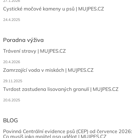
27.1.2026
Cystické močové kameny u psů | MUJPES.CZ
24.4.2025
Poradna výživa
Trávení stravy | MUJPES.CZ
20.4.2026
Zamrzající voda v miskách | MUJPES.CZ
29.11.2025
Tvrdost zastudena lisovaných granulí | MUJPES.CZ
20.6.2025
BLOG
Povinná Centrální evidence psů (CEP) od července 2026:
Co musíš jako majitel psa udělat | MUJPES.CZ