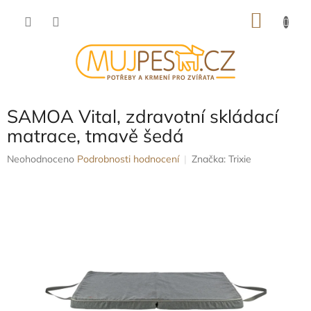
Přejít
NÁKU
na
obsah
KOŠÍK
SAMOA Vital, zdravotní skládací
matrace, tmavě šedá
Průměrné
Neohodnoceno
Podrobnosti hodnocení
Značka:
Trixie
hodnocení
produktu
je
0,0
z
5
hvězdiček.