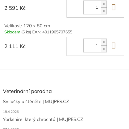
Do 
2 591 Kč
Velikost: 120 x 80 cm
Skladem
(6 ks)
EAN:
4011905707655
Do 
2 111 Kč
Z
á
p
a
Veterinární poradna
t
Svilušky u štěněte | MUJPES.CZ
í
18.4.2026
Yorkshire, který chrochtá | MUJPES.CZ